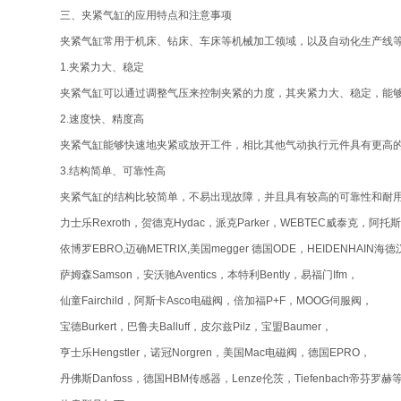
三、夹紧气缸的应用特点和注意事项
夹紧气缸常用于机床、钻床、车床等机械加工领域，以及自动化生产线
1.夹紧力大、稳定
夹紧气缸可以通过调整气压来控制夹紧的力度，其夹紧力大、稳定，能
2.速度快、精度高
夹紧气缸能够快速地夹紧或放开工件，相比其他气动执行元件具有更高
3.结构简单、可靠性高
夹紧气缸的结构比较简单，不易出现故障，并且具有较高的可靠性和耐
力士乐Rexroth，贺德克Hydac，派克Parker，WEBTEC威泰克，阿托斯
依博罗EBRO,迈确METRIX,美国megger 德国ODE，HEIDENHAIN海德
萨姆森Samson，安沃驰Aventics，本特利Bently，易福门Ifm，
仙童Fairchild，阿斯卡Asco电磁阀，倍加福P+F，MOOG伺服阀，
宝德Burkert，巴鲁夫Balluff，皮尔兹Pilz，宝盟Baumer，
亨士乐Hengstler，诺冠Norgren，美国Mac电磁阀，德国EPRO，
丹佛斯Danfoss，德国HBM传感器，Lenze伦茨，Tiefenbach帝芬罗赫