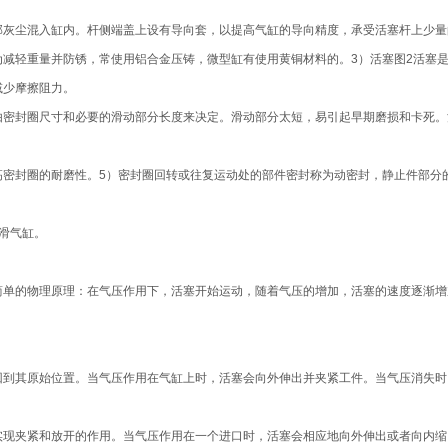
部灰尘混入缸内。杆侧端盖上设有导向套，以提高气缸的导向精度，承受活塞杆上少量
减轻重量并防锈，常使用铝合金压铸，微型缸有使用黄铜材料的。3）活塞图2活塞
减少摩擦阻力。
由密封圈尺寸和必要的滑动部分长度来决定。滑动部分太短，易引起早期磨损和卡死。
高密封圈的耐磨性。5）密封圈回转或往复运动处的部件密封称为动密封，静止件部分
滑气缸。
简单的物理原理：在气压作用下，活塞开始运动，随着气压的增加，活塞的速度逐渐增
回到其原始位置。当气压作用在气缸上时，活塞会向外伸出并夹紧工件。当气压消失时
实现夹紧和放开的作用。当气压作用在一个进口时，活塞会相应地向外伸出或者向内缩