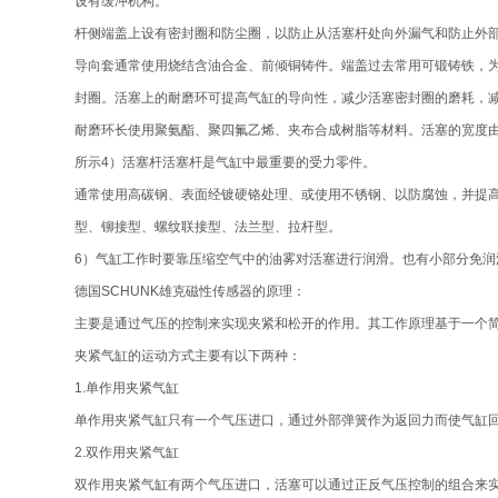
设有缓冲机构。
杆侧端盖上设有密封圈和防尘圈，以防止从活塞杆处向外漏气和防止外
导向套通常使用烧结含油合金、前倾铜铸件。端盖过去常用可锻铸铁，为
封圈。活塞上的耐磨环可提高气缸的导向性，减少活塞密封圈的磨耗，
耐磨环长使用聚氨酯、聚四氟乙烯、夹布合成树脂等材料。活塞的宽度
所示4）活塞杆活塞杆是气缸中最重要的受力零件。
通常使用高碳钢、表面经镀硬铬处理、或使用不锈钢、以防腐蚀，并提
型、铆接型、螺纹联接型、法兰型、拉杆型。
6）气缸工作时要靠压缩空气中的油雾对活塞进行润滑。也有小部分免润
德国SCHUNK雄克磁性传感器的原理：
主要是通过气压的控制来实现夹紧和松开的作用。其工作原理基于一个
夹紧气缸的运动方式主要有以下两种：
1.单作用夹紧气缸
单作用夹紧气缸只有一个气压进口，通过外部弹簧作为返回力而使气缸
2.双作用夹紧气缸
双作用夹紧气缸有两个气压进口，活塞可以通过正反气压控制的组合来