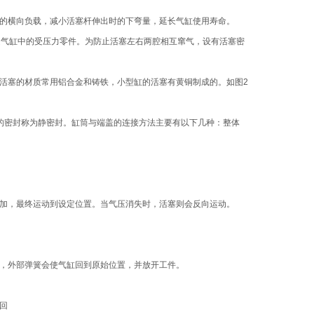
的横向负载，减小活塞杆伸出时的下弯量，延长气缸使用寿命。
是气缸中的受压力零件。为防止活塞左右两腔相互窜气，设有活塞密
活塞的材质常用铝合金和铸铁，小型缸的活塞有黄铜制成的。如图2
的密封称为静密封。缸筒与端盖的连接方法主要有以下几种：整体
加，最终运动到设定位置。当气压消失时，活塞则会反向运动。
，外部弹簧会使气缸回到原始位置，并放开工件。
回