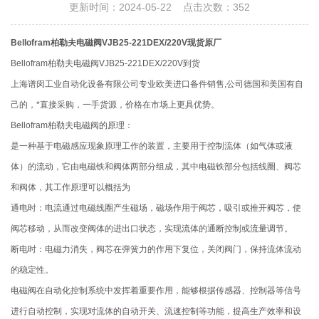
更新时间：2024-05-22 点击次数：352
Bellofram柏勒夫电磁阀VJB25-221DEX/220V现货原厂
Bellofram柏勒夫电磁阀VJB25-221DEX/220V到货
上海谱闵工业自动化设备有限公司专业欧美进口备件销售,公司德国和美国有自
己的，*直接采购，一手货源，价格在市场上更具优势。
Bellofram柏勒夫电磁阀的原理：
是一种基于电磁感应现象原理工作的装置，主要用于控制流体（如气体或液
体）的流动，它由电磁铁和阀体两部分组成，其中电磁铁部分包括线圈、阀芯
和阀体，其工作原理可以概括为
通电时：电流通过电磁线圈产生磁场，磁场作用于阀芯，吸引或推开阀芯，使
阀芯移动，从而改变阀体的进出口状态，实现流体的通断控制或流量调节。
断电时：电磁力消失，阀芯在弹簧力的作用下复位，关闭阀门，保持流体流动
的稳定性。
电磁阀在自动化控制系统中发挥着重要作用，能够根据传感器、控制器等信号
进行自动控制，实现对流体的自动开关、流速控制等功能，提高生产效率和设