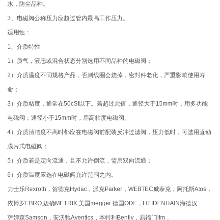
水，防尘品种。
3、电磁阀公称压力应超过管内最高工作压力。
适用性：
1、介质特性
1）质气，液态或混合状态分别选用不同品种的电磁阀；
2）介质温度不同规格产品，否则线圈会烧掉，密封件老化，严重影响使用寿
命；
3）介质粘度，通常在50cSt以下。若超过此值，通径大于15mm时，用多功能
电磁阀；通径小于15mm时，用高粘度电磁阀。
4）介质清洁度不高时都应在电磁阀前配装反冲过滤阀，压力低时，可选用直动
膜片式电磁阀；
5）介质若是定向流通，且不允许倒流，需用双向流通；
6）介质温度应选在电磁阀允许范围之内。
力士乐Rexroth，贺德克Hydac，派克Parker，WEBTEC威泰克，阿托斯Atos，
依博罗EBRO,迈确METRIX,美国megger 德国ODE，HEIDENHAIN海德汉
萨姆森Samson，安沃驰Aventics，本特利Bently，易福门Ifm，