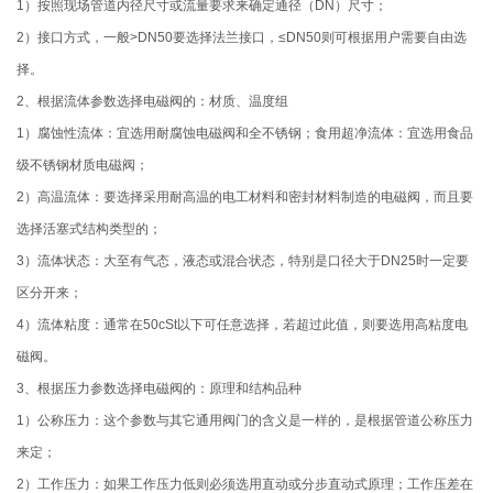
1）按照现场管道内径尺寸或流量要求来确定通径（DN）尺寸；
2）接口方式，一般>DN50要选择法兰接口，≤DN50则可根据用户需要自由选
择。
2、根据流体参数选择电磁阀的：材质、温度组
1）腐蚀性流体：宜选用耐腐蚀电磁阀和全不锈钢；食用超净流体：宜选用食品
级不锈钢材质电磁阀；
2）高温流体：要选择采用耐高温的电工材料和密封材料制造的电磁阀，而且要
选择活塞式结构类型的；
3）流体状态：大至有气态，液态或混合状态，特别是口径大于DN25时一定要
区分开来；
4）流体粘度：通常在50cSt以下可任意选择，若超过此值，则要选用高粘度电
磁阀。
3、根据压力参数选择电磁阀的：原理和结构品种
1）公称压力：这个参数与其它通用阀门的含义是一样的，是根据管道公称压力
来定；
2）工作压力：如果工作压力低则必须选用直动或分步直动式原理；工作压差在