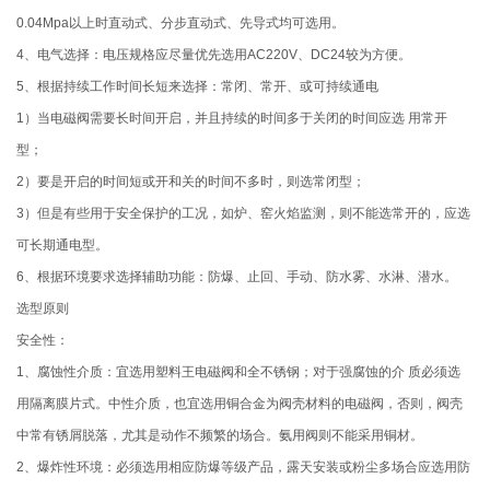
0.04Mpa以上时直动式、分步直动式、先导式均可选用。
4、电气选择：电压规格应尽量优先选用AC220V、DC24较为方便。
5、根据持续工作时间长短来选择：常闭、常开、或可持续通电
1）当电磁阀需要长时间开启，并且持续的时间多于关闭的时间应选 用常开
型；
2）要是开启的时间短或开和关的时间不多时，则选常闭型；
3）但是有些用于安全保护的工况，如炉、窑火焰监测，则不能选常开的，应选
可长期通电型。
6、根据环境要求选择辅助功能：防爆、止回、手动、防水雾、水淋、潜水。
选型原则
安全性：
1、腐蚀性介质：宜选用塑料王电磁阀和全不锈钢；对于强腐蚀的介 质必须选
用隔离膜片式。中性介质，也宜选用铜合金为阀壳材料的电磁阀，否则，阀壳
中常有锈屑脱落，尤其是动作不频繁的场合。氨用阀则不能采用铜材。
2、爆炸性环境：必须选用相应防爆等级产品，露天安装或粉尘多场合应选用防