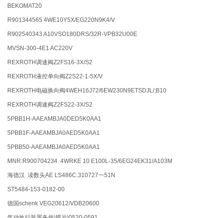
BEKOMAT20
R901344565 4WE10Y5X/EG220N9K4/V
R902540343 A10VSO180DRS/32R-VPB32U00E
MVSN-300-4E1 AC220V
REXROTH调速阀Z2FS16-3X/S2
REXROTH液控单向阀Z2S22-1-5X/V
REXROTH电磁换向阀4WEH16J72/6EW230N9ETSDJL/;B10
REXROTH调速阀Z2FS22-3X/S2
5PBB1H-AAEAMBJA0DED5K0AA1
5PBB1F-AAEAMBJA0AED5K0AA1
5PBB50-AAEAMBJA0AED5K0AA1
MNR:R900704234 4WRKE 10 E100L-35/6EG24EK31/A103M
海德汉 读数头AE LS486C.310727一51N
ST5484-153-0182-00
德国schenk VEG20612/VDB20600
气动执行装置备件\膜片\0520-0591