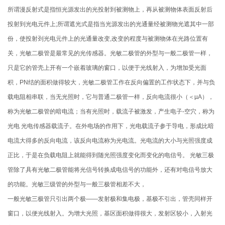
所谓漫反射式是指恒光源发出的光投射到被测物上，再从被测物体表面反射后
投射到光电元件上;所谓遮光式是指当光源发出的光通量经被测物光遮其中一部
份，使投射刭光电元件上的光通量改变,改变的程度与被测物体在光路位置有
关，光敏二极管是最常见的光传感器。光敏二极管的外型与一般二极管一样，
只是它的管壳上开有一个嵌着玻璃的窗口，以便于光线射入，为增加受光面
积，PN结的面积做得较大，光敏二极管工作在反向偏置的工作状态下，并与负
载电阻相串联，当无光照时，它与普通二极管一样，反向电流很小（＜µA），
称为光敏二极管的暗电流；当有光照时，载流子被激发，产生电子-空穴，称为
光电 光电传感器载流子。在外电场的作用下，光电载流子参于导电，形成比暗
电流大得多的反向电流，该反向电流称为光电流。光电流的大小与光照强度成
正比，于是在负载电阻上就能得到随光照强度变化而变化的电信号。 光敏三极
管除了具有光敏二极管能将光信号转换成电信号的功能外，还有对电信号放大
的功能。光敏三级管的外型与一般三极管相差不大，
一般光敏三极管只引出两个极——发射极和集电极，基极不引出，管壳同样开
窗口，以便光线射入。为增大光照，基区面积做得很大，发射区较小，入射光