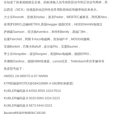
往知道了前者就能推定后者。的标准输入信号有阶跃信号和正弦信号两种，所
以西克（SICK）传感器的动态特性也常用阶跃响应和频率响应来表示。
力士乐Rexroth，贺德克Hydac，派克Parker，WEBTEC威泰克，阿托斯Atos，
依博罗EBRO,迈确METRIX,美国megger 德国ODE，HEIDENHAIN海德汉
萨姆森Samson，安沃驰Aventics，本特利Bently，易福门Ifm，
仙童Fairchild，阿斯卡Asco电磁阀，倍加福P+F，MOOG伺服阀，
宝德Burkert，巴鲁夫Balluff，皮尔兹Pilz，宝盟Baumer，
亨士乐Hengstler，诺冠Norgren，美国Mac电磁阀，德国EPRO，
丹佛斯Danfoss，德国HBM传感器，Lenze伦茨，Tiefenbach帝芬罗赫等等
热卖型号如下：
HMS01.1N-W0070-A-07-NNNN
KTR联轴器ROTEX@G842(988h 4-G8(弹性体硬度)
KUBLER编码器:8.KIS50.8550.1024.F014
KUBLER编码器:8.5020.0064.1024.S223
KUBLER编码器:8.5873.5444.G323
Beckhoff倍福控制模块CX8190