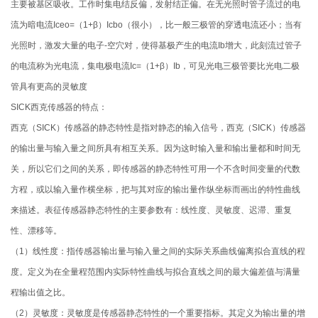
主要被基区吸收。工作时集电结反偏，发射结正偏。在无光照时管子流过的电
流为暗电流Iceo=（1+β）Icbo（很小），比一般三极管的穿透电流还小；当有
光照时，激发大量的电子-空穴对，使得基极产生的电流Ib增大，此刻流过管子
的电流称为光电流，集电极电流Ic=（1+β）Ib，可见光电三极管要比光电二极
管具有更高的灵敏度
SICK西克传感器的特点：
西克（SICK）传感器的静态特性是指对静态的输入信号，西克（SICK）传感器
的输出量与输入量之间所具有相互关系。因为这时输入量和输出量都和时间无
关，所以它们之间的关系，即传感器的静态特性可用一个不含时间变量的代数
方程，或以输入量作横坐标，把与其对应的输出量作纵坐标而画出的特性曲线
来描述。表征传感器静态特性的主要参数有：线性度、灵敏度、迟滞、重复
性、漂移等。
（1）线性度：指传感器输出量与输入量之间的实际关系曲线偏离拟合直线的程
度。定义为在全量程范围内实际特性曲线与拟合直线之间的最大偏差值与满量
程输出值之比。
（2）灵敏度：灵敏度是传感器静态特性的一个重要指标。其定义为输出量的增