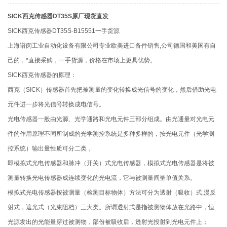
SICK西克传感器DT35S原厂现货直发
SICK西克传感器DT35S-B15551一手货源
上海谱闵工业自动化设备有限公司专业欧美进口备件销售,公司德国和美国有自
己的，*直接采购，一手货源，价格在市场上更具优势。
SICK西克传感器的原理：
西克（SICK）传感器首先把被测量的变化转换成光信号的变化，然后借助光电
元件进一步将光信号转换成电信号。
光电传感器一般由光源、光学通路和光电元件三部分组成。由光通量对光电元
件的作用原理不同所制成的光学测控系统是多种多样的，按光电元件（光学测
控系统）输出量性质可分二类，
即模拟式光电传感器和脉冲（开关）式光电传感器，模拟式光电传感器是将被
测量转换光电传感器成连续变化的光电流，它与被测量间呈单值关系。
模拟式光电传感器按被测量（检测目标物体）方法可分为透射（吸收）式,漫反
射式，遮光式（光束阻档）三大类。所谓透射式是指被测物体放在光路中，恒
光源发出的光能量穿过被测物，部份被吸收后，透射光投射到光电元件上；