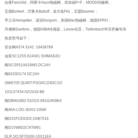
仙童Fairchild，阿斯卡Asco电磁阀，倍加福P+F，MOOG伺服阀，
宝德Burkert，巴鲁夫Balluff，皮尔兹Pilz，宝盟Baumer，
亨士乐Hengstler，诺冠Norgren，美国Mac电磁阀，德国EPRO，
丹佛斯Danfoss，德国HBM传感器，Lenze伦茨，Tiefenbach帝芬罗赫等等
热卖型号如下：
安全阀4374.3142 10438789
油泵SC125S 624301 SHIMADZU
阀SCG551A018MS DC24V
阀8320G174 DC24V
2866705 QUINT-PS/3AC/24DC/10
101137434 AZ15/16-B6
阀DBW10B2-5X/315-6EG24N9K4
阀46A-LOO-JDAO-1GN9
阀D31FCE02DC1NB7016
阀D1VW002CNTW91
ELR.SO.SF70200-10X11E4