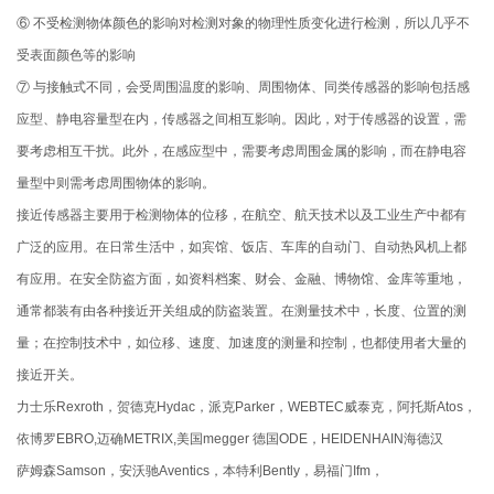
⑥ 不受检测物体颜色的影响对检测对象的物理性质变化进行检测，所以几乎不
受表面颜色等的影响
⑦ 与接触式不同，会受周围温度的影响、周围物体、同类传感器的影响包括感
应型、静电容量型在内，传感器之间相互影响。因此，对于传感器的设置，需
要考虑相互干扰。此外，在感应型中，需要考虑周围金属的影响，而在静电容
量型中则需考虑周围物体的影响。
接近传感器主要用于检测物体的位移，在航空、航天技术以及工业生产中都有
广泛的应用。在日常生活中，如宾馆、饭店、车库的自动门、自动热风机上都
有应用。在安全防盗方面，如资料档案、财会、金融、博物馆、金库等重地，
通常都装有由各种接近开关组成的防盗装置。在测量技术中，长度、位置的测
量；在控制技术中，如位移、速度、加速度的测量和控制，也都使用者大量的
接近开关。
力士乐Rexroth，贺德克Hydac，派克Parker，WEBTEC威泰克，阿托斯Atos，
依博罗EBRO,迈确METRIX,美国megger 德国ODE，HEIDENHAIN海德汉
萨姆森Samson，安沃驰Aventics，本特利Bently，易福门Ifm，