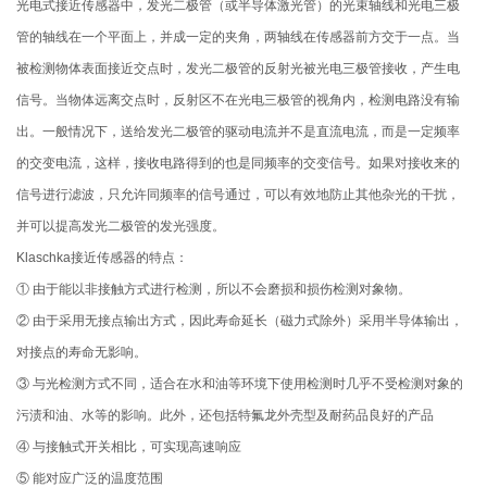
光电式接近传感器中，发光二极管（或半导体激光管）的光束轴线和光电三极
管的轴线在一个平面上，并成一定的夹角，两轴线在传感器前方交于一点。当
被检测物体表面接近交点时，发光二极管的反射光被光电三极管接收，产生电
信号。当物体远离交点时，反射区不在光电三极管的视角内，检测电路没有输
出。一般情况下，送给发光二极管的驱动电流并不是直流电流，而是一定频率
的交变电流，这样，接收电路得到的也是同频率的交变信号。如果对接收来的
信号进行滤波，只允许同频率的信号通过，可以有效地防止其他杂光的干扰，
并可以提高发光二极管的发光强度。
Klaschka接近传感器的特点：
① 由于能以非接触方式进行检测，所以不会磨损和损伤检测对象物。
② 由于采用无接点输出方式，因此寿命延长（磁力式除外）采用半导体输出，
对接点的寿命无影响。
③ 与光检测方式不同，适合在水和油等环境下使用检测时几乎不受检测对象的
污渍和油、水等的影响。此外，还包括特氟龙外壳型及耐药品良好的产品
④ 与接触式开关相比，可实现高速响应
⑤ 能对应广泛的温度范围