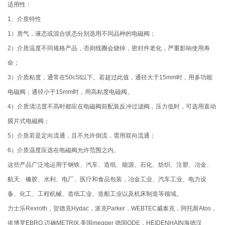
适用性：
1、介质特性
1）质气，液态或混合状态分别选用不同品种的电磁阀；
2）介质温度不同规格产品，否则线圈会烧掉，密封件老化，严重影响使用寿
命；
3）介质粘度，通常在50cSt以下。若超过此值，通径大于15mm时，用多功能
电磁阀；通径小于15mm时，用高粘度电磁阀。
4）介质清洁度不高时都应在电磁阀前配装反冲过滤阀，压力低时，可选用直动
膜片式电磁阀；
5）介质若是定向流通，且不允许倒流，需用双向流通；
6）介质温度应选在电磁阀允许范围之内。
这些产品广泛地运用于钢铁、汽车、造纸、能源、石化、纺织、注塑、冶金、
航天、橡胶、水利、电厂、医疗和食品包装，冶金工业、汽车工业、电力设
备、化工、工程机械、造纸工业、造船工业以及机床制造等领域。
力士乐Rexroth，贺德克Hydac，派克Parker，WEBTEC威泰克，阿托斯Atos，
依博罗EBRO,迈确METRIX,美国megger 德国ODE，HEIDENHAIN海德汉