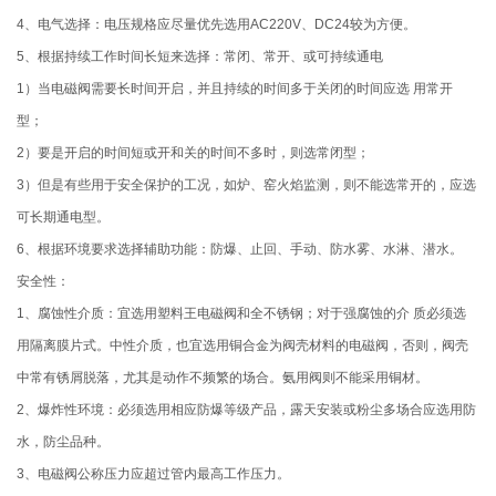
4、电气选择：电压规格应尽量优先选用AC220V、DC24较为方便。
5、根据持续工作时间长短来选择：常闭、常开、或可持续通电
1）当电磁阀需要长时间开启，并且持续的时间多于关闭的时间应选 用常开
型；
2）要是开启的时间短或开和关的时间不多时，则选常闭型；
3）但是有些用于安全保护的工况，如炉、窑火焰监测，则不能选常开的，应选
可长期通电型。
6、根据环境要求选择辅助功能：防爆、止回、手动、防水雾、水淋、潜水。
安全性：
1、腐蚀性介质：宜选用塑料王电磁阀和全不锈钢；对于强腐蚀的介 质必须选
用隔离膜片式。中性介质，也宜选用铜合金为阀壳材料的电磁阀，否则，阀壳
中常有锈屑脱落，尤其是动作不频繁的场合。氨用阀则不能采用铜材。
2、爆炸性环境：必须选用相应防爆等级产品，露天安装或粉尘多场合应选用防
水，防尘品种。
3、电磁阀公称压力应超过管内最高工作压力。