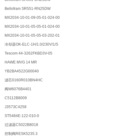
Bellofram SR551-RN25DW
MX2034-10-01-09-05-01-024-00
MX2034-10-01-05-05-01-024-00
MX2034-10-01-05-05-03-202-01
冷却器OK-ELC-1H/1.0/230V/1/S
Tescom 44-3262FKBD3V-05
HAWE MVG 14 MR
YB2BA4522G00040
滤芯0160R010BN4HC
阀W6076B4401
C5112B8009
J3573C4258
ST5484E-122-010-0
过滤器C5022B8018
控制阀RESK5235.3