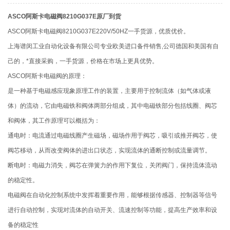
ASCO阿斯卡电磁阀8210G037E原厂到货
ASCO阿斯卡电磁阀8210G037E220V/50HZ一手货源，优质优价。
上海谱闵工业自动化设备有限公司专业欧美进口备件销售,公司德国和美国有自
己的，*直接采购，一手货源，价格在市场上更具优势。
ASCO阿斯卡电磁阀的原理：
是一种基于电磁感应现象原理工作的装置，主要用于控制流体（如气体或液
体）的流动，它由电磁铁和阀体两部分组成，其中电磁铁部分包括线圈、阀芯
和阀体，其工作原理可以概括为：
通电时：电流通过电磁线圈产生磁场，磁场作用于阀芯，吸引或推开阀芯，使
阀芯移动，从而改变阀体的进出口状态，实现流体的通断控制或流量调节。
断电时：电磁力消失，阀芯在弹簧力的作用下复位，关闭阀门，保持流体流动
的稳定性。
电磁阀在自动化控制系统中发挥着重要作用，能够根据传感器、控制器等信号
进行自动控制，实现对流体的自动开关、流速控制等功能，提高生产效率和设
备的稳定性