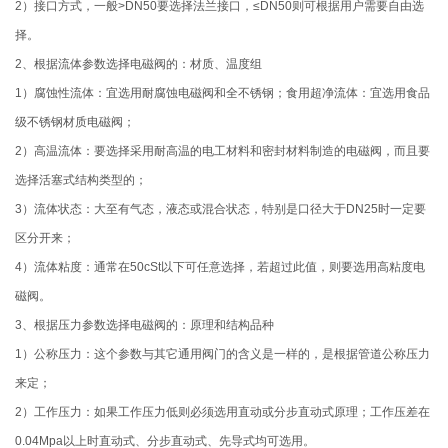
2）接口方式，一般>DN50要选择法兰接口，≤DN50则可根据用户需要自由选
择。
2、根据流体参数选择电磁阀的：材质、温度组
1）腐蚀性流体：宜选用耐腐蚀电磁阀和全不锈钢；食用超净流体：宜选用食品
级不锈钢材质电磁阀；
2）高温流体：要选择采用耐高温的电工材料和密封材料制造的电磁阀，而且要
选择活塞式结构类型的；
3）流体状态：大至有气态，液态或混合状态，特别是口径大于DN25时一定要
区分开来；
4）流体粘度：通常在50cSt以下可任意选择，若超过此值，则要选用高粘度电
磁阀。
3、根据压力参数选择电磁阀的：原理和结构品种
1）公称压力：这个参数与其它通用阀门的含义是一样的，是根据管道公称压力
来定；
2）工作压力：如果工作压力低则必须选用直动或分步直动式原理；工作压差在
0.04Mpa以上时直动式、分步直动式、先导式均可选用。