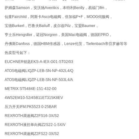
萨姆森Samson，安沃驰Aventics，本特利Bently，易福门Ifm，
仙童Fairchild，阿斯卡Asco电磁阀，倍加福P+F，MOOG伺服阀，
宝德Burkert，巴鲁夫Balluff，皮尔兹Pilz，宝盟Baumer，
亨士乐Hengstler，诺冠Norgren，美国Mac电磁阀，德国EPRO，
丹佛斯Danfoss，德国HBM传感器，Lenze伦茨，Tiefenbach帝芬罗赫等等
热卖型号如下：
EUCHNER钥匙EKS-A-IEX-G01-ST02/03
ATOS电磁阀LIQZP-LEB-SN-NP-402L4/Q
ATOS电磁阀LIQZP-LEB-SN-NP-503L4/A
METRIX ST5484E-151-432-00
4WS2EM10-52/45B11ET315K8EV
压力开关IFM:PK5523 0-25BAR
REXROTH调速阀Z2FS16-3X/S2
REXROTH液控单向阀Z2S22-1-5X/V
REXROTH调速阀Z2FS22-3X/S2