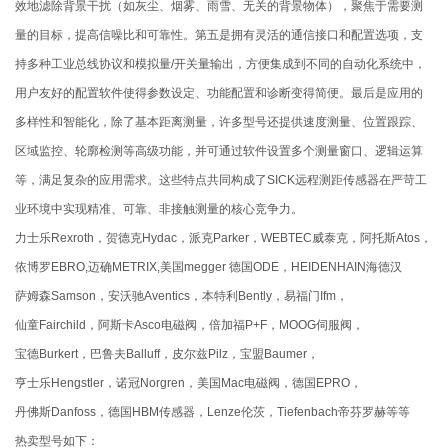
效地滤除背景干扰（如灰尘、烟雾、雨雪、无关的背景物体），聚焦于需要测
量的目标，提高信噪比和可靠性。第五是拥有灵活的通信接口和配置选项，支
持多种工业总线协议和模拟量/开关量输出，方便集成到不同的自动化系统中，
用户友好的配置软件使得参数设定、功能配置和诊断变得简便。最后是应用的
多样性和智能化，除了基本距离测量，许多型号还提供速度测量、位置跟踪、
区域监控、轮廓检测等高级功能，并可通过软件设置多个测量窗口、逻辑运算
等，满足复杂的应用需求。这些特点共同构成了SICK远程测距传感器在严苛工
业环境中实现精准、可靠、非接触测量的核心竞争力。
力士乐Rexroth，贺德克Hydac，派克Parker，WEBTEC威泰克，阿托斯Atos，
依博罗EBRO,迈确METRIX,美国megger 德国ODE，HEIDENHAIN海德汉
萨姆森Samson，安沃驰Aventics，本特利Bently，易福门Ifm，
仙童Fairchild，阿斯卡Asco电磁阀，倍加福P+F，MOOG伺服阀，
宝德Burkert，巴鲁夫Balluff，皮尔兹Pilz，宝盟Baumer，
亨士乐Hengstler，诺冠Norgren，美国Mac电磁阀，德国EPRO，
丹佛斯Danfoss，德国HBM传感器，Lenze伦茨，Tiefenbach帝芬罗赫等等
热卖型号如下：