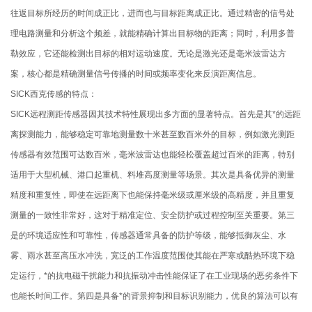
往返目标所经历的时间成正比，进而也与目标距离成正比。通过精密的信号处
理电路测量和分析这个频差，就能精确计算出目标物的距离；同时，利用多普
勒效应，它还能检测出目标的相对运动速度。无论是激光还是毫米波雷达方
案，核心都是精确测量信号传播的时间或频率变化来反演距离信息。
SICK西克传感的特点：
SICK远程测距传感器因其技术特性展现出多方面的显著特点。首先是其*的远距
离探测能力，能够稳定可靠地测量数十米甚至数百米外的目标，例如激光测距
传感器有效范围可达数百米，毫米波雷达也能轻松覆盖超过百米的距离，特别
适用于大型机械、港口起重机、料堆高度测量等场景。其次是具备优异的测量
精度和重复性，即使在远距离下也能保持毫米级或厘米级的高精度，并且重复
测量的一致性非常好，这对于精准定位、安全防护或过程控制至关重要。第三
是的环境适应性和可靠性，传感器通常具备的防护等级，能够抵御灰尘、水
雾、雨水甚至高压水冲洗，宽泛的工作温度范围使其能在严寒或酷热环境下稳
定运行，*的抗电磁干扰能力和抗振动冲击性能保证了在工业现场的恶劣条件下
也能长时间工作。第四是具备*的背景抑制和目标识别能力，优良的算法可以有