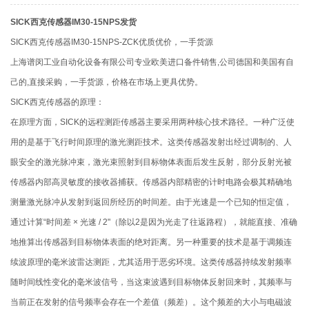
SICK西克传感器IM30-15NPS发货
SICK西克传感器IM30-15NPS-ZCK优质优价，一手货源
上海谱闵工业自动化设备有限公司专业欧美进口备件销售,公司德国和美国有自
己的,直接采购，一手货源，价格在市场上更具优势。
SICK西克传感器的原理：
在原理方面，SICK的远程测距传感器主要采用两种核心技术路径。一种广泛使
用的是基于飞行时间原理的激光测距技术。这类传感器发射出经过调制的、人
眼安全的激光脉冲束，激光束照射到目标物体表面后发生反射，部分反射光被
传感器内部高灵敏度的接收器捕获。传感器内部精密的计时电路会极其精确地
测量激光脉冲从发射到返回所经历的时间差。由于光速是一个已知的恒定值，
通过计算“时间差 × 光速 / 2"（除以2是因为光走了往返路程），就能直接、准确
地推算出传感器到目标物体表面的绝对距离。另一种重要的技术是基于调频连
续波原理的毫米波雷达测距，尤其适用于恶劣环境。这类传感器持续发射频率
随时间线性变化的毫米波信号，当这束波遇到目标物体反射回来时，其频率与
当前正在发射的信号频率会存在一个差值（频差）。这个频差的大小与电磁波