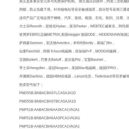
第五是多重安全冗余与失效保护机制。 除主减压回路外，内置二次机械
闭锁，防止负载下滑。针对核电站等安全敏感场景，部分型号采用三通道异
这些产品广泛地运用于钢铁、汽车、造纸、能源、石化、纺织、注塑、
力士乐Rexroth，贺德克Hydac，派克Parker，WEBTEC威泰克，阿托斯
依博罗EBRO,迈确METRIX,美国megger 德国ODE，HEIDENHAIN海德
萨姆森Samson，安沃驰Aventics，本特利Bently，易福门Ifm，
仙童Fairchild，阿斯卡Asco电磁阀，倍加福P+F，MOOG伺服阀，
宝德Burkert，巴鲁夫Balluff，皮尔兹Pilz，宝盟Baumer，
亨士乐Hengstler，诺冠Norgren，美国Mac电磁阀，德国EPRO，
丹佛斯Danfoss，德国HBM传感器，Lenze伦茨，Tiefenbach帝芬罗赫
热卖型号如下：
PMD55B-BNBACBH37LCASAJA1D
PMD55B-BNBACBH37BCASAJA1D
PMP51B-AABACBH6AA3KCA1VNJA1
PMP51B-BNBACBH6AA3PCA1VNJA1
PMP51B-AABACBH6AA3SCA1VNJA1