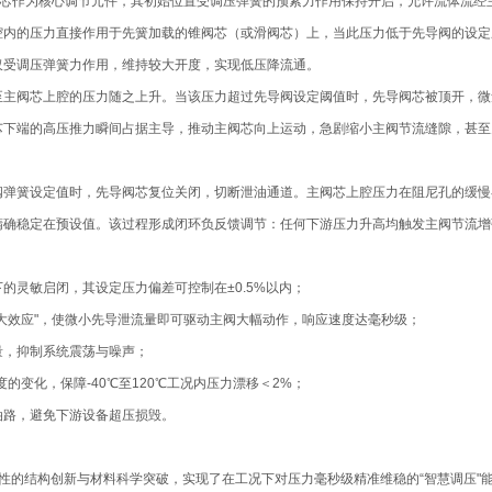
阀芯作为核心调节元件，其初始位置受调压弹簧的预紧力作用保持开启，允许流体流经
腔内的压力直接作用于先簧加载的锥阀芯（或滑阀芯）上，当此压力低于先导阀的设定
仅受调压弹簧力作用，维持较大开度，实现低压降流通。
主阀芯上腔的压力随之上升。当该压力超过先导阀设定阈值时，先导阀芯被顶开，微
芯下端的高压推力瞬间占据主导，推动主阀芯向上运动，急剧缩小主阀节流缝隙，甚至
阀弹簧设定值时，先导阀芯复位关闭，切断泄油通道。主阀芯上腔压力在阻尼孔的缓慢
精确稳定在预设值。该过程形成闭环负反馈调节：任何下游压力升高均触发主阀节流增
的灵敏启闭，其设定压力偏差可控制在±0.5%以内；
大效应"，使微小先导泄流量即可驱动主阀大幅动作，响应速度达毫秒级；
量，抑制系统震荡与噪声；
变化，保障-40℃至120℃工况内压力漂移＜2%；
油路，避免下游设备超压损毁。
通过性的结构创新与材料科学突破，实现了在工况下对压力毫秒级精准维稳的“智慧调压