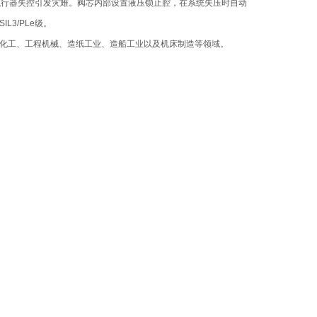
执行器失控引发灾难。阀芯内部设置液压锁止腔，在系统失压时自动
3/PLe级。
化工、工程机械、造纸工业、造船工业以及机床制造等领域。