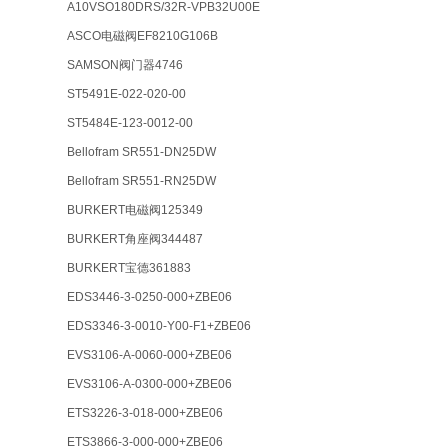
A10VSO180DRS/32R-VPB32U00E
ASCO电磁阀EF8210G106B
SAMSON阀门器4746
ST5491E-022-020-00
ST5484E-123-0012-00
Bellofram SR551-DN25DW
Bellofram SR551-RN25DW
BURKERT电磁阀125349
BURKERT角座阀344487
BURKERT宝德361883
EDS3446-3-0250-000+ZBE06
EDS3346-3-0010-Y00-F1+ZBE06
EVS3106-A-0060-000+ZBE06
EVS3106-A-0300-000+ZBE06
ETS3226-3-018-000+ZBE06
ETS3866-3-000-000+ZBE06