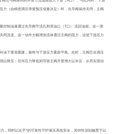
主阀芯与阀座间的环形节流缝隙进入下游（A口）。与此同时，下游
压力（由精密调压弹簧预压缩量决定）时，先导阀保持关闭，主阀
量控制油液通过先导阀节流孔和泄油口（T口） 流回油箱。这一泄
关闭流道。这一动作大幅增加流体通过主阀的阻力，迫使下游压力
补油下逐渐重建，最终与下游压力重新平衡。此时，主阀芯在调压
强以降压；任何压力降低则导致主阀开度增大以补压，从而实现动
"能力，同时以近乎*的可靠性守护液压系统安全，其特性深刻融贯于以