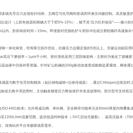
多级先导压力反馈拓扑结构，主阀芯与先导阀间形成闭环液压伺服控制。高灵敏度的硬质
比设计（上腔有效面积精确大于下腔5%-15%），赋予其“压力杠杆效应"——微小
0.5%以内，阶跃响应时间＜15ms。即便面对挖掘机铲斗突卸冲击或注塑机螺杆高速
或锻钢一体化铸造，经有限元拓扑优化，抗爆压力达额定值的5倍以上。关键运动副应
0bar高压下磨损率＜1μm/千小时。密封系统采用三层防御架构：主密封为氢化丁腈橡
0℃高温油液中仍保持零泄漏。针对矿山机械的200g振动加速度或船舶盐雾腐蚀，阀体通
传感器与数字先导控制模块（如比例电磁铁+位移传感器），通过CANopen总线实
颤振或主阀卡滞趋势时，主动触发梯度压力释放保护并发送故障码。部分型号支持双压
SO 4401标准）允许将减压阀、单向阀、安全阀等功能单元在60mm厚度内堆叠集成
n至1200L/min流量范围，提供低温特种版本（-54℃启动无脆裂）、超高压版本（
加注、深海钻井平台等极限场景需求。