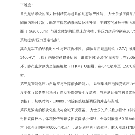
下维度：
首先是纳米级的压力控制精度与超凡的动态响应性能。 力士乐减压阀采用
阈值内瞬时启闭，触发主阀芯的微米级位移补偿；主阀芯的液压平衡面积
面（Ra≤0.05μm）与激光雕刻的阻尼迷宫沟槽，将压力超调抑制在±
系统提供“压力基准锚点"。
其次是军工的结构耐久性与环境鲁棒性。 阀体采用蠕墨铸铁（GJV）
1400HV），阀孔内壁镀硬铬并衍磨，形成“刚柔并济"的摩擦副，在35
环，静态密封则为全氟醚橡胶（FFKM）O形圈，在-54℃极寒至+15
命。
第三是智能化压力自适应与故障预诊断能力。 系列集成压电陶瓷式压力
度变化（如冬季启动时）自动补偿弹簧刚度漂移；当检测到先导阀异常
切换），切换时间＜100ms，消除传统机械调压的冲击与滞后。
第四是紧凑的模块化集成与全域工况覆盖。 力士乐的片式叠加设计（符合I
封插装阀技术，体积较传统螺纹插装阀减小40%。全系列覆盖从0.5L/mi
本（钛合金阀体抗6000m水压），满足盾构机刀盘驱动、航天器燃料