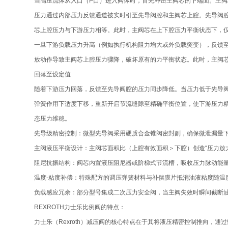
当高压流体从入口（P口）进入阀体时，首先冲击主阀芯的下端面。主
压力通过内部压力反馈通道被实时引至先导阀腔和主阀芯上腔。先导阀
芯上腔压力与下游压力相等。此时，主阀芯在上下腔压力平衡状态下，
一旦下游负载压力升高（例如执行机构阻力增大或外负载突变），反馈至
放动作导致主阀芯上腔压力骤降，破坏原有的力平衡状态。此时，主阀
回落至设定值
随着下游压力回落，反馈至先导阀腔的压力同步降低。当压力低于先导
弹簧作用下适度下移，重新开启节流缝隙至精确平衡位置，使下游压力
态压力维稳。
先导级精密控制：微型先导阀采用硬质合金锥阀密封副，确保微泄漏量下
主阀液压平衡设计：主阀芯面积比（上腔有效面积＞下腔）创造“压力放
阻尼抗振结构：阀芯内置液压阻尼器或阶梯式节流槽，吸收压力脉动能
温度-粘度补偿：特殊配方的调压弹簧材料与补偿膜片抵消油液粘度随温度的
负载感应冗余：部分型号集成二次压力安全阀，当主阀失效时瞬间截断
REXROTH力士乐比例阀的特点：
力士乐（Rexroth）减压阀的核心特点在于其将液压精密控制推向，