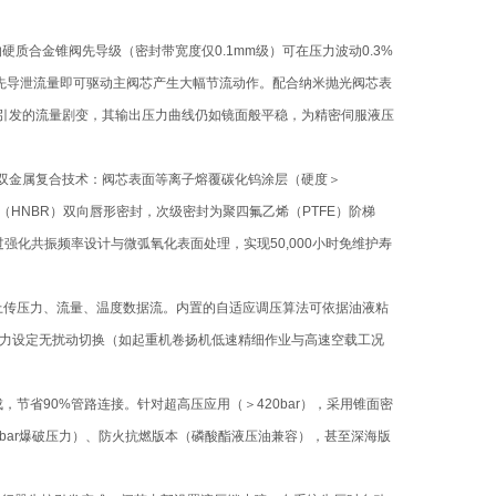
合金锥阀先导级（密封带宽度仅0.1mm级）可在压力波动0.3%
的先导泄流量即可驱动主阀芯产生大幅节流动作。配合纳米抛光阀芯表
换向引发的流量剧变，其输出压力曲线仍如镜面般平稳，为精密伺服液压
用双金属复合技术：阀芯表面等离子熔覆碳化钨涂层（硬度＞
胶（HNBR）双向唇形密封，次级密封为聚四氟乙烯（PTFE）阶梯
过强化共振频率设计与微弧氧化表面处理，实现50,000小时免维护寿
时上传压力、流量、温度数据流。内置的自适应调压算法可依据油液粘
力设定无扰动切换（如起重机卷扬机低速精细作业与高速空载工况
，节省90%管路连接。针对超高压应用（＞420bar），采用锥面密
700bar爆破压力）、防火抗燃版本（磷酸酯液压油兼容），甚至深海版