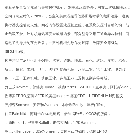
第五是多重安全冗余与失效保护机制。 除主减压回路外，内置二次机械限压安
全阀（响应时间＜2ms），当主阀失效或先导管路断裂时瞬间截断油路，避免
执行器失控引发灾难。阀芯内部设置液压锁止腔，在系统失压时自动闭锁，防
止负载下滑。针对核电站等安全敏感场景，部分型号采用三通道异构控制：两
路电子先导控制互为热备，一路纯机械先导作为屏障，故障安全等级达
SIL3/PLe级。
这些产品广泛地运用于钢铁、汽车、造纸、能源、石化、纺织、注塑、冶金、
航天、橡胶、水利、电厂、医疗和食品包装，冶金工业、汽车工业、电力设
备、化工、工程机械、造纸工业、造船工业以及机床制造等领域。
力士乐Rexroth，贺德克Hydac，派克Parker，WEBTEC威泰克，阿托斯Atos，
依博罗EBRO,迈确METRIX,美国megger 德国ODE，HEIDENHAIN海德汉
萨姆森Samson，安沃驰Aventics，本特利Bently，易福门Ifm，
仙童Fairchild，阿斯卡Asco电磁阀，倍加福P+F，MOOG伺服阀，
宝德Burkert，巴鲁夫Balluff，皮尔兹Pilz，宝盟Baumer，
亨士乐Hengstler，诺冠Norgren，美国Mac电磁阀，德国EPRO，