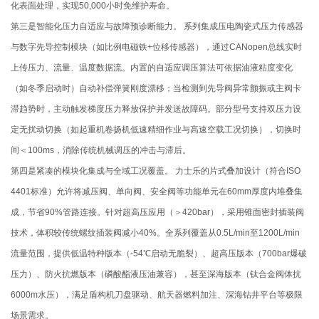
化表面处理，实现50,000小时免维护寿命。
第三是智能化压力自适应与故障预诊断能力。 系列集成压电陶瓷式压力传感器
与数字先导控制模块（如比例电磁铁+位移传感器），通过CANopen总线实时
上传压力、流量、温度数据流。内置的自适应调压算法可依据油液粘度变化
（如冬季启动时）自动补偿弹簧刚度漂移；当检测到先导阀异常颤振或主阀卡
滞趋势时，主动触发梯度压力释放保护并发送故障码。部分型号支持双压力设
定无扰动切换（如起重机卷扬机低速精细作业与高速空载工况切换），切换时
间＜100ms，消除传统机械调压的冲击与滞后。
第四是紧凑的模块化集成与全域工况覆盖。 力士乐的片式叠加设计（符合ISO
4401标准）允许将减压阀、单向阀、安全阀等功能单元在60mm厚度内堆叠集
成，节省90%管路连接。针对超高压应用（＞420bar），采用锥面密封插装阀
技术，体积较传统螺纹插装阀减小40%。全系列覆盖从0.5L/min至1200L/min
流量范围，提供低温特种版本（-54℃启动无脆裂）、超高压版本（700bar爆破
压力）、防火抗燃版本（磷酸酯液压油兼容），甚至深海版本（钛合金阀体抗
6000m水压），满足盾构机刀盘驱动、航天器燃料加注、深海钻井平台等极限
场景需求。