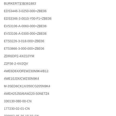
BURKERT宝德361883
EDS3446-3-0250-000+ZBE06
EDS3346-3-0010-Y00-F1+ZBE06
EVS3106-A-0060-000+ZBE06
EVS3106-A-0300-000+ZBE06
ETS3226-3-018-000+ZBE06
ETS3866-3-000-000+ZBE06
ZDR6DP2-4X/210YM
Z2FS6-2-4X/2QV
4WE6D6X/OFEW230N9K4/B12
4WE10J3X/CW230N9K4
M-3SED6CK1X/350CG205N9K4
4WEH25J50/6AW220-50NETZ4
330130-080-00-CN
177230-02-01-CN