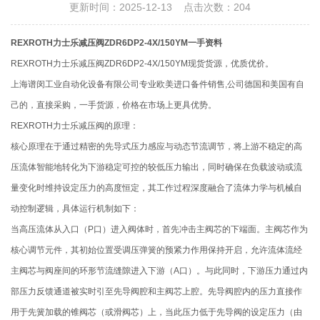
更新时间：2025-12-13 点击次数：204
REXROTH力士乐减压阀ZDR6DP2-4X/150YM一手资料
REXROTH力士乐减压阀ZDR6DP2-4X/150YM现货货源，优质优价。
上海谱闵工业自动化设备有限公司专业欧美进口备件销售,公司德国和美国有自
己的，直接采购，一手货源，价格在市场上更具优势。
REXROTH力士乐减压阀的原理：
核心原理在于通过精密的先导式压力感应与动态节流调节，将上游不稳定的高
压流体智能地转化为下游稳定可控的较低压力输出，同时确保在负载波动或流
量变化时维持设定压力的高度恒定，其工作过程深度融合了流体力学与机械自
动控制逻辑，具体运行机制如下：
当高压流体从入口（P口）进入阀体时，首先冲击主阀芯的下端面。主阀芯作为
核心调节元件，其初始位置受调压弹簧的预紧力作用保持开启，允许流体流经
主阀芯与阀座间的环形节流缝隙进入下游（A口）。与此同时，下游压力通过内
部压力反馈通道被实时引至先导阀腔和主阀芯上腔。先导阀腔内的压力直接作
用于先簧加载的锥阀芯（或滑阀芯）上，当此压力低于先导阀的设定压力（由