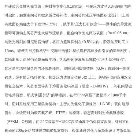
的硬质合金锥阀先导级（密封带宽度仅0.1mm级）可在压力波动0.3%阈值内瞬
时启闭，触发主阀芯的微米级位移补偿；主阀芯的液压平衡面积比设计（上腔
有效面积精确大于下腔5%-15%），赋予其“压力杠杆效应"——微小的先导泄流
量即可驱动主阀芯产生大幅节流动作。配合纳米抛光阀芯表面（Ra≤0.05μm）
与激光雕刻的阻尼迷宫沟槽，将压力超调抑制在±0.5%以内，阶跃响应时间＜
15ms。即便面对挖掘机铲斗突卸冲击或注塑机螺杆高速换向引发的流量剧变，
其输出压力曲线仍如镜面般平稳，为精密伺服液压系统提供“压力基准锚点"。
其次是的结构耐久性与环境鲁棒性。 阀体采用蠕墨铸铁（GJV）或锻钢一体化
铸造，经有限元拓扑优化，抗爆压力达额定值的5倍以上。关键运动副应用双金
属复合技术：阀芯表面等离子熔覆碳化钨涂层（硬度＞1400HV），阀孔内壁镀
硬铬并衍磨，形成“刚柔并济"的摩擦副，在350bar高压下磨损率＜1μm/千小
时。密封系统采用三层防御架构：主密封为氢化丁腈橡胶（HNBR）双向唇形
密封，次级密封为聚四氟乙烯（PTFE）阶梯环，静态密封则为全氟醚橡胶
（FFKM）O形圈，在-54℃极寒至+150℃高温油液中仍保持零泄漏。针对矿山
机械的200g振动加速度或船舶盐雾腐蚀，阀体通过强化共振频率设计与微弧氧