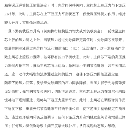
精密调压弹簧预压缩量决定）时，先导阀保持关闭，主阀芯上腔压力与下游压
力相等。此时，主阀芯在上下腔压力平衡状态下，仅受调压弹簧力作用，维持
较大开度，实现低压降流通。
一旦下游负载压力升高（例如执行机构阻力增大或外负载突变），反馈至主阀
芯上腔的压力随之上升。当该压力超过先导阀设定阈值时，先导阀芯被顶开，
微量控制油液通过先导阀节流孔和泄油口（T口） 流回油箱。这一泄放动作导
致主阀芯上腔压力骤降，破坏原有的力平衡状态。此时，主阀芯下端的高压推
力瞬间占据主导，推动主阀芯向上运动，急剧缩小主阀节流缝隙，甚至关闭流
道。这一动作大幅增加流体通过主阀的阻力，迫使下游压力回落至设定值
随着下游压力回落，反馈至先导阀腔的压力同步降低。当压力低于先导阀弹簧
设定值时，先导阀芯复位关闭，切断泄油通道。主阀芯上腔压力在阻尼孔的缓
慢补油下逐渐重建，最终与下游压力重新平衡。此时，主阀芯在调压弹簧作用
下适度下移，重新开启节流缝隙至精确平衡位置，使下游压力精确稳定在预设
值。该过程形成闭环负反馈调节：任何下游压力升高均触发主阀节流增强以降
压；任何压力降低则导致主阀开度增大以补压，从而实现动态压力维稳。