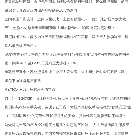
先导级精密控制：微型先导阀采用硬质合金锥阀密封副，确保微泄漏量下的灵
敏启闭，其设定压力偏差可控制在±0.5%以内；
主阀液压平衡设计：主阀芯面积比（上腔有效面积＞下腔）创造“压力放大效
应"，使微小先导泄流量即可驱动主阀大幅动作，响应速度达毫秒级；
阻尼抗振结构：阀芯内置液压阻尼器或阶梯式节流槽，吸收压力脉动能量，抑
制系统震荡与噪声；
温度-粘度补偿：特殊配方的调压弹簧材料与补偿膜片抵消油液粘度随温度的变
化，保障-40℃至120℃工况内压力漂移＜2%；
负载感应冗余：部分型号集成二次压力安全阀，当主阀失效时瞬间截断油路，
避免下游设备超压损毁。
REXROTH力士乐减压阀的特点：
力士乐（Rexroth）减压阀的核心特点在于其将液压精密控制推向，通过性的结
构创新与材料科学突破，实现了在工况下对压力毫秒级精准维稳的“智慧调压"能
力，同时以近乎*的可靠性守护液压系统安全，其特性深刻融贯于以下维度：
首先是纳米级的压力控制精度与超凡的动态响应性能。 力士乐减压阀采用多级
先导压力反馈拓扑结构，主阀芯与先导阀间形成闭环液压伺服控制。高灵敏度