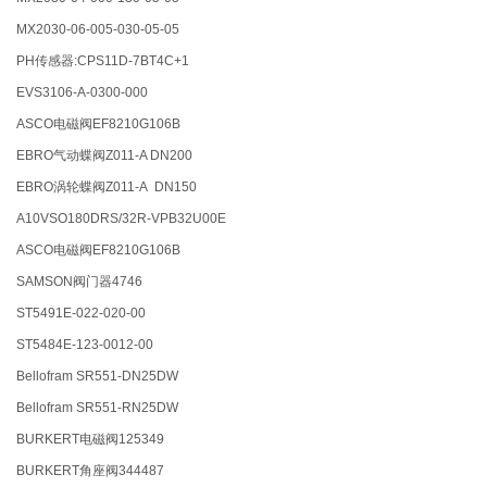
MX2030-06-005-030-05-05
PH传感器:CPS11D-7BT4C+1
EVS3106-A-0300-000
ASCO电磁阀EF8210G106B
EBRO气动蝶阀Z011-A DN200
EBRO涡轮蝶阀Z011-A DN150
A10VSO180DRS/32R-VPB32U00E
ASCO电磁阀EF8210G106B
SAMSON阀门器4746
ST5491E-022-020-00
ST5484E-123-0012-00
Bellofram SR551-DN25DW
Bellofram SR551-RN25DW
BURKERT电磁阀125349
BURKERT角座阀344487