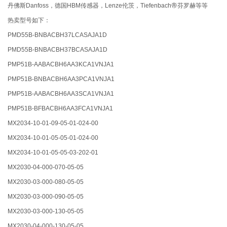
丹佛斯Danfoss，德国HBM传感器，Lenze伦茨，Tiefenbach帝芬罗赫等等
热卖型号如下：
PMD55B-BNBACBH37LCASAJA1D
PMD55B-BNBACBH37BCASAJA1D
PMP51B-AABACBH6AA3KCA1VNJA1
PMP51B-BNBACBH6AA3PCA1VNJA1
PMP51B-AABACBH6AA3SCA1VNJA1
PMP51B-BFBACBH6AA3FCA1VNJA1
MX2034-10-01-09-05-01-024-00
MX2034-10-01-05-05-01-024-00
MX2034-10-01-05-05-03-202-01
MX2030-04-000-070-05-05
MX2030-03-000-080-05-05
MX2030-03-000-090-05-05
MX2030-03-000-130-05-05
MX2030-04-000-130-05-05