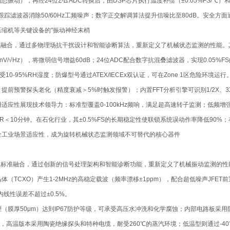
，再经24位Σ-Δ ADC转换后，由DSP芯片执行温度补偿（±0.05%FS/℃）和线
滤波器消除50/60Hz工频噪声；数字正交解调算法提升信噪比至80dB。安全方面通过
、压缩机等关键设备的"振动神经末梢
性标准融合，通过多物理场抗干扰设计和智能诊断算法，重新定义了机械状态监测的性能
.8nV/√Hz），将微弱信号增益60dB；24位ADC配合数字抗混叠滤波器，实现0.
0-95%RH湿度；防爆型号通过ATEX/IECEx双认证，可在Zone 1区危险环境运行
预警探头老化（精度衰减＞5%时触发报警）；内置FFT分析引擎可识别1/2X、3X等
性展现技术领导力：标准型覆盖0-100kHz频响，满足超高速转子监测；低频增强版（
＜10分钟。在石化行业，其±0.5%FS的长期稳定性使联锁系统误动作率降低90%；在电
全工业场景适应性，成为旋转机械状态监测领域不可替代的核心器件
可靠性标准融合，通过创新的信号处理架构和智能诊断功能，重新定义了机械振动监测的
O）产生1-2MHz的高稳定载波（频率漂移±1ppm），配合超低噪声JFET前置放大器（
内线性误差不超过±0.5%。
膜厚50μm）达到IP67防护等级，可承受高压水冲洗和化学腐蚀；内部电路板采用防
温度工况，高温版本采用陶瓷绝缘探头和特种电缆，耐受260℃的蒸汽环境；低温型则通过-