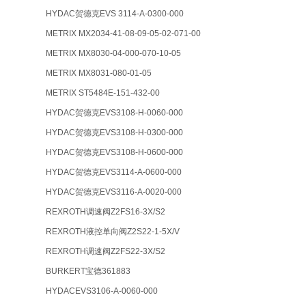
HYDAC贺德克EVS 3114-A-0300-000
METRIX MX2034-41-08-09-05-02-071-00
METRIX MX8030-04-000-070-10-05
METRIX MX8031-080-01-05
METRIX ST5484E-151-432-00
HYDAC贺德克EVS3108-H-0060-000
HYDAC贺德克EVS3108-H-0300-000
HYDAC贺德克EVS3108-H-0600-000
HYDAC贺德克EVS3114-A-0600-000
HYDAC贺德克EVS3116-A-0020-000
REXROTH调速阀Z2FS16-3X/S2
REXROTH液控单向阀Z2S22-1-5X/V
REXROTH调速阀Z2FS22-3X/S2
BURKERT宝德361883
HYDACEVS3106-A-0060-000