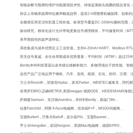
智能诊断与预测性维护功能展现技术性。持续监测探头线圈的阻抗变化（正常
协议上传轴承故障特征频率幅值趋势，提前2-4周预警机械故障。创新的自
全频谱应用灵活性彰显工程价值。标准型号覆盖DC-100kHz频响范围，满
振动研究。模块化设计允许带电更换信号调理模块，平均修复时间（MTTR
承早期损伤的超声波特征。
系统集成与成本优势定义工业价值。支持4-20mA+HART、Modbus 
而无信号衰减。全生命周期成本优势显著：平均时间（MTBF）超过25
Bently本特利前置器以皮米级位移解析能力、多物理场抗干扰性能
这些产品广泛地运用于钢铁、汽车、造纸、能源、石化、纺织、注塑、
力士乐Rexroth，贺德克Hydac，派克Parker，WEBTEC威泰克，阿托斯
依博罗EBRO,迈确METRIX,美国megger 德国ODE，HEIDENHAIN海德
萨姆森Samson，安沃驰Aventics，本特利Bently，易福门Ifm，
仙童Fairchild，阿斯卡Asco电磁阀，倍加福P+F，MOOG伺服阀，
宝德Burkert，巴鲁夫Balluff，皮尔兹Pilz，宝盟Baumer，
亨士乐Hengstler，诺冠Norgren，美国Mac电磁阀，德国EPRO，