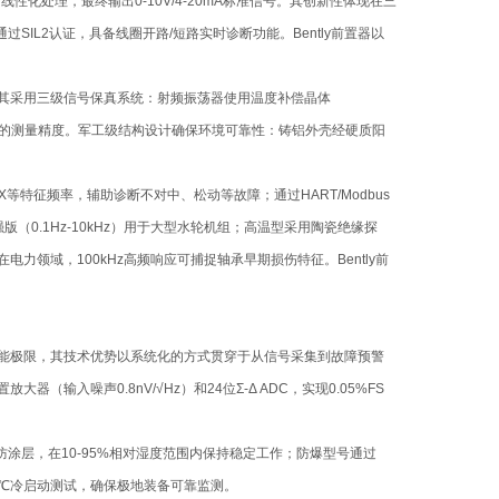
性化处理，最终输出0-10V/4-20mA标准信号。其创新性体现在三
SIL2认证，具备线圈开路/短路实时诊断功能。Bently前置器以
。其采用三级信号保真系统：射频振荡器使用温度补偿晶体
05%FS的测量精度。军工级结构设计确保环境可靠性：铸铝外壳经硬质阳
。
特征频率，辅助诊断不对中、松动等故障；通过HART/Modbus
0.1Hz-10kHz）用于大型水轮机组；高温型采用陶瓷绝缘探
力领域，100kHz高频响应可捕捉轴承早期损伤特征。Bently前
性能极限，其技术优势以系统化的方式贯穿于从信号采集到故障预警
输入噪声0.8nV/√Hz）和24位Σ-Δ ADC，实现0.05%FS
涂层，在10-95%相对湿度范围内保持稳定工作；防爆型号通过
40℃冷启动测试，确保极地装备可靠监测。