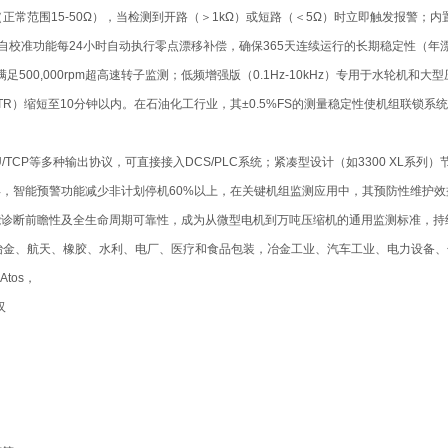
范围15-50Ω），当检测到开路（＞1kΩ）或短路（＜5Ω）时立即触发报警；内置
校准功能每24小时自动执行零点漂移补偿，确保365天连续运行的长期稳定性（年漂移
足500,000rpm超高速转子监测；低频增强版（0.1Hz-10kHz）专用于水轮机和
）缩短至10分钟以内。在石油化工行业，其±0.5%FS的测量稳定性使机组联锁系统
RTU/TCP等多种输出协议，可直接接入DCS/PLC系统；紧凑型设计（如3300 XL
年，智能预警功能减少非计划停机60%以上，在关键机组监测应用中，其预防性维护效益
、智能诊断前瞻性及全生命周期可靠性，成为从微型电机到万吨压缩机的通用监测标准，
冶金、航天、橡胶、水利、电厂、医疗和食品包装，冶金工业、汽车工业、电力设备、
Atos，
汉