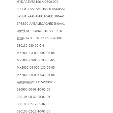
HYDACEVS3106-A-0300-000
5PBB1H-AAEAMBJA0DED5K0AA1
5PBB1F-AAEAMBJA0AED5K0AA1
5PBB50-AAEAMBJA0AED5K0AA1
读数头AE LS486C.310727一51N
德国schenk EG20612/VDB20600
330130-080-00-CN
MX2030-03-000-090-05-05
MX2030-03-000-130-05-05
MX2030-04-000-130-05-05
MX2030-06-005-030-05-05
温度传感器S14455PD3S200
330905-00-08-10-02-00
330106-05-30-05-02-05
330105-02-12-05-02-05
330105-02-12-10-02-05