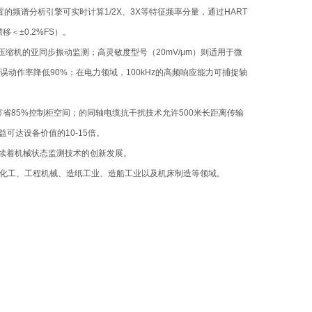
的频谱分析引擎可实时计算1/2X、3X等特征频率分量，通过HART
＜±0.2%FS）。
大型压缩机的亚同步振动监测；高灵敏度型号（20mV/μm）则适用于微
误动作率降低90%；在电力领域，100kHz的高频响应能力可捕捉轴
系列）节省85%控制柜空间；的同轴电缆抗干扰技术允许500米长距离传输
可达设备价值的10-15倍。
持续着机械状态监测技术的创新发展。
化工、工程机械、造纸工业、造船工业以及机床制造等领域。