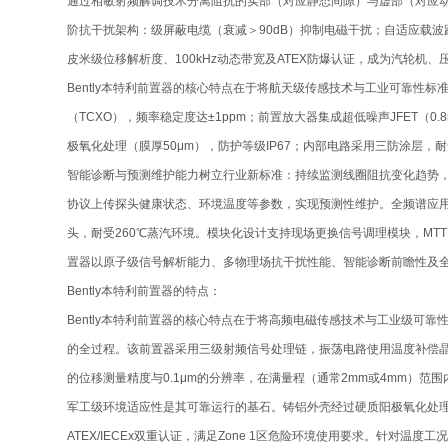
通过相敏射频解调技术分离阻抗的实部（对应静态间隙）与虚部（对应动态振动）
阶抗干扰架构：级屏蔽电缆（衰减＞90dB）抑制电磁干扰；自适应载波跟踪
皮米级位移解析度、100kHz动态带宽及ATEX防爆认证，成为汽轮机
Bently本特利前置器的核心特点在于将航天级传感技术与工业可靠
（TCXO），频率稳定度达±1ppm；前置放大器集成超低噪声JFET（0
极氧化处理（膜厚50μm），防护等级IP67；内部电路采用三防涂层，耐受1
智能诊断与预测维护能力树立行业新标准：持续监测线圈阻抗变化趋势，提前
协议上传探头健康状态、环境温度等参数，实现预测性维护。全频谱应用适应
头，耐受260℃蒸汽环境。模块化设计支持现场更换信号调理模块，MTTR
置器以原子级信号解析能力、多物理场抗干扰性能、智能诊断前瞻性及
Bently本特利前置器的特点：
Bently本特利前置器的核心特点在于将高频电磁传感技术与工业级
的全过程。该前置器采用三级射频信号处理链，振荡电路使用温度补偿晶体（TCX
的位移测量精度与0.1μm的分辨率，在满量程（通常2mm或4mm）范围
军工级环境适应性是其可靠运行的基石。铸铝外壳经过硬质阳极氧化处理（
ATEX/IECEx双重认证，满足Zone 1区危险环境使用要求。针对