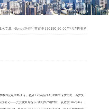
技术文章
>Bently本特利前置器330180-50-00产品结构资料
技术本质是电磁场理论、射频工程与信号处理学的深度协同。当探头
抗变化——其变化量与探头-轴间隙严格对应（灵敏度8mV/μm）。