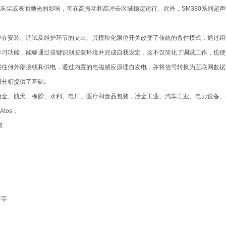
、灰尘或表面抛光的影响，可在高振动和高冲击区域稳定运行。此外，SM380系列超声
户在安装、调试及维护环节的支出。其模块化限位开关改变了传统的备件模式，通过组
学习功能，能够通过按键识别安装环境并完成自我设定，这不仅简化了调试工作，也使
需任何外部接线和供电，通过内置的电磁感应原理自发电，并将信号转换为互联网数
据分析提供了基础。
冶金、航天、橡胶、水利、电厂、医疗和食品包装，冶金工业、汽车工业、电力设备、
Atos，
汉
等等