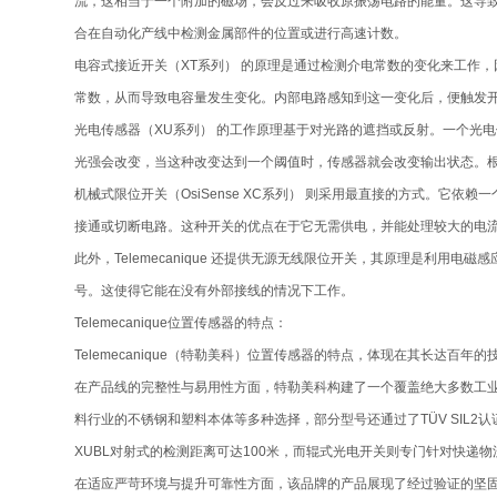
流，这相当于一个附加的磁场，会反过来吸收原振荡电路的能量。这导致
合在自动化产线中检测金属部件的位置或进行高速计数。
电容式接近开关（XT系列） 的原理是通过检测介电常数的变化来工作
常数，从而导致电容量发生变化。内部电路感知到这一变化后，便触发开
光电传感器（XU系列） 的工作原理基于对光路的遮挡或反射。一个光
光强会改变，当这种改变达到一个阈值时，传感器就会改变输出状态。
机械式限位开关（OsiSense XC系列） 则采用最直接的方式。
接通或切断电路。这种开关的优点在于它无需供电，并能处理较大的电
此外，Telemecanique 还提供无源无线限位开关，其原理是利
号。这使得它能在没有外部接线的情况下工作。
Telemecanique位置传感器的特点：
Telemecanique（特勒美科）位置传感器的特点，体现在其长达
在产品线的完整性与易用性方面，特勒美科构建了一个覆盖绝大多数工业
料行业的不锈钢和塑料本体等多种选择，部分型号还通过了TÜV SIL
XUBL对射式的检测距离可达100米，而辊式光电开关则专门针对快递
在适应严苛环境与提升可靠性方面，该品牌的产品展现了经过验证的坚固