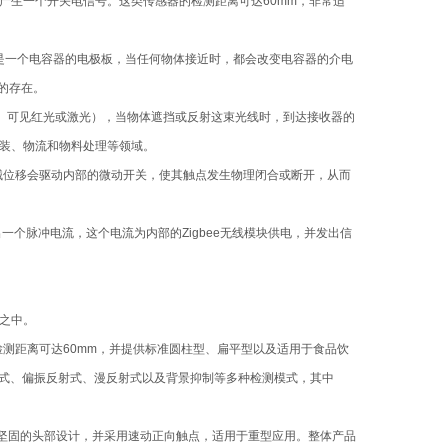
产生一个开关电信号。这类传感器的检测距离可达60mm，非常适
是一个电容器的电极板，当任何物体接近时，都会改变电容器的介电
的存在。
光、可见红光或激光），当物体遮挡或反射这束光线时，到达接收器的
装、物流和物料处理等领域。
机械位移会驱动内部的微动开关，使其触点发生物理闭合或断开，从而
出一个脉冲电流，这个电流为内部的Zigbee无线模块供电，并发出信
念之中。
测距离可达60mm，并提供标准圆柱型、扁平型以及适用于食品饮
对射式、偏振反射式、漫反射式以及背景抑制等多种检测模式，其中
中坚固的头部设计，并采用速动正向触点，适用于重型应用。整体产品