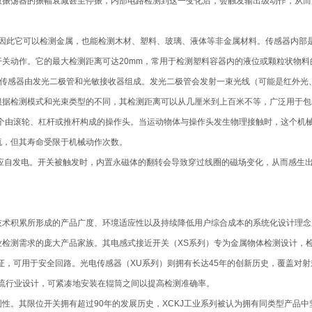
振荡器的振幅衰减甚至停振，内部电路检测到这一变化后，会触发输出级动作，从而
，因此它可以检测金属，也能检测木材、塑料、玻璃、液体等非金属材料。传感器内部
关动作。它的最大检测距离可达20mm，常用于检测塑料容器内的液位或颗粒状物料
电传感器由发光二极管和光敏接收器组成。发光二极管会发射一束光线（可能是红外
根据检测模式和光束类型的不同，其检测距离可以从几厘米到上百米不等，广泛用于包
它依赖一个由滚轮、杠杆或推杆构成的操作头。当运动物体与操作头发生物理接触时，这个
流，但其寿命受限于机械动作次数。
用电磁感应自发电。开关被触发时，内置永磁体的翻转会导致穿过线圈的磁场变化，从而感生
百年的技术积累所形成的产品广度、环境适应性以及持续降低用户综合成本的系统化设计理
检测需求的庞大产品家族。其电感式接近开关（XS系列）专为金属物体检测设计，检
2认证，可用于安全回路。光电传感器（XU系列）则拥有长达45年的创新历史，覆盖
物流行业设计，可紧凑地安装在辊筒之间以提高检测准确率。
性。其限位开关拥有超过90年的发展历史，XCKJ工业系列被认为拥有同类型产品