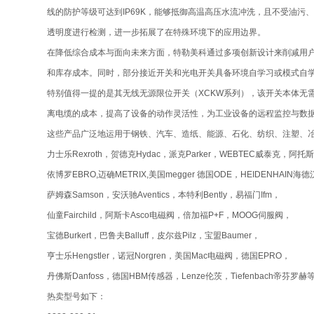
线的防护等级可达到IP69K，能够抵御高温高压水流冲洗，且不受油污
透明度进行检测，进一步拓展了在特殊环境下的应用边界。
在降低综合成本与面向未来方面，特勒美科通过多项创新设计来削减用
和库存成本。同时，部分接近开关和光电开关具备环境自学习或模式自
特别值得一提的是其无线无源限位开关（XCKW系列），该开关本体无
离电缆的成本，提高了设备的动作灵活性，为工业设备的远程监控与数
这些产品广泛地运用于钢铁、汽车、造纸、能源、石化、纺织、注塑、
力士乐Rexroth，贺德克Hydac，派克Parker，WEBTEC威泰克，阿托斯
依博罗EBRO,迈确METRIX,美国megger 德国ODE，HEIDENHAIN海德
萨姆森Samson，安沃驰Aventics，本特利Bently，易福门Ifm，
仙童Fairchild，阿斯卡Asco电磁阀，倍加福P+F，MOOG伺服阀，
宝德Burkert，巴鲁夫Balluff，皮尔兹Pilz，宝盟Baumer，
亨士乐Hengstler，诺冠Norgren，美国Mac电磁阀，德国EPRO，
丹佛斯Danfoss，德国HBM传感器，Lenze伦茨，Tiefenbach帝芬罗赫
热卖型号如下：