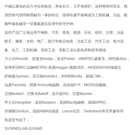
中难以避免的压力冲击和振动，寿命长久，几乎免维护。这种将绝对安全、精
准控制与强悍耐用融为一体的特点，使得哈威平衡阀成为工程机械、冶金、船
舶甲板机械等一切重载液压应用中的守护神。
这些产品广泛地运用于钢铁、汽车、造纸、能源、石化、纺织、注塑、冶金、
航天、橡胶、水利、电厂、医疗和食品包装，冶金工业、汽车工业、电力设
备、化工、工程机械、造纸工业、造船工业以及机床制造等领域。
力士乐Rexroth，贺德克Hydac，派克Parker，WEBTEC威泰克，阿托斯Atos，
依博罗EBRO,迈确METRIX,美国megger 德国ODE，HEIDENHAIN海德汉
萨姆森Samson，安沃驰Aventics，本特利Bently，易福门Ifm，
仙童Fairchild，阿斯卡Asco电磁阀，倍加福P+F，MOOG伺服阀，
宝德Burkert，巴鲁夫Balluff，皮尔兹Pilz，宝盟Baumer，
亨士乐Hengstler，诺冠Norgren，美国Mac电磁阀，德国EPRO，
丹佛斯Danfoss，德国HBM传感器，Lenze伦茨，Tiefenbach帝芬罗赫等等
热卖型号如下：
SVSPM33-AB-G24/WD