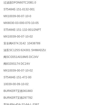
过滤器DFON60TC20B1.0
ST5484E-151-0132-001
MX10039-00-07-10-0
MX8030-03-000-070-10-05
ST5484E-151-132-001/2NPT
MX10039-00-07-10-02
安全阀4374.3142 10438789
油泵SC125S 624301 SHIMADZU
阀SCG551A018MS DC24V
阀8320G174 DC24V
MX10039-00-07-10-02
ST5484E-151-472-00
10039-00-09-10-02
BURKERT宝德361883
BURKERT宝德297782
泵W-IPH-45A-32-64-L-3387