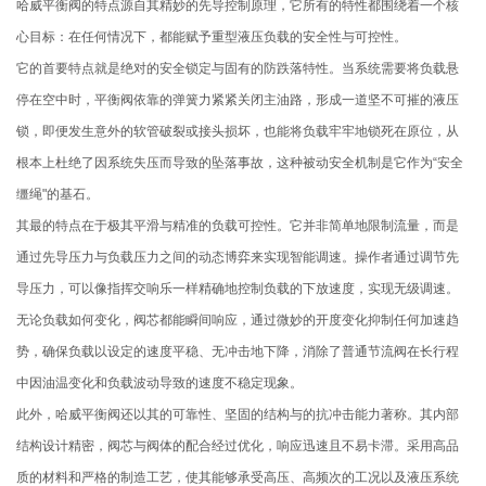
哈威平衡阀的特点源自其精妙的先导控制原理，它所有的特性都围绕着一个核
心目标：在任何情况下，都能赋予重型液压负载的安全性与可控性。
它的首要特点就是绝对的安全锁定与固有的防跌落特性。当系统需要将负载悬
停在空中时，平衡阀依靠的弹簧力紧紧关闭主油路，形成一道坚不可摧的液压
锁，即便发生意外的软管破裂或接头损坏，也能将负载牢牢地锁死在原位，从
根本上杜绝了因系统失压而导致的坠落事故，这种被动安全机制是它作为“安全
缰绳"的基石。
其最的特点在于极其平滑与精准的负载可控性。它并非简单地限制流量，而是
通过先导压力与负载压力之间的动态博弈来实现智能调速。操作者通过调节先
导压力，可以像指挥交响乐一样精确地控制负载的下放速度，实现无级调速。
无论负载如何变化，阀芯都能瞬间响应，通过微妙的开度变化抑制任何加速趋
势，确保负载以设定的速度平稳、无冲击地下降，消除了普通节流阀在长行程
中因油温变化和负载波动导致的速度不稳定现象。
此外，哈威平衡阀还以其的可靠性、坚固的结构与的抗冲击能力著称。其内部
结构设计精密，阀芯与阀体的配合经过优化，响应迅速且不易卡滞。采用高品
质的材料和严格的制造工艺，使其能够承受高压、高频次的工况以及液压系统