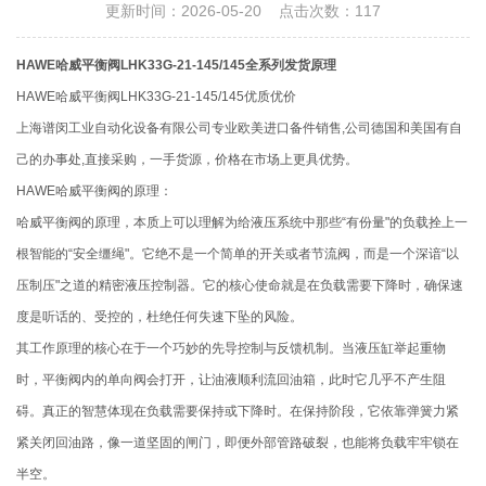
更新时间：2026-05-20 点击次数：117
HAWE哈威平衡阀LHK33G-21-145/145全系列发货原理
HAWE哈威平衡阀LHK33G-21-145/145优质优价
上海谱闵工业自动化设备有限公司专业欧美进口备件销售,公司德国和美国有自
己的办事处,直接采购，一手货源，价格在市场上更具优势。
HAWE哈威平衡阀的原理：
哈威平衡阀的原理，本质上可以理解为给液压系统中那些“有份量"的负载拴上一
根智能的“安全缰绳"。它绝不是一个简单的开关或者节流阀，而是一个深谙“以
压制压"之道的精密液压控制器。它的核心使命就是在负载需要下降时，确保速
度是听话的、受控的，杜绝任何失速下坠的风险。
其工作原理的核心在于一个巧妙的先导控制与反馈机制。当液压缸举起重物
时，平衡阀内的单向阀会打开，让油液顺利流回油箱，此时它几乎不产生阻
碍。真正的智慧体现在负载需要保持或下降时。在保持阶段，它依靠弹簧力紧
紧关闭回油路，像一道坚固的闸门，即便外部管路破裂，也能将负载牢牢锁在
半空。