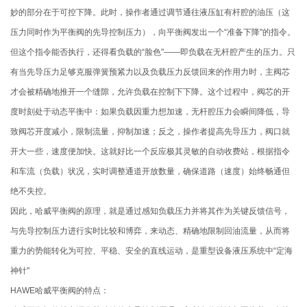
妙的部分在于可控下降。此时，操作者通过调节通往液压缸有杆腔的油压（这
压力同时作为平衡阀的先导控制压力），向平衡阀发出一个“准备下降"的指令。
但这个指令能否执行，还得看负载的“脸色"——即负载在无杆腔产生的压力。只
有当先导压力足够克服弹簧预紧力以及负载压力反馈回来的作用力时，主阀芯
才会被精确地推开一个缝隙，允许负载在控制下下降。这个过程中，阀芯的开
度时刻处于动态平衡中：如果负载因重力想加速，无杆腔压力会瞬间降低，导
致阀芯开度减小，限制流量，抑制加速；反之，操作者提高先导压力，阀口就
开大一些，速度便加快。这就好比一个反应极其灵敏的自动收费站，根据指令
和车流（负载）状况，实时调整通道开放数量，确保道路（速度）始终畅通但
绝不失控。
因此，哈威平衡阀的原理，就是通过感知负载压力并将其作为关键反馈信号，
与先导控制压力进行实时比较和博弈，来动态、精确地限制回油流量，从而将
重力的势能转化为可控、平稳、安全的直线运动，是重型设备液压系统中“定海
神针"
HAWE哈威平衡阀的特点：