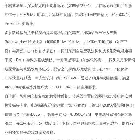
于转速测量，探头锁定轴上键相标记（如凹槽或凸台），在标记通过时产生脉
冲信号，经FPGA计时单元计算脉冲间隔，实现0.01%转速精度（如3500/42
Proximitor变送器。
多参数解耦与抗干扰架构是其精准诊断的基石。振动信号被送入三阶
Butterworth带通滤波器（频响0.5 Hz~10 kHz），分离出工频振动（如不平
衡）与高频冲击（如轴承损伤）；同时采用自适应载波抑制技术消除电机电磁
干扰（EMI）导致的基线漂移。针对高温环境（如燃气轮机），探头采用磷青铜
线圈骨架与高温铁氧体磁芯，配合空气/陶瓷双绝缘封装，在350℃下仍保持
±1%满量程精度。本安型设计（如CSI 9420）通过齐纳屏障限制能量，满足
API 670标准在爆炸性环境（Class I Div 1）的应用要求。
自诊断与智能融合机制赋能预测性维护。传感器内置的线圈阻抗监测电路实时
检测探头老化、电缆断裂或间隙超限（如＞4mm），输出4-20mA叠加的HART
报警信号（代码E015）。智能变送器（如3500/42M）更集成频谱瀑布图分析
引擎，每10秒执行一次4096点FFT变换，自动追踪谐波分量变化趋势，提前72
小时预警转子裂纹或摩擦失稳。