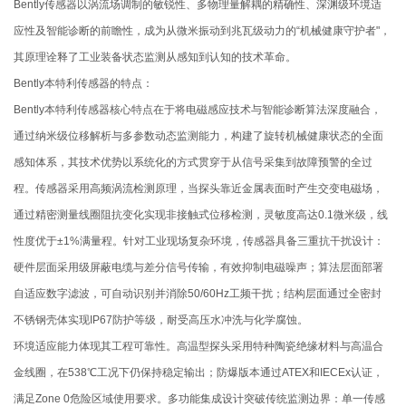
Bently传感器以涡流场调制的敏锐性、多物理量解耦的精确性、深渊级环境适
应性及智能诊断的前瞻性，成为从微米振动到兆瓦级动力的“机械健康守护者"，
其原理诠释了工业装备状态监测从感知到认知的技术革命。
Bently本特利传感器的特点：
Bently本特利传感器核心特点在于将电磁感应技术与智能诊断算法深度融合，
通过纳米级位移解析与多参数动态监测能力，构建了旋转机械健康状态的全面
感知体系，其技术优势以系统化的方式贯穿于从信号采集到故障预警的全过
程。传感器采用高频涡流检测原理，当探头靠近金属表面时产生交变电磁场，
通过精密测量线圈阻抗变化实现非接触式位移检测，灵敏度高达0.1微米级，线
性度优于±1%满量程。针对工业现场复杂环境，传感器具备三重抗干扰设计：
硬件层面采用级屏蔽电缆与差分信号传输，有效抑制电磁噪声；算法层面部署
自适应数字滤波，可自动识别并消除50/60Hz工频干扰；结构层面通过全密封
不锈钢壳体实现IP67防护等级，耐受高压水冲洗与化学腐蚀。
环境适应能力体现其工程可靠性。高温型探头采用特种陶瓷绝缘材料与高温合
金线圈，在538℃工况下仍保持稳定输出；防爆版本通过ATEX和IECEx认证，
满足Zone 0危险区域使用要求。多功能集成设计突破传统监测边界：单一传感