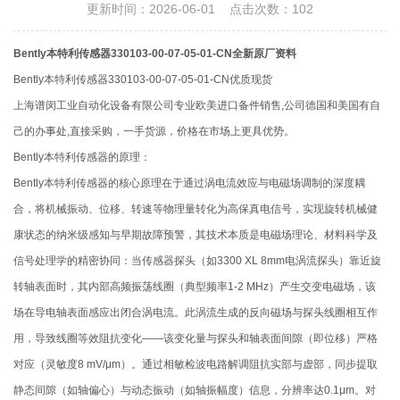
更新时间：2026-06-01 点击次数：102
Bently本特利传感器330103-00-07-05-01-CN全新原厂资料
Bently本特利传感器330103-00-07-05-01-CN优质现货
上海谱闵工业自动化设备有限公司专业欧美进口备件销售,公司德国和美国有自
己的办事处,直接采购，一手货源，价格在市场上更具优势。
Bently本特利传感器的原理：
Bently本特利传感器的核心原理在于通过涡电流效应与电磁场调制的深度耦
合，将机械振动、位移、转速等物理量转化为高保真电信号，实现旋转机械健
康状态的纳米级感知与早期故障预警，其技术本质是电磁场理论、材料科学及
信号处理学的精密协同：当传感器探头（如3300 XL 8mm电涡流探头）靠近旋
转轴表面时，其内部高频振荡线圈（典型频率1-2 MHz）产生交变电磁场，该
场在导电轴表面感应出闭合涡电流。此涡流生成的反向磁场与探头线圈相互作
用，导致线圈等效阻抗变化——该变化量与探头和轴表面间隙（即位移）严格
对应（灵敏度8 mV/μm）。通过相敏检波电路解调阻抗实部与虚部，同步提取
静态间隙（如轴偏心）与动态振动（如轴振幅度）信息，分辨率达0.1μm。对