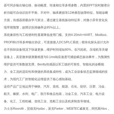
器可同步输出轴位移、振动幅度、转速相位等多维参数，内置的FFT实时频谱分
析功能可自动识别不平衡、不对中、轴承磨损等12种典型故障特征。智能诊断
方面，传感器搭载自学习算法，通过建立基线振动特征库，对微小异常变化实
现早期预警，故障识别准确率达95%以上。
系统兼容性与工程便利性显著降低使用门槛。支持4-20mA+HART、Modbus、
PROFIBUS等多种输出协议，可直接接入DCS/PLC系统；模块化探头设计允许
在不拆卸设备情况下快速更换，维护时间缩短80%。在汽轮机、压缩机等关键
设备上，其亚微米级测量精度与0.1ms响应速度可捕捉瞬态振动事件，为预测性
维护提供可靠数据支撑。Bently传感器以军工级的可靠性、智能化的诊断能
力、全工况的适应性和便捷的系统集成特性，成为工业设备状态监测领域的技
术，为现代工厂的智能化运维提供了核心感知基础。
这些产品广泛地运用于钢铁、汽车、造纸、能源、石化、纺织、注塑、冶金、
航天、橡胶、水利、电厂、医疗和食品包装，冶金工业、汽车工业、电力设
备、化工、工程机械、造纸工业、造船工业以及机床制造等领域。
力士乐Rexroth，贺德克Hydac，派克Parker，WEBTEC威泰克，阿托斯Atos，