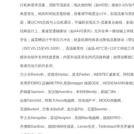
行机构需求流量，消除节流损失；电比例控制（如HD型）接收0-10
角度变化，响应时间短至毫秒级，排量调节精度达±1%，实现流量与系统需
器，通过CAN总线与上位机通讯，可编程实现压力-流量复合曲线、多
结构设计上，紧凑型通轴驱动（如A4VG系列）允许在单一驱动轴上串
空化；减震槽设计平滑压力冲击；斜盘轮廓特殊算法降低流量脉动（理论
（ISO VG 15至VG 1000）、高温耐受性（油温-40°C至+110
模块化组件支持快速更换；内置补油泵简化闭式回路构建；故障诊断接
靠液压动力的代名词。
力士乐Rexroth，贺德克Hydac，派克Parker，WEBTEC威泰克，阿托斯
依博罗EBRO,迈确METRIX,美国megger 德国ODE，HEIDENHAIN海德
萨姆森Samson，安沃驰Aventics，本特利Bently，易福门Ifm，
仙童Fairchild，阿斯卡Asco电磁阀，倍加福P+F，MOOG伺服阀，
宝德Burkert，巴鲁夫Balluff，皮尔兹Pilz，宝盟Baumer，
亨士乐Hengstler，诺冠Norgren，美国Mac电磁阀，德国EPRO，
丹佛斯Danfoss，德国HBM传感器，Lenze伦茨，Tiefenbach帝芬罗赫