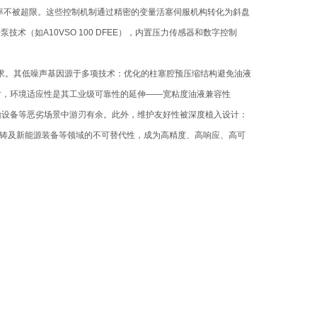
功率不被超限。这些控制机制通过精密的变量活塞伺服机构转化为斜盘
（如A10VSO 100 DFEE），内置压力传感器和数字控制
需求。其低噪声基因源于多项技术：优化的柱塞腔预压缩结构避免油液
同时，环境适应性是其工业级可靠性的延伸——宽粘度油液兼容性
甲板机械或矿山设备等恶劣场景中游刃有余。此外，维护友好性被深度植入设计：
铸及新能源装备等领域的不可替代性，成为高精度、高响应、高可