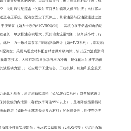
设计是容积变化的关键。当缸体旋转时，由于斜盘的斜面作用，柱
空，此时通过配流盘上的吸油窗口从油箱吸入低压油液；当柱塞从
送至液压系统。配流盘固定于泵体上，其吸油区与压油区通过过渡
于变量泵（如力士乐的A10VSO系列），其核心在于斜盘倾角的动
程变长，单次排油容积增大，泵的输出流量增加；倾角减小时，行
。此外，力士乐柱塞泵采用通轴驱动设计（如A4VG系列），驱动轴
体/配流盘）采用高硬度材料配合精密微米级间隙，辅以压力油膜润滑
斜盘轮廓等技术，大幅抑制流量脉动与压力冲击，确保输出油液平稳低
的液压动力源，广泛应用于工业装备、工程机械、船舶和航空航天
承载为基石，通过通轴式结构（如A10VSO系列）或弯轴式设计
仍保持极低的内泄漏（容积效率可达95%以上），显著降低能量损耗
表面镀层（如铜合金或陶瓷基复合材料）的耐磨处理，即使在边界
动减小排量实现卸荷；液压式负载敏感（LRDS控制）动态匹配执