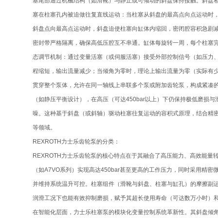
塞尾部通过机械结构（如滑靴）与静止或可倾动的斜盘保持接触。斜盘
塞在柱塞孔内被迫做往复直线运动：当柱塞从斜盘的最高点向点运动时
斜盘点向最高点运动时，斜盘迫使柱塞向缸体内缩回，密闭腔容积急剧
密封带严格隔离，确保高低压腔互不串通。缸体每旋转一周，每个柱塞完
态调节机制：通过变量活塞（或伺服活塞）接受外部控制信号（如压力
程缩短，输出流量减少；当倾角为零时，理论上输出流量为零（实际有少
贯穿整个泵体，允许在同一轴线上串联多个泵或附加齿轮泵，构成紧凑的
（如静压平衡设计），在高压（可达450bar以上）下仍保持极低磨
噪。这种基于斜盘（或斜轴）驱动柱塞往复运动的容积式原理，结合精
等领域。
REXROTH力士乐齿轮泵的分类：
REXROTH力士乐齿轮泵的核心特点在于其融合了高压能力、高效能量
（如A7VO系列）实现高达450bar甚至更高的工作压力，同时采用
并维持系统温升可控。柱塞组件（滑靴与斜盘、柱塞与缸孔）的摩擦副
润滑工况下也能有效抑制磨损，赋予其超长使用寿命（可达数万小时）
在智能化层面，力士乐柱塞泵的模块化变量控制系统革新性。其斜盘倾角