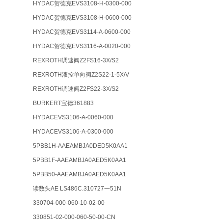
HYDAC贺德克EVS3108-H-0300-000
HYDAC贺德克EVS3108-H-0600-000
HYDAC贺德克EVS3114-A-0600-000
HYDAC贺德克EVS3116-A-0020-000
REXROTH调速阀Z2FS16-3X/S2
REXROTH液控单向阀Z2S22-1-5X/V
REXROTH调速阀Z2FS22-3X/S2
BURKERT宝德361883
HYDACEVS3106-A-0060-000
HYDACEVS3106-A-0300-000
5PBB1H-AAEAMBJA0DED5K0AA1
5PBB1F-AAEAMBJA0AED5K0AA1
5PBB50-AAEAMBJA0AED5K0AA1
读数头AE LS486C.310727一51N
330704-000-060-10-02-00
330851-02-000-060-50-00-CN