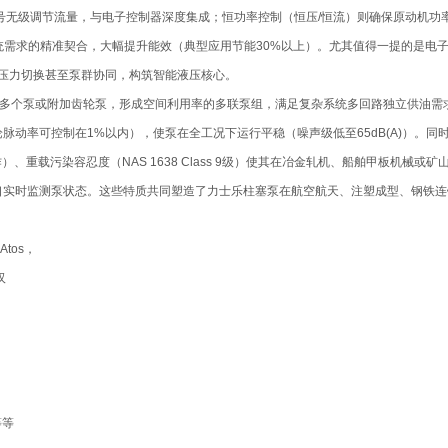
V信号无级调节流量，与电子控制器深度集成；恒功率控制（恒压/恒流）则确保原动机
求的精准契合，大幅提升能效（典型应用节能30%以上）。尤其值得一提的是电子泵技术
级压力切换甚至泵群协同，构筑智能液压核心。
联多个泵或附加齿轮泵，形成空间利用率的多联泵组，满足复杂系统多回路独立供油
脉动率可控制在1%以内），使泵在全工况下运行平稳（噪声级低至65dB(A)）。
°C持续工作）、重载污染容忍度（NAS 1638 Class 9级）使其在冶金轧机、船舶
口实时监测泵状态。这些特质共同塑造了力士乐柱塞泵在航空航天、注塑成型、钢铁连
Atos，
汉
等等