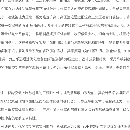
相对于缸体轴线存在一个固定的或可调节的倾角（在变量泵中可动态调整），这一倾角
，在离心力或辅助弹簧作用下向外伸出，柱塞后方的密闭腔容积逐渐增大，形成局部真
减小，油液被强力压缩，压力迅速升高，高压油液通过配流盘上的压油窗口被挤出，输
成一次完整的吸油-压油循环，多个柱塞的连续接力工作形成平稳连续的高压油流。对
、流量或电比例信号），推动斜盘绕其枢轴转动，改变倾角大小。倾角增大时，柱塞行
量内泄）。这种变量控制实现了泵的输出流量与系统需求的精确匹配，显著提升能效
多联泵组，满足复杂系统的多路供油需求。其摩擦副（如柱塞/缸孔、滑靴/斜盘、缸
损与泄漏。力士乐还通过优化柱塞腔的预压缩和卸压过程、设计减震槽结构、采用降噪
密的变量控制与先进的摩擦学设计，使力士乐柱塞泵成为高效、高压、智能且寿命持久
转换、智能变量控制与超凡的工程耐久性，成为液压动力系统的。其设计哲学以极限压力
精密微米级配流副（如球面配流盘与缸体的硬对硬配合）与静压平衡技术，在超高压力下
运用自适应流体润滑机制——高压油通过柱塞内部微孔渗入接触面形成动态油膜，辅以
和抗冲击负载的坚韧特性。
可通过多元化的控制方式实时调节：机械式压力切断（DR控制）在达到设定压力时自