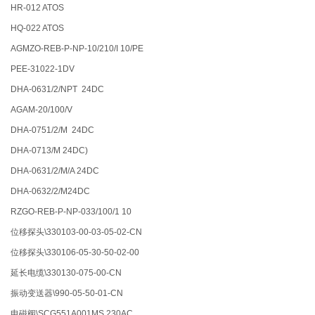
HR-012 ATOS
HQ-022 ATOS
AGMZO-REB-P-NP-10/210/I 10/PE
PEE-31022-1DV
DHA-0631/2/NPT 24DC
AGAM-20/100/V
DHA-0751/2/M 24DC
DHA-0713/M 24DC)
DHA-0631/2/M/A 24DC
DHA-0632/2/M24DC
RZGO-REB-P-NP-033/100/1 10
位移探头\330103-00-03-05-02-CN
位移探头\330106-05-30-50-02-00
延长电缆\330130-075-00-CN
振动变送器\990-05-50-01-CN
电磁阀\SCG551A001MS 230AC