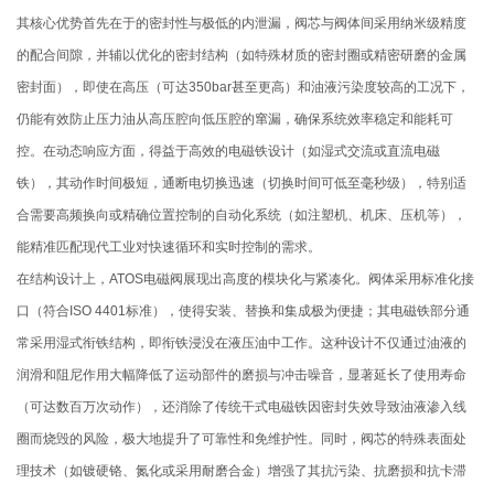
其核心优势首先在于的密封性与极低的内泄漏，阀芯与阀体间采用纳米级精度
的配合间隙，并辅以优化的密封结构（如特殊材质的密封圈或精密研磨的金属
密封面），即使在高压（可达350bar甚至更高）和油液污染度较高的工况下，
仍能有效防止压力油从高压腔向低压腔的窜漏，确保系统效率稳定和能耗可
控。在动态响应方面，得益于高效的电磁铁设计（如湿式交流或直流电磁
铁），其动作时间极短，通断电切换迅速（切换时间可低至毫秒级），特别适
合需要高频换向或精确位置控制的自动化系统（如注塑机、机床、压机等），
能精准匹配现代工业对快速循环和实时控制的需求。
在结构设计上，ATOS电磁阀展现出高度的模块化与紧凑化。阀体采用标准化接
口（符合ISO 4401标准），使得安装、替换和集成极为便捷；其电磁铁部分通
常采用湿式衔铁结构，即衔铁浸没在液压油中工作。这种设计不仅通过油液的
润滑和阻尼作用大幅降低了运动部件的磨损与冲击噪音，显著延长了使用寿命
（可达数百万次动作），还消除了传统干式电磁铁因密封失效导致油液渗入线
圈而烧毁的风险，极大地提升了可靠性和免维护性。同时，阀芯的特殊表面处
理技术（如镀硬铬、氮化或采用耐磨合金）增强了其抗污染、抗磨损和抗卡滞