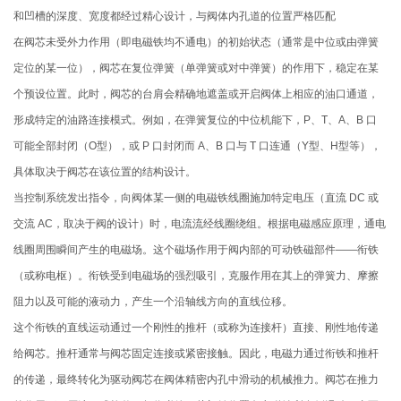
和凹槽的深度、宽度都经过精心设计，与阀体内孔道的位置严格匹配
在阀芯未受外力作用（即电磁铁均不通电）的初始状态（通常是中位或由弹簧
定位的某一位），阀芯在复位弹簧（单弹簧或对中弹簧）的作用下，稳定在某
个预设位置。此时，阀芯的台肩会精确地遮盖或开启阀体上相应的油口通道，
形成特定的油路连接模式。例如，在弹簧复位的中位机能下，P、T、A、B 口
可能全部封闭（O型），或 P 口封闭而 A、B 口与 T 口连通（Y型、H型等），
具体取决于阀芯在该位置的结构设计。
当控制系统发出指令，向阀体某一侧的电磁铁线圈施加特定电压（直流 DC 或
交流 AC，取决于阀的设计）时，电流流经线圈绕组。根据电磁感应原理，通电
线圈周围瞬间产生的电磁场。这个磁场作用于阀内部的可动铁磁部件——衔铁
（或称电枢）。衔铁受到电磁场的强烈吸引，克服作用在其上的弹簧力、摩擦
阻力以及可能的液动力，产生一个沿轴线方向的直线位移。
这个衔铁的直线运动通过一个刚性的推杆（或称为连接杆）直接、刚性地传递
给阀芯。推杆通常与阀芯固定连接或紧密接触。因此，电磁力通过衔铁和推杆
的传递，最终转化为驱动阀芯在阀体精密内孔中滑动的机械推力。阀芯在推力