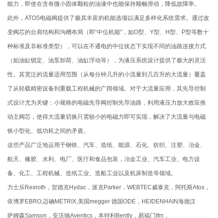
能力，即使在含有微小固体颗粒的油液中也能保持顺畅滑动，降低故障率。
此外，ATOS电磁阀提供了极其丰富的机能选项以满足多样化系统需求。通过改
变阀芯的台肩结构和沟槽布局（即“中位机能"，如O型、Y型、H型、P型等数十
种标准及非标准类型），可以在不通电的中位状态下实现不同的油路连接方式
（如油缸锁定、油泵卸荷、油缸浮动等），为液压系统设计提供了极大的灵活
性。其宽泛的流量适用范围（从每分钟几升的小流量到几百升的大流量）覆盖
了从轻载精密设备到重载工程机械的广阔领域。对于大流量应用，其先导控制
式设计尤为关键：小规格的电磁先导阀控制先导油路，利用液压力放大效应推
动主阀芯，使得大流量切换只需较小的电磁力即可实现，解决了大流量与电磁
铁小型化、低功耗之间的矛盾。
这些产品广泛地运用于钢铁、汽车、造纸、能源、石化、纺织、注塑、冶金、
航天、橡胶、水利、电厂、医疗和食品包装，冶金工业、汽车工业、电力设
备、化工、工程机械、造纸工业、造船工业以及机床制造等领域。
力士乐Rexroth，贺德克Hydac，派克Parker，WEBTEC威泰克，阿托斯Atos，
依博罗EBRO,迈确METRIX,美国megger 德国ODE，HEIDENHAIN海德汉
萨姆森Samson，安沃驰Aventics，本特利Bently，易福门Ifm，