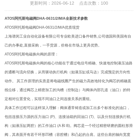
更新时间：2026-06-12 点击次数：100
ATOS阿托斯电磁阀DHA-0631/2/M/A全新技术参数
ATOS阿托斯电磁阀DHA-0631/2/M/A优质现货
上海谱闵工业自动化设备有限公司专业欧美进口备件销售,公司德国和美国有自
己的办事处,直接采购，一手货源，价格在市场上更具优势。
ATOS阿托斯电磁换向阀的原理：
ATOS阿托斯电磁换向阀的核心功能在于通过电信号精确、快速地控制液压油路
的通断与流向切换，从而驱动执行机构（如液压缸或马达）完成预定的方向性
动作。 其工作原理的实质是将电磁线圈产生的磁力高效地转化为阀芯的精确直
线位移，通过阀芯上精密加工的沟槽（控制边）与阀体内部孔道（油口）的特
定相对位置变化，实现不同油口之间连接关系的重组。
具体工作过程可以这样深入理解：阀体通常铸造或加工出多个标准化的油口，
包括连接压力源的压力油口 (P)、连接油箱的回油口 (T)、以及分别连接执行机
构（如液压缸两腔）的工作油口 (A 和 B)。阀芯是一个经过精密研磨的圆柱形滑
阀，其表面开有若干环形凹槽（容腔槽）和凸起的台肩。这些台肩的轴向宽度