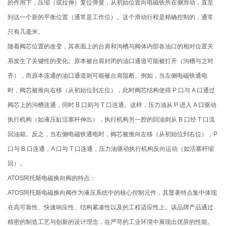
的作用下，压缩（或拉伸）复位弹簧，从初始位置向电磁铁所在侧滑动，直至
到达一个新的平衡位置（通常是工作位）。这个滑动行程是精确控制的，通常
只有几毫米。
随着阀芯位置的改变，其表面上的台肩和沟槽与阀体内部各油口的相对位置关
系发生了关键性的变化。原本被台肩封闭的油口通道可能被打开（沟槽与之对
齐），而原本连通的油口通道则可能被台肩阻断。例如，当左侧电磁铁通电
时，阀芯被推向右移（从初始位到左位），此时阀芯结构使得 P 口与 A 口通过
阀芯上的沟槽连通，同时 B 口则与 T 口连通。这样，压力油从 P 进入 A 口驱动
执行机构（如液压缸活塞杆伸出），执行机构另一腔的回油则从 B 口经 T 口流
回油箱。反之，当右侧电磁铁通电时，阀芯被推向左移（从初始位到右位），P
口与 B 口连通，A 口与 T 口连通，压力油驱动执行机构反向运动（如活塞杆缩
回）。
ATOS阿托斯电磁换向阀的特点：
ATOS阿托斯电磁换向阀作为液压系统中的核心控制元件，其显著特点集中体现
在高可靠性、快速响应性、结构紧凑性以及的工程适应性上。该品牌产品通过
精密的制造工艺与创新的设计理念，在严苛的工业环境中展现出优异的性能。