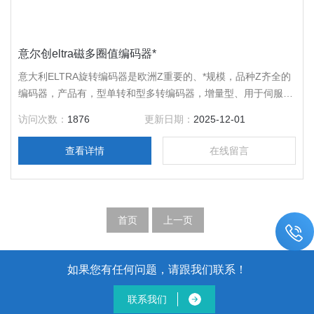
意尔创eltra磁多圈值编码器*
意大利ELTRA旋转编码器是欧洲Z重要的、*规模，品种Z齐全的
编码器，产品有，型单转和型多转编码器，增量型、用于伺服电
机的带有换向用相信号的编码器、用于齿条的编码器、公制测量
访问次数：
1876
更新日期：
2025-12-01
轮、线驱动编码器、电子手轮、本安防爆型编码器、带增量输出
的型单转编码器、用于转塔刀具转换的型编码器和带有工业现场
查看详情
在线留言
总线接口的型编码器。
首页
上一页
如果您有任何问题，请跟我们联系！
联系我们