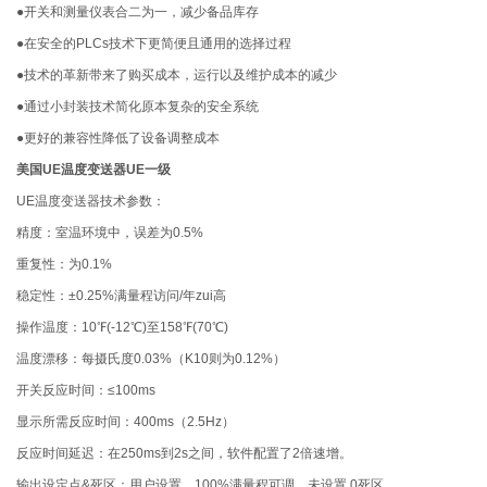
●开关和测量仪表合二为一，减少备品库存
●在安全的PLCs技术下更简便且通用的选择过程
●技术的革新带来了购买成本，运行以及维护成本的减少
●通过小封装技术简化原本复杂的安全系统
●更好的兼容性降低了设备调整成本
美国UE温度变送器UE一级
UE温度变送器技术参数：
精度：室温环境中，误差为0.5%
重复性：为0.1%
稳定性：±0.25%满量程访问/年zui高
操作温度：10℉(-12℃)至158℉(70℃)
温度漂移：每摄氏度0.03%（K10则为0.12%）
开关反应时间：≤100ms
显示所需反应时间：400ms（2.5Hz）
反应时间延迟：在250ms到2s之间，软件配置了2倍速增。
输出设定点&死区：用户设置，100%满量程可调，未设置 0死区