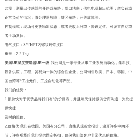
监测：测量出传感器的开路或短路；端口堵塞；供电电源超出范围；超负荷或
正常负荷的情况；微处理器故障；键区短路；开关故障等。
控制模式：现场可更改输出状态，或者更改上升或下降设定值。可设置自动或
者手动复位。
电气接口：3/4"NPT内螺纹铸铝接口
重量：2-2.7kg
美国UE温度变送器UE一级
我公司是一家专业从事工业系统自动化，集科技、
设备供应，工程、贸易为一体的综合性企业，公司销售欧美、日本、韩国、中
国台湾等*工控元件、工控自动化等产品。
我们的优势：
1.报价快对于优势品牌我们有*的价目表，并且每天保持跟供货商沟通，为您提
供快捷
及时的报价。
2.价格优 我们在德国、美国有分公司，直接从现货拿报价，避开许多中间环
节，许多现货给我们提供固定折扣，确保我们给客户非常优惠的价格。