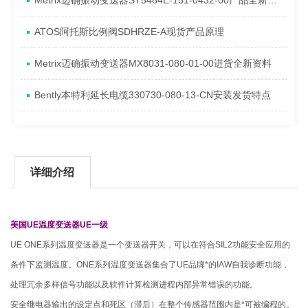
Metrix迈确振动变送器ST5484E-151-0432-00产品全新介绍
ATOS阿托斯比例阀SDHRZE-A现货产品原理
Metrix迈确振动变送器MX8031-080-01-00进货全新资料
Bently本特利延长电缆330730-080-13-CN安装发货特点
详细介绍
美国UE温度变送器UE一级
UE ONE系列温度变送器是一个变送器开关，可以在符合SIL2功能安全应用的
条件下监测温度。ONE系列温度变送器集合了UE品牌*的IAW自我诊断功能，
处理冗余多样信号功能以及软件计算检测进程内部异常错误的功能。
安全继电器输出的设定点和死区（滞后）在整个传感器范围内是*可被编程的。