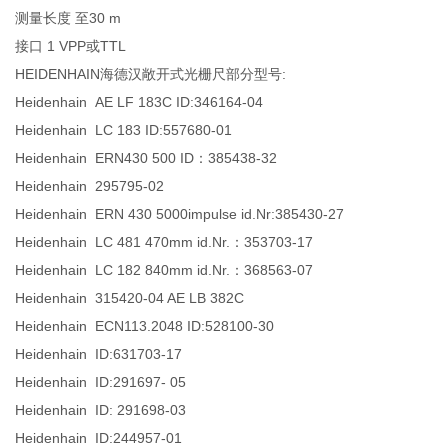
测量长度 至30 m
接口 1 VPP或TTL
HEIDENHAIN海德汉敞开式光栅尺部分型号:
Heidenhain AE LF 183C ID:346164-04
Heidenhain LC 183 ID:557680-01
Heidenhain ERN430 500 ID：385438-32
Heidenhain 295795-02
Heidenhain ERN 430 5000impulse id.Nr:385430-27
Heidenhain LC 481 470mm id.Nr.：353703-17
Heidenhain LC 182 840mm id.Nr.：368563-07
Heidenhain 315420-04 AE LB 382C
Heidenhain ECN113.2048 ID:528100-30
Heidenhain ID:631703-17
Heidenhain ID:291697- 05
Heidenhain ID: 291698-03
Heidenhain ID:244957-01