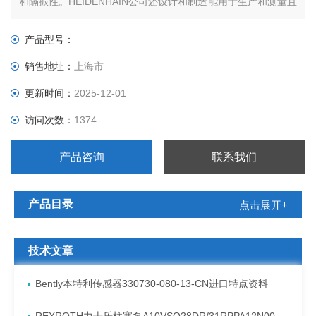
和隔振性。HEIDENHAIN公司还设计和制造能用于生产和测量直
线和圆周分度盘并能够复制刻度模版的机器，而具有这种高精确
度的机器在一般的商店里是找不到的。
产品型号：
销售地址：
上海市
更新时间：
2025-12-01
访问次数：
1374
产品咨询
联系我们
产品目录
点击展开+
技术文章
Bently本特利传感器330730-080-13-CN进口特点资料