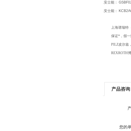
.安士能： GSBF02
.安士能： KCB2A0
上海谱瑞特
保证*，假一
PILZ皮尔兹
REXROTH
产品咨询
您的