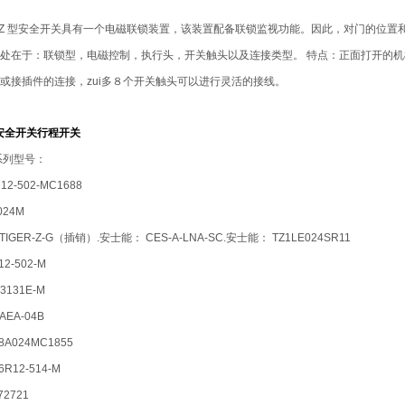
TZ 型安全开关具有一个电磁联锁装置，该装置配备联锁监视功能。因此，对门的位置和
处在于：联锁型，电磁控制，执行头，开关触头以及连接类型。 特点：正面打开的机
或接插件的连接，zui多８个开关触头可以进行灵活的接线。
-安全开关行程开关
系列型号：
2-502-MC1688
024M
TIGER-Z-G（插销）.安士能： CES-A-LNA-SC.安士能： TZ1LE024SR11
2-502-M
3131E-M
AEA-04B
8A024MC1855
R12-514-M
2721