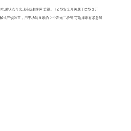
电磁状态可实现高级控制和监视。 TZ 型安全开关属于类型２开
械式开锁装置，用于功能显示的２个发光二极管,可选择带有紧急释