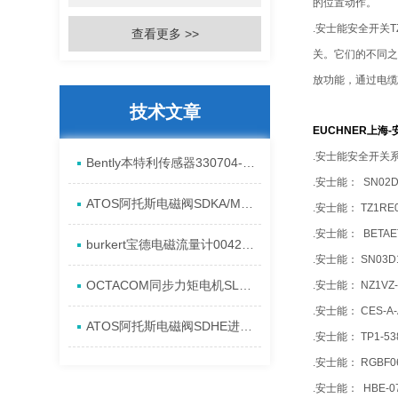
的位置动作。
.安士能安全开关
查看更多 >>
关。它们的不同之
放功能，通过电缆
技术文章
EUCHNER上海
.安士能安全开关
Bently本特利传感器330704-00-08-10-11-CN进口现货资料
.安士能： SN02D1
ATOS阿托斯电磁阀SDKA/MA一手原厂特点
.安士能： TZ1RE
.安士能： BETAE
burkert宝德电磁流量计00423984全系列进口发货
.安士能： SN03D1
OCTACOM同步力矩电机SLM-080-162发货现货特点
.安士能： NZ1VZ-
.安士能： CES-A-
ATOS阿托斯电磁阀SDHE进口安装特点
.安士能： TP1-53
.安士能： RGBF06
.安士能： HBE-07