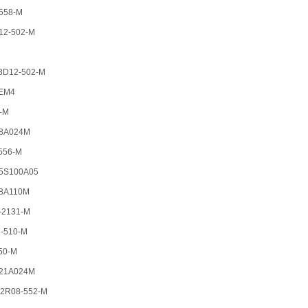
558-M
2-502-M
D12-502-M
EM4
-M
8A024M
56-M
S100A05
8A110M
2131-M
510-M
50-M
21A024M
R08-552-M