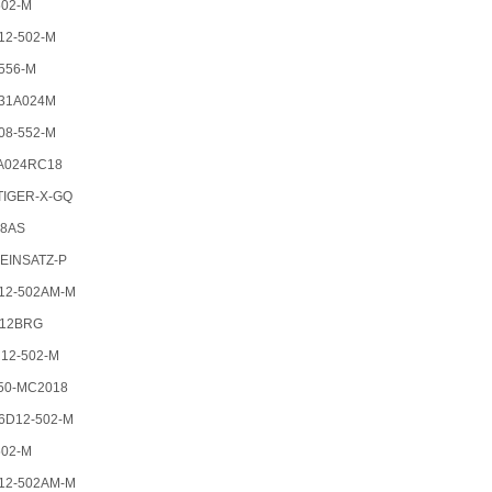
02-M
2-502-M
556-M
31A024M
8-552-M
A024RC18
IGER-X-GQ
8AS
INSATZ-P
2-502AM-M
12BRG
2-502-M
0-MC2018
D12-502-M
02-M
2-502AM-M