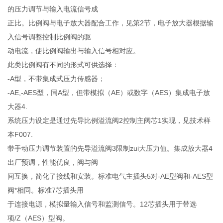
的压力调节与输入电流信号成
正比。比例阀与电子放大器配合工作，见第2节，电子放大器根据输
入信号调整控制比例阀的驱
动电流，使比例阀输出与输入信号相对应。
此类比例阀有不同的形式可供选择：
-A型，不带集成式压力传感器；
-AE,-AES型，同A型，但带模拟（AE）或数字（AES）集成电子放
大器4.
系统压力设定是通过先导比例溢流阀2控制主阀芯1实现，见技术样
本F007.
带手动压力调节装置的先导溢流阀3限制zui大压力值。集成放大器4
出厂预调，性能优良，阀与阀
间互换，简化了接线和安装。标准电气主插头5对-AE型阀和-AES型
阀*相同。标准7芯插头用
于连接电源，模拟量输入信号和监测信号。12芯插头用于带选
项/Z（AES）型阀。