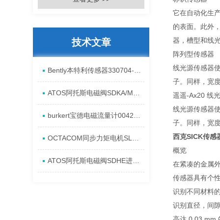
它在自动化生
的表面。此外，
器，槽型和线
技术文章
阵列型传感器
线光源传感器
Bently本特利传感器330704-00-08-10-11-CN进口现货资料
子。同样，宽
ATOS阿托斯电磁阀SDKA/MA一手原厂特点
遥遥-Ax20 
线光源传感器
burkert宝德电磁流量计00423984全系列进口发货
子。同样，宽
西克SICK传感
OCTACOM同步力矩电机SLM-080-162发货现货特点
概览
ATOS阿托斯电磁阀SDHE进口安装特点
在紧凑的金属
传感器具有个
识别不同材料
识别直径，间
高达 0.03 m