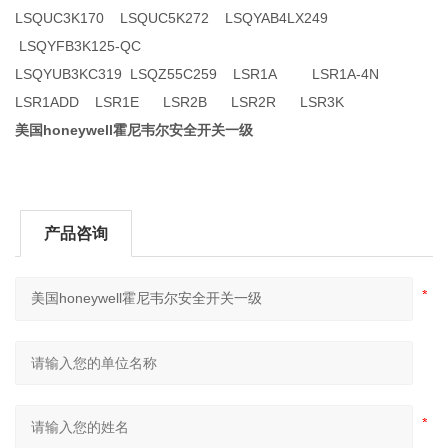
LSQUC3K170 LSQUC5K272 LSQYAB4LX249
LSQYFB3K125-QC
LSQYUB3KC319 LSQZ55C259 LSR1A LSR1A-4N
LSR1ADD LSR1E LSR2B LSR2R LSR3K
美国honeywell霍尼韦尔安全开关一级
产品咨询