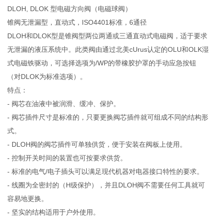
DLOH, DLOK 型电磁方向阀（电磁球阀）
锥阀无泄漏型，直动式，ISO4401标准，6通径
DLOH和DLOK型是锥阀型两位两通或三通直动式电磁阀，适于要求
无泄漏的液压系统中。此类阀由通过北美cUrus认定的OLU和OLK湿
式电磁铁驱动，可选择选项为/WP的带橡胶护罩的手动应急按钮
（对DLOK为标准选项）。
特点：
- 阀芯在油液中被润滑、缓冲、保护。
- 阀芯插件尺寸是标准的，只要更换阀芯插件就可组成不同的结构形
式。
- DLOH阀的阀芯插件可单独供货，便于安装在阀板上使用。
- 控制开关时间的装置也可按要求供货。
- 标准的电气/电子插头可以满足现代机器对电器接口特性的要求。
- 线圈为全密封的（H级保护），并且DLOH阀不需要任何工具就可
容易地更换。
- 坚实的结构适用于户外使用。