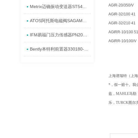
AGIR-20/350/V
Metrix迈确振动变送器ST5484E-151-182-00全新到货原厂
AGIR-32/100 41
ATOS阿托斯电磁阀SAGAM安装全系列特点
AGIR-32/210 41
AGIRR-10/100 5
IFM易福门压力传感器PN2093系列全新资料
AGIRR-10/100/V
Bently本特利前置器330180-50-CN安装全新特点
上海谱瑞特（上海
*，假一赔十。我公
兹，MAHLE马勒，
乐，TURCK图尔