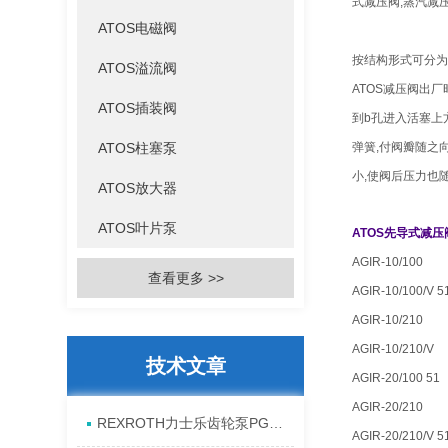
式减压阀,蒸汽减
ATOS电磁阀
按结构形式可分为
ATOS溢流阀
ATOS减压阀出
ATOS插装阀
到b孔进入活塞上
ATOS柱塞泵
弹簧,付阀瓣随之
小,使阀后压力也
ATOS放大器
ATOS叶片泵
ATOS先导式减
AGIR-10/100
查看更多 >>
AGIR-10/100/V 5
AGIR-10/210
AGIR-10/210/V
技术文章
AGIR-20/100 51
AGIR-20/210
REXROTH力士乐齿轮泵PGH4-21/025RE11VU2全系列发货原理
AGIR-20/210/V 5