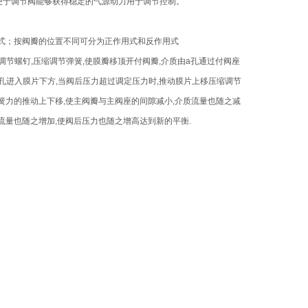
便于调节阀能够获得稳定的气源动力用于调节控制。
式；按阀瓣的位置不同可分为正作用式和反作用式
调节螺钉,压缩调节弹簧,使膜瓣移顶开付阀瓣,介质由a孔通过付阀座
c孔进入膜片下方,当阀后压力超过调定压力时,推动膜片上移压缩调节
簧力的推动上下移,使主阀瓣与主阀座的间隙减小,介质流量也随之减
流量也随之增加,使阀后压力也随之增高达到新的平衡.