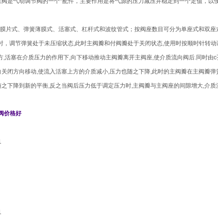
压阀是气动调节阀的一个*配件，主要作用是将气源的压力减压并稳定到一个定值，以
膜片式、弹簧薄膜式、活塞式、杠杆式和波纹管式；按阀座数目可分为单座式和双座
厂时，调节弹簧处于未压缩状态,此时主阀瓣和付阀瓣处于关闭状态,使用时按顺时针转动
方,活塞在介质压力的作用下,向下移动推动主阀瓣离开主阀座,使介质流向阀后.同时由
向关闭方向移动,使流入活塞上方的介质减小,压力也随之下降,此时的主阀瓣在主阀瓣弹
随之下降到新的平衡,反之当阀后压力低于调定压力时,主阀瓣与主阀座的间隙增大,介质
压阀价格好
1
1