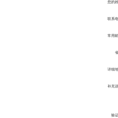
您的
联系
常用
详细
补充
验