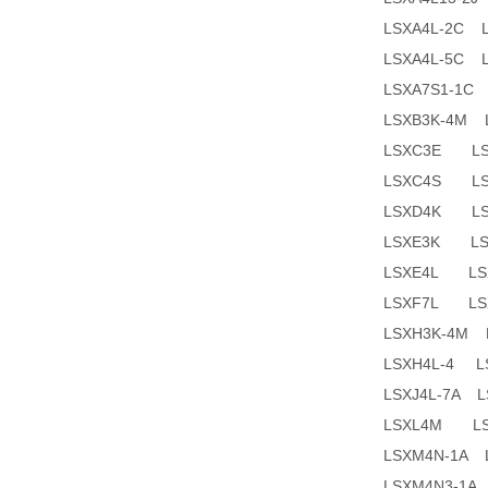
LSXA4L-2C 
LSXA4L-5C
LSXA7S1-1C
LSXB3K-4M
LSXC3E L
LSXC4S L
LSXD4K L
LSXE3K L
LSXE4L L
LSXF7L L
LSXH3K-4M
LSXH4L-4 L
LSXJ4L-7A 
LSXL4M L
LSXM4N-1A 
LSXM4N3-1