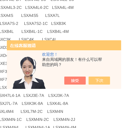
LSXA4L3-2C LSXA4L4-2C LSXA4L-4M
 LSXA4S LSXA4S5 LSXA7L
 LSXA7S-2 LSXA7S2-1C LSXB3K
 LSXB4L LSXB4L-1C LSXB4L-4M
SXC3K LSXC4K LSXC4L
SXD3E LSXD3K LSXD3K6
欢迎您！
SXD4L LSXD4L6 LSXD7L
来自局域网的朋友！有什么可以帮
SXE3K3 LSXE3K4 LSXE4K
助您的吗？
SXF3K LSXF3K5 LSXF4L
SXF7L5 LSXH3K LSXH3K-2C
 LSXH4K LSXH4K4 LSXH4L
SXH7L4-1A LSXJ3E-7A LSXJ3K-7A
LSXJ7L-7A LSXK3K-8A LSXK4L-8A
SXL4M4 LSXL7M-2C LSXM4N
LSXM4N-1C LSXM4N-2C LSXM4N-2J
A LSXM4N4 LSXM4N4-1A LSXM4N-4M