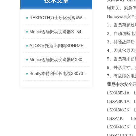
技术文章
绳开关、紧急
Honeywell
REXROTH力士乐比例阀4WREE10E75-2X/G24K31/A1V原厂发货资料
1、当负荷超过
Metrix迈确振动变送器ST5484E-151-0432-00产品全新介绍
2、自动切断
3、排除故障
ATOS阿托斯比例阀SDHRZE-A现货产品原理
4、因其它原因
5、当负荷未
Metrix迈确振动变送器MX8031-080-01-00进货全新资料
6、外形尺寸、
Bently本特利延长电缆330730-080-13-CN安装发货特点
7、有故障的电
霍尼韦尔安全开关
LSXA3E-1A 
LSXA3K-1A 
LSXA3K-2K
LSXA4K LS
LSXA4K-2K
LSXA4L13-2