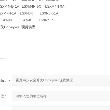
SXM4N5-1A LSXM4N-5C LSXM4N-9A
XM7N-1A LSXN3K LSXN3K-1A
 LSXN4K LSXN4L LSXN4L4
Honeywell现货供应
产品：
单位：