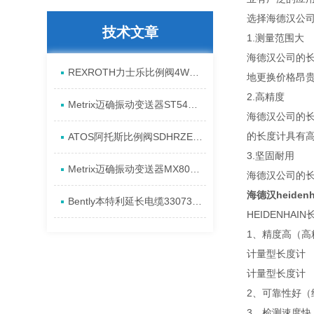
选择海德汉公司
技术文章
1.测量范围大
海德汉公司的长
REXROTH力士乐比例阀4WREE10E75-2X/G24K31/A1V原厂发货资料
地更换价格昂
2.高精度
Metrix迈确振动变送器ST5484E-151-0432-00产品全新介绍
海德汉公司的长
的长度计具有
ATOS阿托斯比例阀SDHRZE-A现货产品原理
3.坚固耐用
Metrix迈确振动变送器MX8031-080-01-00进货全新资料
海德汉公司的
海德汉heiden
Bently本特利延长电缆330730-080-13-CN安装发货特点
HEIDENHAI
1、精度高（高
计量型长度计
计量型长度计
2、可靠性好（
3、检测速度快