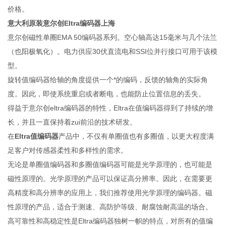
价格。
意大利原装意尔创Eltra编码器上海
意尔创磁性单圈EMA 50编码器系列。空心轴高达15毫米与几个法兰
（也阳极氧化）。电力供应30伏直流电和SSI位并行接口可用于该模
型。
旋转值编码器给轴的角度提供一个*的编码，反馈的轴角的实际角
度。因此，即使系统重启或者断电，也能防止位置信息的丢失。
得益于意尔创eltra编码器的特性，Eltra在值编码器得到了持续的增
长，并且一直保持着zui前沿的技术研发。
在
Eltra值编码器
产品中，不仅有单圈值也有多圈值，以更大程度满
足客户对传感器柔性和多样性的需求。
无论是单圈值编码器和多圈值编码器可能是光学原理的，也可能是
磁性原理的。光学原理的产品可以保证高分辨率。因此，在需要更
高精度和高分辨率的应用上，我们推荐使用光学原理的编码器。磁
性原理的产品，适合于测速、高防护等级、耐腐蚀耐高温的场合。
高可靠性和高稳定性是Eltra编码器独树一帜的特点，对所有的值编