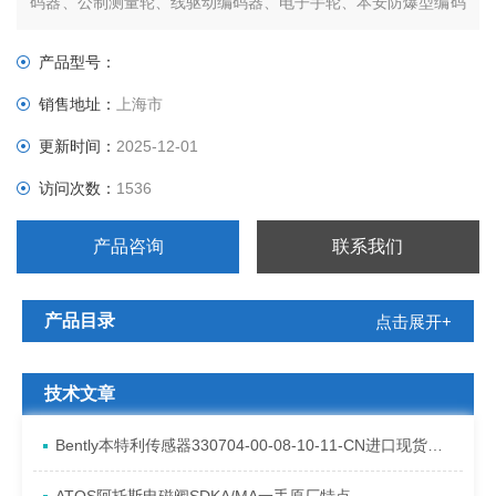
码器、公制测量轮、线驱动编码器、电子手轮、本安防爆型编码
器、带增量输出的型单转编码器、用于转塔刀具转换的型编码器
和带有工业现场总线接口的型编码器。
产品型号：
销售地址：
上海市
更新时间：
2025-12-01
访问次数：
1536
产品咨询
联系我们
产品目录
点击展开+
技术文章
Bently本特利传感器330704-00-08-10-11-CN进口现货资料