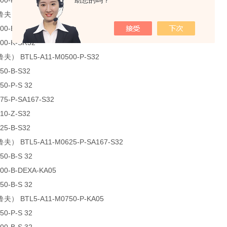
00-P-S 32
助您的吗？
） BTL5-A11-M0450-P-S 32
00-B-KA05
00-K-SR32
夫） BTL5-A11-M0500-P-S32
50-B-S32
50-P-S 32
75-P-SA167-S32
10-Z-S32
25-B-S32
） BTL5-A11-M0625-P-SA167-S32
50-B-S 32
00-B-DEXA-KA05
50-B-S 32
夫） BTL5-A11-M0750-P-KA05
50-P-S 32