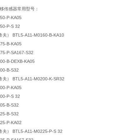
鲁夫位移传感器常用型号：
50-P-KA05
50-P-S 32
夫） BTL5-A11-M0160-B-KA10
75-B-KA05
75-P-SA167-S32
00-B-DEXB-KA05
00-B-S32
夫） BTL5-A11-M0200-K-SR32
00-P-KA05
00-P-S 32
05-B-S32
25-B-S32
25-P-KA02
） BTL5-A11-M0225-P-S 32