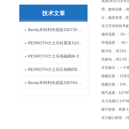
美国UE压力开关
用，旋转设备，动
技术文章
台，输送管道，泵
压力开关的技术参
Bently本特利传感器330730-080-13-CN进口特点资料
储存温度 ：-54～
REXROTH力士乐柱塞泵A10VSO28DR/31RPPA12N00产品资料简介
环境温度 ： -40
耐冲击 ：经15G
REXROTH力士乐电磁阀M-3SED6CK1X/350CG24N9K4进口现货介绍
抗振动 ：经2.5
开关输出 ：一个单
REXROTH力士乐比例阀DBEM10-7X/350YG24K4M代理资料
电额定值 ：15安培.
Bently本特利传感器330704-00-08-10-11-CN原厂资料介绍
电额定值 ：15A，12
电气连接：1/2"NPT
压力连接口:1/4"N
膜片材质：焊接 3
压力接口材质：31