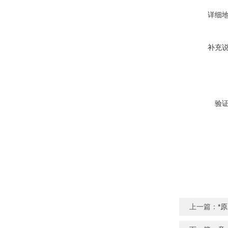
详细
补充
验
上一篇：
*原