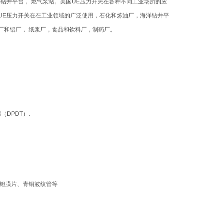
钻井平台， 燃气泵站。美国UE压力开关在各种不同工业场所的应
UE压力开关在在工业领域的广泛使用，石化和炼油厂，海洋钻井平
厂和铝厂， 纸浆厂，食品和饮料厂，制药厂。
DPDT）.
片、钽膜片、青铜波纹管等