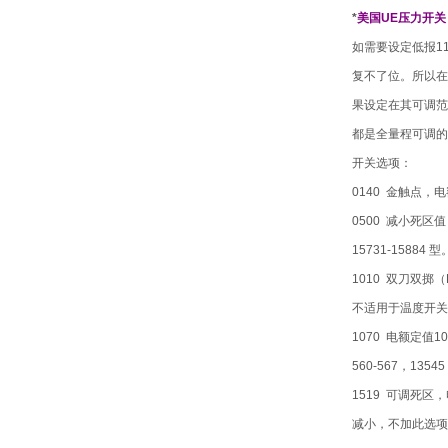
*
美国UE压力开
如需要设定低报1
复不了位。所以在
果设定在其可调范
都是全量程可调的
开关选项：
0140 金触点，电额
0500 减小死区值，
15731-15884 型
1010 双刀双掷（
不适用于温度开关及 H1
1070 电额定值1
560-567，1354
1519 可调死区，
减小，不加此选项。不适