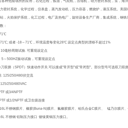
在各种危险场所的应用，石化过程，炼油，气轮机，压缩机，动力密封系统，泵，海洋
力密封系统，化学过程，仪表盘，蒸汽发动机，压力容器，燃烧炉，液压系统。美国
站，火焰保护系统，化工过程，电厂及热电厂，旋转设备生产厂商，集成系统，钢铁
数：
71℃
～71℃; 或者 -18～71℃，环境温度每变化28℃.设定点典型的漂移不超过1%
，10毫秒周期试验. 可重现设定点
G，5～500HZ振动试验，可重现设定点
刀双掷（SPDT）快速动作开关.可以接成"常开型"或"常闭型"。部分型号可选双刀双掷（
 125/250/480伏交流
5/250/480VAC
F 或3/4NPTF
PTF 或1/2NPTF 或卫生级连接
16L不锈钢膜片、橡胶(Buna-N)膜片、氟橡胶膜片、哈氏合金C膜片、 锰乃尔膜
6L 不锈钢 铝制压力接口 镀镍黄铜压力接口。