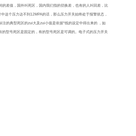
间的差值，国外叫死区，国内我们指的切换差，也有的人叫回差，比
设计中这个压力达不到12MPA的话，那么压力开关始终处于报警状态，
典型死区的zui大及zui小值是依据*线的设定中得出来的 ，如
另外有的型号死区是固定的，有的型号死区是可调的。电子式的压力开关