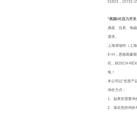
51623，15731-1
*美国UE压力开关
感器、仪表、电磁
需求。
上海谱瑞特（上海）
E+H，恩格斯豪斯，
托，BOSCH-R
电！
本公司以“优质产
询价方式：
1、如果您需要询
2、请在您的询价