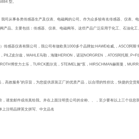
5884 型。
我司从事各类传感器生产及仪表、电磁阀的公司。作为众多较有名传感器、仪表、电
阀产品。主要包括：传感器、仪表、电磁阀等。这些产品广泛应用于化工、石油化工
传感器仪表有限公司，我公司有做欧美1000多个品牌如:HAWE哈威,，ASCO阿斯卡，
PILZ皮尔兹，MAHLE马勒，海隆HERION，诺冠NORGREN ，ATOS阿托斯, P+F
EXROTH博世力士乐，TURCK图尔克，STEIMEL施*泵，HIRSCHMAN赫斯曼，MU
品，高效服务”的宗旨，为您提供原装正厂的优质产品，以合理的性价比，快捷的交货
价，请发邮件或传真给我。并在上面注明贵公司的全称、、，至少要有以上三个信息
单上注明品牌英文拼写、中文品名