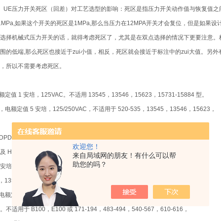
关
UE压力开关死区（回差）对工艺选型的影响：死区是指压力开关动作值与恢复值之
1MPa,如果这个开关的死区是1MPa,那么当压力在12MPA开关才会复位，但是如果
选择机械式压力开关的话，就得考虑死区了，尤其是在双点选择的情况下更要注意。标注的
围的低端,那么死区也接近于zui小值，相反，死区就会接近于标注中的zui大值。
，所以不需要考虑死区。
定值 1 安培，125VAC。不适用 13545，13546，15623，15731-15884 型。
电额定值 5 安培，125/250VAC，不适用于 520-535，13545，13546，15623，
。
DPDT）开关，电额定值 10 安培，125/250VAC，死区和zui小设定点将增大；
欢迎您！
00K 型或 171-194，483-567 和 680，15623，15731-15884 型。
来自局域网的朋友！有什么可以帮
助您的吗？
0安培，125伏直流；死区和zui小设定点将增大；不适用于171-194，483-535，
5，13546，15623，15731-15884 型。
电额定值 15 安培，125/250/480VAC，调节轮仅能增大死区的值，如需要
用于 B100，E100 或 171-194，483-494，540-567，610-616，