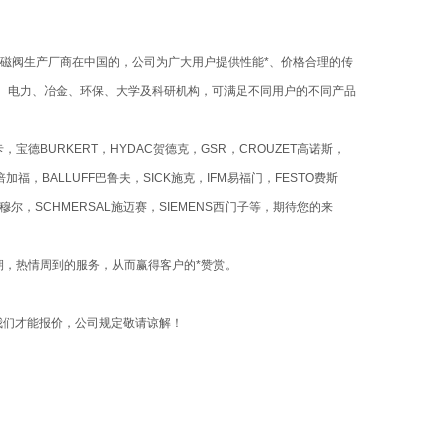
磁阀生产厂商在中国的，公司为广大用户提供性能*、价格合理的传
、电力、冶金、环保、大学及科研机构，可满足不同用户的不同产品
宝德BURKERT，HYDAC贺德克，GSR，CROUZET高诺斯，
倍加福，BALLUFF巴鲁夫，SICK施克，IFM易福门，FESTO费斯
RR穆尔，SCHMERSAL施迈赛，SIEMENS西门子等，期待您的来
期，热情周到的服务，从而赢得客户的*赞赏。
我们才能报价，公司规定敬请谅解！