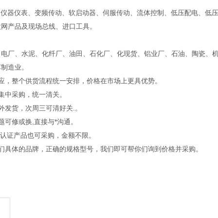
、仪器仪表、变频传动、软启动器、伺服传动、流体控制、低压配电、低压
太网产品及现场总线、进口工具。
：
、电厂、水泥、化纤厂、油田、石化厂、化现货、铝业厂、石油、陶瓷、
车制造业。
供应，整个供货流程统一安排，价格在市场上更具优势。
集中采购，统一清关。
外发货，次周三可清好关.。
题可修或换,直接与*沟通。
C认证产品也可采购，金额不限。
我们具体的品牌，正确的规格型号，我们即可帮你们询到价格并采购。