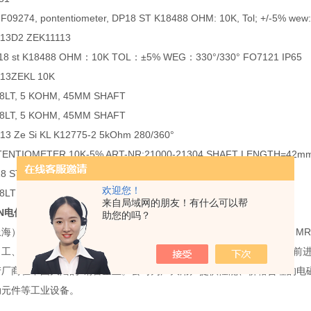
09274, pontentiometer, DP18 ST K18488 OHM: 10K, Tol; +/-5% wew:
13D2 ZEK11113
18 st K18488 OHM：10K TOL：±5% WEG：330°/330° FO7121 IP65
13ZEKL 10K
8LT, 5 KOHM, 45MM SHAFT
8LT, 5 KOHM, 45MM SHAFT
3 Ze Si KL K12775-2 5kOhm 280/360°
ENTIOMETER 10K-5% ART-NR:21000-21304 SHAFT LENGTH=42m
 STFF 2*60° 10K
欢迎您！
8LT 5 KOHM 45MM SHAFT/22011(22010)
来自局域网的朋友！有什么可以帮
NN电位器*出售
助您的吗？
海）传感器仪表有限公司自成立以来，就一直致力于世界工业设备和 M
、工、贸为一体的企业，推动我国工业自动化产业不断进步一直是我们前进
产厂商在中国大陆的*销售企业。公司为广大用户提供性能、价格合理的电
动元件等工业设备。
：