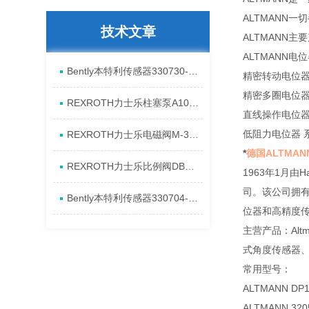
ALTMANN
技术文章
ALTMANN
ALTMANN电
Bently本特利传感器330730-080-13-CN进口特点资料
精密转动电位器系列:
精密多圈电位器 系列
REXROTH力士乐柱塞泵A10VSO28DR/31RPPA12N00产品资料简介
直线操作电位器 系列
低阻力电位器 系列
REXROTH力士乐电磁阀M-3SED6CK1X/350CG24N9K4进口现货介绍
*
德国ALTMA
REXROTH力士乐比例阀DBEM10-7X/350YG24K4M代理资料
1963年1月由
司。该公司拥
Bently本特利传感器330704-00-08-10-11-CN原厂资料介绍
位器和高精度
主营产品：Alt
式角度传感器、A
常用型号：
ALTMANN DP18
ALTMANN 320