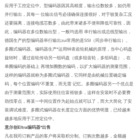
应用于工控定位中。型编码器因其高精度，输出位数较多，如仍用
并行输出，其每一 位输出信号必须确保连接很好，对于较复杂工况
还要隔离，连接电缆芯数多，由此带来诸多不便和降低可靠性，因
此，编码器在多位数输出型，一般均选用 串行输出或总线型输出，
德国生产的型编码器串行输出zui常用的是SSI（同步串行输出）。
多圈式编码器。编码器生产*运用钟表齿轮机械的原理，当中心码盘
旋转时，通过齿轮传动另一组码盘（或多组齿轮，多组码盘），在
单圈编码的基础上 再增加圈数的编码，以扩大编码器的测量范围，
这样的编码器就称为多圈式编码器，它同样是由机械位置确定编
码，每个位置编码*不重复，而无需 记忆。多圈编码器另一个优点是
由于测量范围大，实际使用往往富裕较多，这样在安装时不必要费
劲找零点，将某一中间位置作为起始点就可以了，而大大简化 了安
装调试难度。多圈式编码器在长度定位方面的优势明显，已经越来
越多地应用于工控定位中。
意尔创Eltra编码器*出售
凡在我司订购产品的客户将采取积分制。订购次数越多，金额越