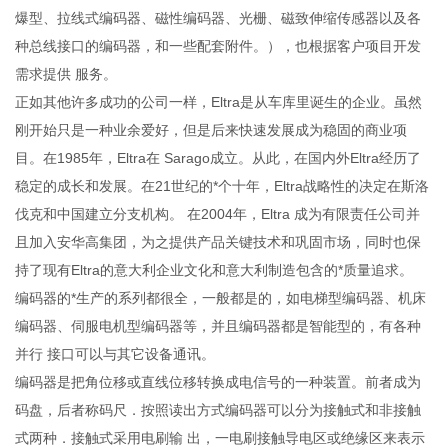
爆型、拉线式编码器、磁性编码器、光栅、磁致伸缩传感器以及各
种总线接口的编码器，和一些配套附件。），也根据客户项目开发
需求提供 服务。
正如其他许多成功的公司一样，Eltra是从车库里诞生的企业。虽然
刚开始只是一种业余爱好，但是后来快速发展成为稳固的商业项
目。在1985年，Eltra在 Sarago成立。从此，在国内外Eltra经历了
稳定的成长和发展。在21世纪的*个十年，Eltra战略性的决定在斯洛
伐克和中国建立分支机构。 在2004年，Eltra 成为有限责任公司并
且加入安华高集团，为之提供产品关键技术和巩固市场，同时也保
持了现有Eltra的意大利企业文化和意大利制造包含的*质量追求。
编码器的*生产的系列都很全，一般都是的，如电梯型编码器、机床
编码器、伺服电机型编码器等，并且编码器都是智能型的，有各种
并行 接口可以与其它设备通讯。
编码器是把角位移或直线位移转换成电信号的一种装置。前者成为
码盘，后者称码尺．按照读出方式编码器可以分为接触式和非接触
式两种．接触式采用电刷输 出，一电刷接触导电区或绝缘区来表示