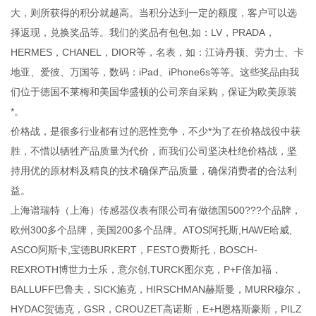
大，则所获得的积分就越高。当积分达到一定的额度，客户可以选
择返现，兑换奖品等。我们的奖品有包包,如：LV，PRADA，
HERMES，CHANEL，DIOR等，名表，如：江诗丹顿、劳力士、卡
地亚、爱彼、万国等，数码：iPad、iPhone6s等等。这些奖品由我
们位于德国不莱梅和美国华盛顿的公司亲自采购，保证为欧美原装
*。
价格战，是很多行业都有过的恶性竞争，不少*为了在价格战役中获
胜，不惜以牺牲产品质量为代价，而我们公司坚决杜绝价格战，坚
持用优的原材料及精良的技术确保产品质量，确保消费者的合法利
益。
上海谱瑞特（上海）传感器仪表有限公司有做德国500???个品牌，
欧州300多个品牌，美国200多个品牌。ATOS阿托斯,HAWE哈威,
ASCO阿斯卡,宝德BURKERT，FESTO费斯托，BOSCH-
REXROTH博世力士乐，意尔创,TURCK图尔克，P+F倍加福，
BALLUFF巴鲁夫，SICK施克，HIRSCHMAN赫斯曼，MURR穆尔，
HYDAC贺德克，GSR，CROUZET高诺斯，E+H恩格斯豪斯，PILZ