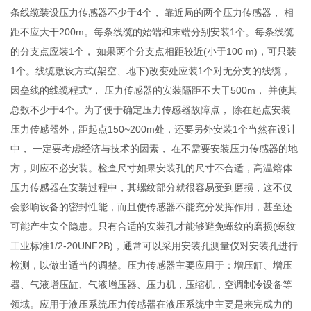
条线缆装设压力传感器不少于4个， 靠近局的两个压力传感器， 相
距不应大干200m。每条线缆的始端和末端分别安装1个。每条线缆
的分支点应装1个， 如果两个分支点相距较近(小于100 m)，可只装
1个。线缆敷设方式(架空、地下)改变处应装1个对无分支的线缆，
因垒线的线缆程式*， 压力传感器的安装隔距不大干500m， 并使其
总数不少于4个。为了便于确定压力传感器故障点， 除在起点安装
压力传感器外，距起点150~200m处，还要另外安装1个当然在设计
中， 一定要考虑经济与技术的因素， 在不需要安装压力传感器的地
方，则应不必安装。检查尺寸如果安装孔的尺寸不合适，高温熔体
压力传感器在安装过程中，其螺纹部分就很容易受到磨损，这不仅
会影响设备的密封性能，而且使传感器不能充分发挥作用，甚至还
可能产生安全隐患。只有合适的安装孔才能够避免螺纹的磨损(螺纹
工业标准1/2-20UNF2B)，通常可以采用安装孔测量仪对安装孔进行
检测，以做出适当的调整。压力传感器主要应用于：增压缸、增压
器、气液增压缸、气液增压器、压力机，压缩机，空调制冷设备等
领域。应用于液压系统压力传感器在液压系统中主要是来完成力的