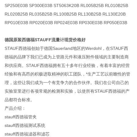
SP250E03B SP300E03B ST5063K20B RL005B25B RL010B25B
RL020B25B RL035B25B RL100B25B RL130B25B RL130E20B
RP010E03B RP020E03B RP024E03B RP030E03B RP050E03B
德国原装西德福STAUFF流量计现货价格好
STAUF西德福创始于德国Sauerland地区的Werdohl，在STAUF西
德福的品牌下我们已成为上管路元件和液压附件领域的主要制造商
和供应商。STAUF西德福拥有五十多年行业经验，有着丰富的经营
经验和有高昂的积极进取精神的职工团队，*生产工艺以前瞻性的管
理，这些让我们成为一个有竞争力的合作伙伴。我们在公司自己的
实验室里进行各项常规的检测和实验，以使所有STAUF西德福的产
品都符合标准。
产品介绍：
stauff西德福管夹
stauff西德福测试系统
stauff西德福滤器和滤芯