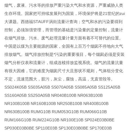
烟气，废液、污水等的排放严重污染大气和水资源，严重威胁人类
生存环境。国家把可持续发展列为国策，环境保护将是21世纪的zui
大课题。西德福STAUFF涡街流量计查询；空气和水的污染要得到
控制，必须加强管理，而管理的基础是污染量的定量控制，流量计
在烟气排放、污水、废气处理流量计量方面有着不可替代的位置。
中国是以煤为主要能源的国家，全国有上百万个烟囱不停地向大气
排放烟气。烟气排放控制是*污染的重要项目，每个烟囱必须是安装
烟气分析仪表和流量计，组成连椟排放监视系统。烟气的流量沆量
有很大因难，它的难度为烟囱尺寸大且形状不规则，气体组分变化
不定，流速范围大，脏污，灰尘，腐蚀，高温，无直管段等。
SS024K05B SS035A05B SS070A05B SS085A05B SS125A05B
SS160A05B SS250A05B NR040B100B NR063B100B
NR100B100B NR160B100B NR250B100B NR400B100B
NR630B100B RUMG10B RUM053G10B RUM066G10B
RUM166G10B RUM224G10B NR100E10B SP024E03B0BE
SP030E03B0BE SP110E03B SP130E03B0BE SP170E03B