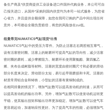
备生产商及*供货商提供工业设备进口件国外代购业务，本公司可自
己报关进口，从国外*采购到国内供货均为本司一站式服务，为您省
心省力，并且提供全额保障，如您在我司订购的产品中间出现任何
意外，本司都会全额负责赔偿，将您的风险放在zui低。
纽曼蒂克NUMATICS气缸现货*出售
NUMATICS气缸中的受压力零件。为防止活塞左右两腔相互窜气，
设有活塞密封圈。活塞上的耐磨环可提高气缸的导向性，减少活塞
密封圈的磨耗，减少摩擦阻力。耐磨环长使用聚氨酯、聚四氟乙
烯、夹布合成树脂等材料。活塞的宽度由密封圈尺寸和必要的滑动
部分长度来决定。滑动部分太短，易引起早期磨损和卡死。活塞的
材质常用铝合金和铸铁，小型缸的活塞有黄铜制成的。
在相同排量的情况下，增加气缸数可以提高发动机的转速，从而可
以提高发动机的输出功率。另外，增加气缸数可以使发动机运转更
平稳，使其输出扭矩和输出功率更加稳定。增加气缸数可以使气车
更容易起动，加速响应性更好。为了提高气车的性能，必须增加气