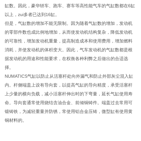
缸数。因此，豪华轿车、跑车、赛车等高性能气车的气缸数都在6缸
以上，zui多者已达到16缸。
但是，气缸数的增加不能无限制。因为随着气缸数的增加，发动机
的零部件数也成比例地增加，从而使发动机结构复杂，降低发动机
的可靠性，增加发动机重量，提高制造成本和使用费用，增加燃料
消耗，并使发动机的体积变大。因此，气车发动机的气缸数都是根
据发动机的用途和性能要求，在权衡各种利弊之后做出的合适选
择。
NUMATICS气缸以防止从活塞杆处向外漏气和防止外部灰尘混入缸
内。杆侧端盖上设有导向套，以提高气缸的导向精度，承受活塞杆
上少量的横向负载，减小活塞杆伸出时的下弯量，延长气缸使用寿
命。导向套通常使用烧结含油合金、前倾铜铸件。端盖过去常用可
锻铸铁，为减轻重量并防锈，常使用铝合金压铸，微型缸有使用黄
铜材料的。