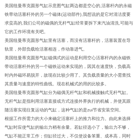
美国纽曼蒂克圆形气缸示意图气缸两边都是空心的,活塞杆内的永磁
铁带动活塞杆外的另一个磁体(运动部件),我想说的是它对清洁度要
求蛮高的,我们公司的磁偶的无杆气缸经常要拆下来汽油清洗,可能与
它的工作环境有关吧。
美国纽曼蒂克圆形气缸里有活塞，而没有活塞杆的，活塞装置在导
轨里，外部负载给活塞相连，作动靠进气。
美国纽曼蒂克圆形气缸磁偶式的运动是利用空心活塞杆内的永磁铁
带动活塞杆外的另一个磁铁运动来实现的，因其在速度快，负载高
时内外磁环易脱开，故现在比较少用了。其负载质量的大小需查找
其质量与速度的特性曲线。现在机械式的用的比较多。
美国纽曼蒂克圆形气缸分为磁偶无杆气缸和机械接触式无杆气缸。
无杆气缸是指利用活塞直接或方式连接外界执行的机械，并使其跟
随活塞实现往复运动的气缸，这种气缸的是zui节省安装空间。
根据工作所需力的大小来确定活塞杆上的推力和拉力。由此来选择
气缸时应使气缸的输出力稍有余量。若缸径选小了，输出力不够，
气缸不能正常工作；但缸径过大，不仅使设备笨重、成本高，同时