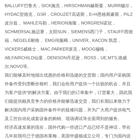
BALLUFF巴鲁夫，SICK施克，HIRSCHMAN赫斯曼，MURR穆尔，
HYDAC贺德克，GSR，CROUZET高诺斯，E+H恩格斯豪斯，PILZ
皮尔兹， MAHLE马勒，HERION海隆，NORGREN诺冠，
SCHMERSAL施迈赛，太阳SUN，SIEMENS西门子，STAUFF西德
福，NEGELE耐格， EMG伺服阀，UNIVER,, KACON 凯昆，
VICKERS威格士，MAC,PARKER派克，MOOG穆格，
AB,FAIRCHILD仙童，DENISON丹尼逊，ROSS，UE,MTS,德威
尔,NOVO等。
我们能够及时地报出优惠的价格和迅捷的交货期；国内用户采购国
外备件受到垄断价格时，我们会给用户提供一个比较的机会，并且
为客户提供*的解决方案。由于我们的订单集中，订货量大，因此我
们能提供颇具竞争力的价格并能够迅速交货，我们长期以来致力于
解决国内用户采购国外备件中的疑难问题，并为广大用户提供电气
及工控自动化成套设备的购销、现场调试等全面周到的服务。
经济高速发展的现在，国外代购一些进口产品已经不是神话，早在
几年前我司已于德国布莱梅，美国华盛顿成立公司，专门为国内设