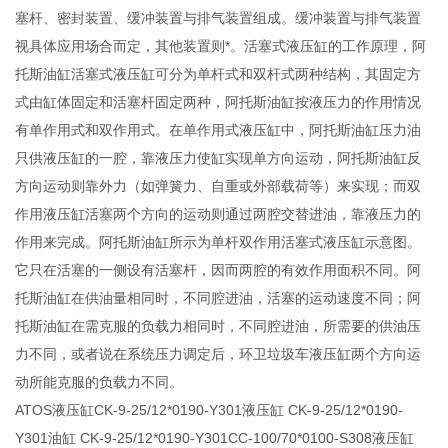
塞杆、密封装置、缓冲装置与排气装置组成。缓冲装置与排气装置
视具体应用场合而定，其他装置则*。活塞式液压缸的工作原理，阿
托斯油缸活塞式液压缸可分为单杆式和双杆式两种结构，其固定方
式由缸体固定和活塞杆固定两种，阿托斯油缸按液压力的作用情况
有单作用式和双作用式。在单作用式液压缸中，阿托斯油缸压力油
只供液压缸的一腔，靠液压力使缸实现单方向运动，阿托斯油缸反
方向运动则靠外力（如弹簧力、自重或外部载荷等）来实现；而双
作用液压缸活塞两个方向的运动则通过两腔交替进油，靠液压力的
作用来完成。阿托斯油缸所示为单杆双作用活塞式液压缸示意图。
它只在活塞的一侧设有活塞杆，因而两腔的有效作用面积不同。阿
托斯油缸在供油量相同时，不同腔进油，活塞的运动速度不同；阿
托斯油缸在需克服的负载力相同时，不同腔进油，所需要的供油压
力不同，或者说在系统压力调定后，环卫垃圾车液压缸两个方向运
动所能克服的负载力不同。
ATOS液压缸CK-9-25/12*0190-Y301液压缸 CK-9-25/12*0190-
Y301油缸 CK-9-25/12*0190-Y301CC-100/70*0100-S308液压缸