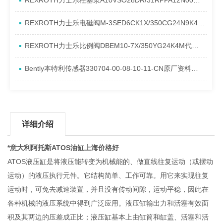
REXROTH力士乐柱塞泵A10VSO28DR/31RPPA12N00产品资料简介
REXROTH力士乐电磁阀M-3SED6CK1X/350CG24N9K4进口现货介绍
REXROTH力士乐比例阀DBEM10-7X/350YG24K4M代理资料
Bently本特利传感器330704-00-08-10-11-CN原厂资料介绍
详细介绍
*意大利阿托斯ATOS油缸上海价格好
ATOS液压缸是将液压能转变为机械能的、做直线往复运动（或摆动
运动）的液压执行元件。它结构简单、工作可靠。用它来实现往复
运动时，可免去减速装置，并且没有传动间隙，运动平稳，因此在
各种机械的液压系统中得到广泛应用。液压缸输出力和活塞有效面
积及其两边的压差成正比；液压缸基本上由缸筒和缸盖、活塞和活