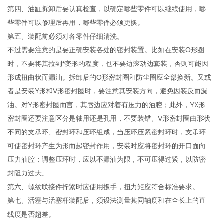
第四、油缸拆卸后要认真检查，以确定哪些零件可以继续使用，哪
些零件可以修理后再用，哪些零件必须更换。
第五、装配前必须对各零件仔细清洗。
不过需要注意的是要正确安装各处的密封装置。比如在安装O形圈
时，不要将其拉到*变形的程度，也不要边滚动边套装，否则可能因
形成扭曲状而漏油。拆卸后的O形密封圈和防尘圈应全部换新。又或
者是安装Y形和V形密封圈时，要注意其安装方向，避免因装反而漏
油。对Y形密封圈而言，其唇边应对着有压力的油腔；此外，YX形
密封圈还要注意区分是轴用还是孔用，不要装错。V形密封圈由形状
不同的支承环、密封环和压环组成，当压环压紧密封环时，支承环
可使密封环产生为形而起密封作用，安装时应将密封环的开口面向
压力油腔；调整压环时，应以不漏油为限，不可压得过紧，以防密
封阻力过大。
第六、螺纹联接件拧紧时应使用扳手，扭力矩应符合标准要求。
第七、活塞与活塞杆装配后，须设法测量其同轴度和在全长上的直
线度是否超差。