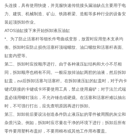
头连接，具有使用快捷，并克服快速传统接头漏油缺点主要用于电
力、建筑、机械制造、矿山、铁路桥梁、造船等多种行业的设备安
装起顶拆卸作业。
ATOS油缸接下来开始拆卸液压油缸
*、为了防止活塞杆等细长件弯曲或变形，放置时应用垫木支承均
衡。拆卸时应防止损伤活塞杆顶端螺纹、油口螺纹和活塞杆表面、
缸套内壁等。
第二、拆卸时应按顺序进行。由于各种液压缸结构和大小不尽相
同，拆卸顺序也稍有不同。一般应放掉油缸两腔的油液，然后拆卸
缸盖，zui后拆卸活塞与活塞杆。在拆卸液压缸的缸盖时，对于内卡
键式联接的卡键或卡环要使用工具，禁止使用扁铲；对于法兰式端
盖必须用螺钉顶出，不允许锤击或硬撬。在活塞和活塞杆难以抽出
时，不可强行打出，应先查明原因再进行拆卸。
第三、卸卸前后要设法创造条件防止液压缸的零件被周围的灰尘和
杂质污染。例如，拆卸时应尽量在干净的环境下进行；拆卸后所有
零件要用塑料布盖好，不要用棉布或其他工作用布覆盖。