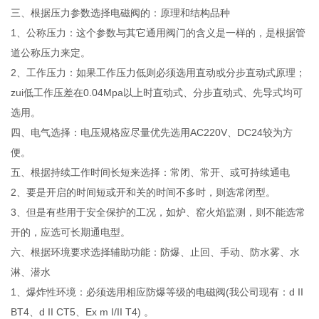
三、根据压力参数选择电磁阀的：原理和结构品种
1、公称压力：这个参数与其它通用阀门的含义是一样的，是根据管
道公称压力来定。
2、工作压力：如果工作压力低则必须选用直动或分步直动式原理；
zui低工作压差在0.04Mpa以上时直动式、分步直动式、先导式均可
选用。
四、电气选择：电压规格应尽量优先选用AC220V、DC24较为方
便。
五、根据持续工作时间长短来选择：常闭、常开、或可持续通电
2、要是开启的时间短或开和关的时间不多时，则选常闭型。
3、但是有些用于安全保护的工况，如炉、窑火焰监测，则不能选常
开的，应选可长期通电型。
六、根据环境要求选择辅助功能：防爆、止回、手动、防水雾、水
淋、潜水
1、爆炸性环境：必须选用相应防爆等级的电磁阀(我公司现有：d II
BT4、d II CT5、Ex m I/II T4) 。