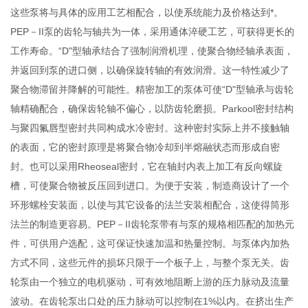
这些泵将与具体的应用工艺相配合，以使系统能力及价格达到*。
PEP－II泵的齿轮与轴共为一体，采用通体淬硬工艺，可获得更长的
工作寿命。“D"型轴承结合了强制润滑机理，使聚合物经轴承表面，
并返回到泵的进口侧，以确保旋转轴的有效润滑。这一特性减少了
聚合物滞留并降解的可能性。精密加工的泵体可使“D"型轴承与齿轮
轴精确配合，确保齿轮轴不偏心，以防齿轮磨损。Parkool密封结构
与聚四氟唇型密封共同构成水冷密封。这种密封实际上并不接触轴
的表面，它的密封原理是将聚合物冷却到半熔融状态而形成自密
封。也可以采用Rheoseal密封，它在轴封内表上加工有反向螺旋
槽，可使聚合物被反压回到进口。为便于安装，制造商设计了一个
环形螺栓安装面，以使与其它设备的法兰安装相配合，这使得筒形
法兰的制造更容易。PEP－II齿轮泵带有与泵的规格相匹配的加热元
件，可供用户选配，这可保证快速加温和热量控制。与泵体内加热
方式不同，这些元件的损坏只限于一个板子上，与整个泵无关。齿
轮泵由一个独立的电机驱动，可有效地阻断上游的压力脉动及流量
波动。在齿轮泵出口处的压力脉动可以控制在1%以内。在挤出生产