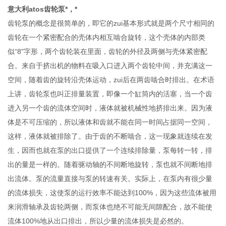
意大利atos齿轮泵*，*
齿轮泵的概念是很简单的，即它的zui基本形式就是两个尺寸相同的
齿轮在一个紧密配合的壳体内相互啮合旋转，这个壳体的内部类
似“8"字形，两个齿轮装在里面，齿轮的外径及两侧与壳体紧密配
合。来自于挤出机的物料在吸入口进入两个齿轮中间，并充满这一
空间，随着齿的旋转沿壳体运动，zui后在两齿啮合时排出。在术语
上讲，齿轮泵也叫正排量装置，即像一个缸筒内的活塞，当一个齿
进入另一个齿的流体空间时，液体就被机械性地挤排出来。因为液
体是不可压缩的，所以液体和齿就不能在同一时间占据同一空间，
这样，液体就被排除了。由于齿的不断啮合，这一现象就连续在发
生，因而也就在泵的出口提供了一个连续排除量，泵每转一转，排
出的量是一样的。随着驱动轴的不间断地旋转，泵也就不间断地排
出流体。泵的流量直接与泵的转速有关。实际上，在泵内有很少量
的流体损失，这使泵的运行效率不能达到100%，因为这些流体被用
来润滑轴承及齿轮两侧，而泵体也绝不可能无间隙配合，故不能使
流体100%地从出口排出，所以少量的流体损失是必然的。