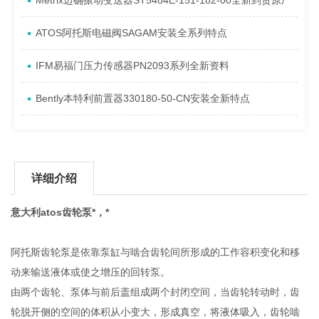
Metrix迈确振动变送器ST5484E-151-182-00全新到货原厂
ATOS阿托斯电磁阀SAGAM安装全系列特点
IFM易福门压力传感器PN2093系列全新资料
Bently本特利前置器330180-50-CN安装全新特点
详细介绍
意大利atos齿轮泵*，*
阿托斯齿轮泵是依靠泵缸与啮合齿轮间所形成的工作容积变化和移
动来输送液体或使之增压的回转泵。
由两个齿轮、泵体与前后盖组成两个封闭空间，当齿轮转动时，齿
轮脱开侧的空间的体积从小变大，形成真空，将液体吸入，齿轮啮