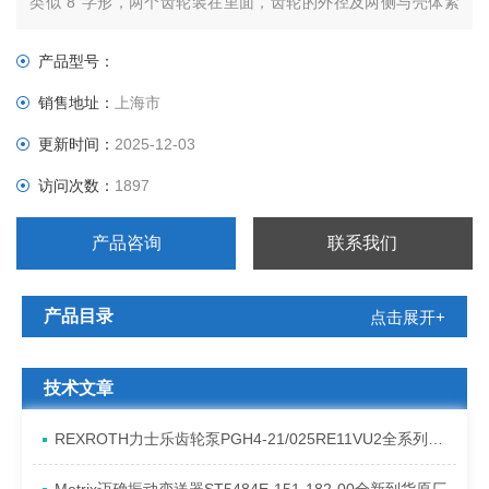
类似“8“字形，两个齿轮装在里面，齿轮的外径及两侧与壳体紧
密配合。来自于挤出机的物料在吸入口进入两个齿轮中间，并充
满这一空间，随着齿的旋转沿壳体运动，Z后在两齿啮合时排
产品型号：
出。
销售地址：
上海市
更新时间：
2025-12-03
访问次数：
1897
产品咨询
联系我们
产品目录
点击展开+
技术文章
REXROTH力士乐齿轮泵PGH4-21/025RE11VU2全系列发货原理