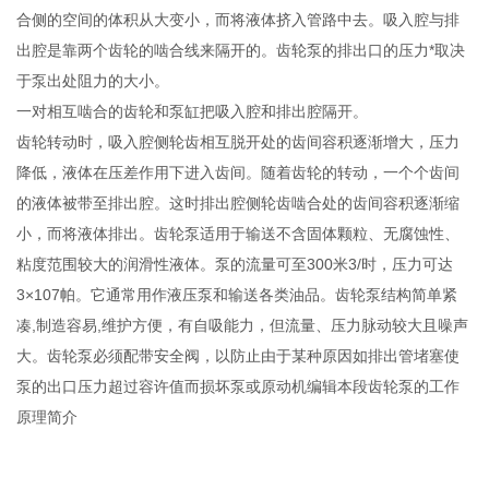
合侧的空间的体积从大变小，而将液体挤入管路中去。吸入腔与排
出腔是靠两个齿轮的啮合线来隔开的。齿轮泵的排出口的压力*取决
于泵出处阻力的大小。
一对相互啮合的齿轮和泵缸把吸入腔和排出腔隔开。
齿轮转动时，吸入腔侧轮齿相互脱开处的齿间容积逐渐增大，压力
降低，液体在压差作用下进入齿间。随着齿轮的转动，一个个齿间
的液体被带至排出腔。这时排出腔侧轮齿啮合处的齿间容积逐渐缩
小，而将液体排出。齿轮泵适用于输送不含固体颗粒、无腐蚀性、
粘度范围较大的润滑性液体。泵的流量可至300米3/时，压力可达
3×107帕。它通常用作液压泵和输送各类油品。齿轮泵结构简单紧
凑,制造容易,维护方便，有自吸能力，但流量、压力脉动较大且噪声
大。齿轮泵必须配带安全阀，以防止由于某种原因如排出管堵塞使
泵的出口压力超过容许值而损坏泵或原动机编辑本段齿轮泵的工作
原理简介