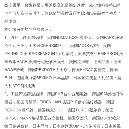
线上采用一台齿轮泵，可以提高流量输出速度，减少物料在挤出机
内的剪切及驻留时间，降低挤塑温度及压力脉动以提高生产率及产
品质量。
本公司有优势的品牌展示：
1、液压元件美国品牌：美国NUMATICS纽曼蒂克，美国PARKER派
克气动液压，美国VICKERS威格士，美国MOOG穆格，美国
FAIRHILD,美国POSEMOUNT罗斯蒙特，美国艾默生EMERSON,美
国哈希HACH,美国丹尼逊液压元件，美国克里帕。德国品牌：德国
HAWE哈威，德国REXROTH力士乐，德国HYDAC贺德克，德国
E+H，德国博力谋BEKIMO.日本品牌：日本东京美意大利品牌：意
大利ATOS阿托斯
2、工控产品德国品牌：德国PILZ皮尔兹继电器，德国IFM易福门传
感器，德国海德汉HEIDENHAIN,德国P+F倍加福传感器，德国
RENCON编码器，德国施克SICK，德国TURCH图尔克，德国
HIRSCHMANN赫斯曼工业交换机。德国亨士乐，德国MURR穆尔，
德国金钟穆勒。日本品牌：日本欧姆龙OMRON传感器，日本神视