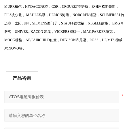
MURR穆尔，HYDAC贺德克，GSR，CROUZET高诺斯，E+H恩格斯豪斯，
PILZ皮尔兹， MAHLE马勒，HERION海隆，NORGREN诺冠，SCHMERSAL施
迈赛，太阳SUN，SIEMENS西门子，STAUFF西德福，NEGELE耐格， EMG伺
服阀，UNIVER,, KACON 凯昆，VICKERS威格士，MAC,PARKER派克，
MOOG穆格，AB,FAIRCHILD仙童，DENISON丹尼逊，ROSS，UE,MTS,德威
尔,NOVO等。
产品咨询