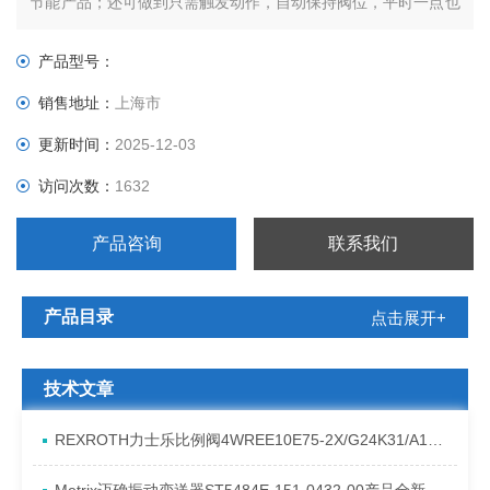
节能产品；还可做到只需触发动作，自动保持阀位，平时一点也
不耗电。电磁阀外形尺寸小，既节省空间，又轻巧美观。
调节精度受限，适用介质受限
产品型号：
电磁阀通常只有开关两种状态，阀芯只能处于两个极限位置，不
销售地址：
上海市
能连续调节，所以调节精度还受到一定限制。
更新时间：
2025-12-03
访问次数：
1632
产品咨询
联系我们
产品目录
点击展开+
技术文章
REXROTH力士乐比例阀4WREE10E75-2X/G24K31/A1V原厂发货资料