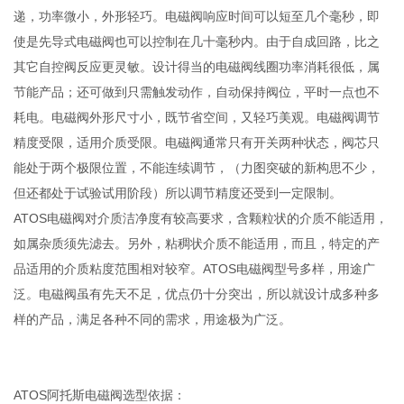
递，功率微小，外形轻巧。电磁阀响应时间可以短至几个毫秒，即
使是先导式电磁阀也可以控制在几十毫秒内。由于自成回路，比之
其它自控阀反应更灵敏。设计得当的电磁阀线圈功率消耗很低，属
节能产品；还可做到只需触发动作，自动保持阀位，平时一点也不
耗电。电磁阀外形尺寸小，既节省空间，又轻巧美观。电磁阀调节
精度受限，适用介质受限。电磁阀通常只有开关两种状态，阀芯只
能处于两个极限位置，不能连续调节，（力图突破的新构思不少，
但还都处于试验试用阶段）所以调节精度还受到一定限制。
ATOS电磁阀对介质洁净度有较高要求，含颗粒状的介质不能适用，
如属杂质须先滤去。另外，粘稠状介质不能适用，而且，特定的产
品适用的介质粘度范围相对较窄。ATOS电磁阀型号多样，用途广
泛。电磁阀虽有先天不足，优点仍十分突出，所以就设计成多种多
样的产品，满足各种不同的需求，用途极为广泛。
ATOS阿托斯电磁阀选型依据：