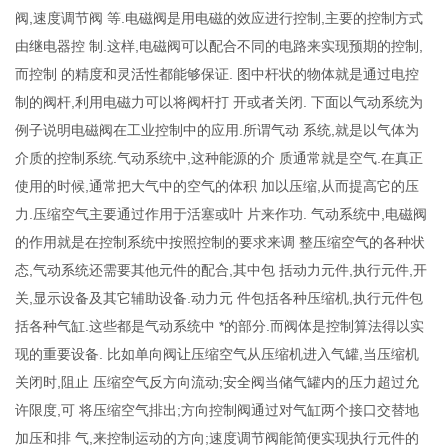
阀,速度调节阀 等.电磁阀是用电磁的效应进行控制,主要的控制方式
由继电器控 制.这样,电磁阀可以配合不同的电路来实现预期的控制,
而控制 的精度和灵活性都能够保证. 图中杆状的物体就是通过电控
制的阀杆,利用电磁力可以将阀杆打 开或者关闭. 下面以气动系统为
例子说明电磁阀在工业控制中的应用.所谓气动 系统,就是以气体为
介质的控制系统.气动系统中,这种能源的介 质通常就是空气.在真正
使用的时候,通常把大气中的空气的体积 加以压缩,从而提高它的压
力.压缩空气主要通过作用于活塞或叶 片来作功. 气动系统中,电磁阀
的作用就是在控制系统中按照控制的要求来调 整压缩空气的各种状
态,气动系统还需要其他元件的配合,其中包 括动力元件,执行元件,开
关,显示设备及其它辅助设备.动力元 件包括各种压缩机,执行元件包
括各种气缸.这些都是气动系统中 *的部分.而阀体是控制算法得以实
现的重要设备. 比如单向阀让压缩空气从压缩机进入气罐,当压缩机
关闭时,阻止 压缩空气反方向流动;安全阀当储气罐内的压力超过允
许限度,可 将压缩空气排出;方向控制阀通过对气缸两个接口交替地
加压和排 气,来控制运动的方向;速度调节阀能简便实现执行元件的