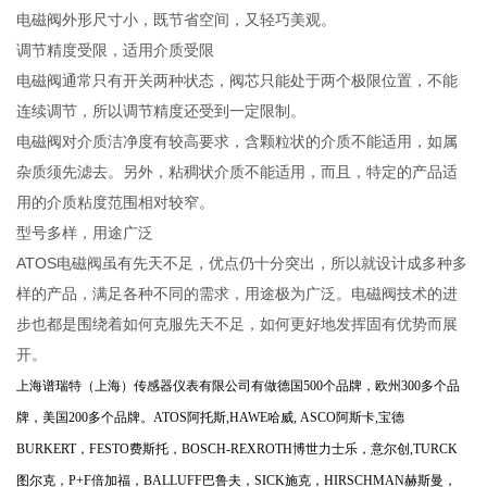
电磁阀外形尺寸小，既节省空间，又轻巧美观。
调节精度受限，适用介质受限
电磁阀通常只有开关两种状态，阀芯只能处于两个极限位置，不能
连续调节，所以调节精度还受到一定限制。
电磁阀对介质洁净度有较高要求，含颗粒状的介质不能适用，如属
杂质须先滤去。另外，粘稠状介质不能适用，而且，特定的产品适
用的介质粘度范围相对较窄。
型号多样，用途广泛
ATOS电磁阀虽有先天不足，优点仍十分突出，所以就设计成多种多
样的产品，满足各种不同的需求，用途极为广泛。电磁阀技术的进
步也都是围绕着如何克服先天不足，如何更好地发挥固有优势而展
开。
上海谱瑞特（上海）传感器仪表有限公司有做德国500个品牌，欧州300多个品
牌，美国200多个品牌。ATOS阿托斯,HAWE哈威, ASCO阿斯卡,宝德
BURKERT，FESTO费斯托，BOSCH-REXROTH博世力士乐，意尔创,TURCK
图尔克，P+F倍加福，BALLUFF巴鲁夫，SICK施克，HIRSCHMAN赫斯曼，