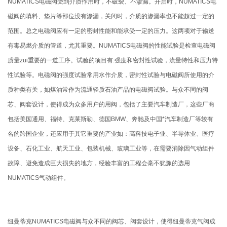
NUMATICS电磁阀受到介质作用时，不破裂、不渗漏。开启时，NUMATICS电
磁阀的填料、垫片等部位没有渗漏，关闭时，介质的渗漏率也不能超过一定的
范围。总之电磁阀应有一定的密封性能和能承受一定的压力。这两项对于输送
有毒易燃介质的管道，尤其重要。NUMATICS电磁阀的性能试验是检查电磁阀
质量zui重要的一道工序。试验的项目有:强度和密封性试验，流量特性和压力特
性试验等。电磁阀的强度试验常用水作介质，密封性试验与电磁阀所使用的介
质种类有关，如煤油常作为流通轻质石油产品的电磁阀试验。与众不同的阀
芯、阀套设计，使得成为众多用户的用阀，包括了主要汽车制造厂，这些厂商
包括美国通用、福特、克莱斯勒、德国BMW、奔驰及中国*汽车制造厂等较有
名的跨国企业，还应用于其它重要的产业如：高科技电子业、半导体业、医疗
设备、石化工业、航天工业、包装机械、玻璃工业等，在需要消除因气动组件
故障、避免造成巨大损失的地方，经验丰富的工程会毫不犹豫的选用
NUMATICS气动组件。
纽曼蒂克NUMATICS电磁阀与众不同的阀芯、阀套设计，使得纽曼蒂克气阀成