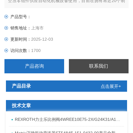
空压零组件供应自动化机械设备使用，目前在拥有将近20个制
造厂、150个经销点、1200位售后服务人员。NUMATICS公司
自1945年创立至今已有50多年历史，其发展制造的气动零、组
产品型号：
件在世界各行业自动化机械上广泛使用。NUMATIC
销售地址：
上海市
更新时间：
2025-12-03
访问次数：
1700
产品咨询
联系我们
产品目录
点击展开+
技术文章
REXROTH力士乐比例阀4WREE10E75-2X/G24K31/A1V原厂发货资料