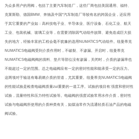
为众多用户的用阀，包括了主要汽车制造厂，这些厂商包括美国通用、福特、
克莱斯勒、德国BMW、奔驰及中国*汽车制造厂等较有名的跨国企业，还应用
于其它重要的产业如：高科技电子业、半导体业、医疗设备、石化工业、航天
工业、包装机械、玻璃工业等，在需要消除因气动组件故障、避免造成巨大损
失的地方，经验丰富的工程会毫不犹豫的选用NUMATICS气动组件。纽曼蒂克
NUMATICS电磁阀受到介质作用时，不破裂、不渗漏。开启时，纽曼蒂克
NUMATICS电磁阀阀的填料、垫片等部位没有渗漏，关闭时，介质的渗漏率也
不能超过一定的范围。总之电磁阀应有一定的密封性能和能承受一定的压力。
这两项对于输送有毒易燃介质的管道，尤其重要。纽曼蒂克NUMATICS电磁阀
的性能试验是检查电磁阀质量zui重要的一道工序。试验的项目有:强度和密封性
试验，流量特性和压力特性试验等。电磁阀的强度试验常用水作介质，密封性
试验与电磁阀所使用的介质种类有关，如煤油常作为流通轻质石油产品的电磁
阀试验。