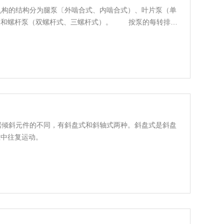
工作机构的结构分为腿泵〔外啮合式、内啮合式）、叶片泵（单
）和螺杆泵（双螺杆式、三螺杆式）。 按泵的每转排量
压力分为低压泵（压力小于2.5Mpa）、中压泵（压
~
根据倾斜元件的不同，有斜盘式和斜轴式两种。斜盘式是斜盘
缸中往复运动。