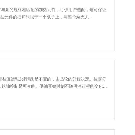
泵带有与泵的规格相匹配的加热元件，可供用户选配，这可保证
些元件的损坏只限于一个板子上，与整个泵无关.
泵柱塞往复运动总行程L是不变的，由凸轮的升程决定。柱塞每
凸轮轴控制是可变的。供油开始时刻不随供油行程的变化而