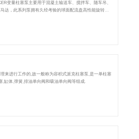
海 PARKER变量柱塞泵主要用于混凝土输送车、搅拌车、随车吊、
或马达，此系列泵拥有久经考验的球面配流盘高性能旋转部
久的轴承和滚柱轴承有助于延长工作寿命，传动轴可以承受
KER变量柱塞泵/马达和变量马达保持
的原理来进行工作的,故一般称为容积式派克柱塞泵,是一单柱塞
,缸体,弹簧,排油单向阀和吸油单向阀等组成.