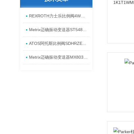
REXROTH力士乐比例阀4WREE10E75-2X/G24K31/A1V原厂发货资料
Metrix迈确振动变送器ST5484E-151-0432-00产品全新介绍
ATOS阿托斯比例阀SDHRZE-A现货产品原理
Metrix迈确振动变送器MX8031-080-01-00进货全新资料