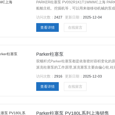
PARKER柱塞泵 PV092R1K1T1WMMC上
船舶主机、挖掘机等，可以用来做移动机械的泵
件具有自动对中、周转率低、效率高等优点。耐
访问次数：
2427
更新日期：
2025-12-04
径向负荷。ISO安装法兰，规格从55开始，PAR
查看详情
在线留言
Parker柱塞泵
双螺杆式Parker柱塞泵都是依靠密封容积变化
派克柱塞泵的工作原理,派克塞泵主要由偏心轮,柱塞
访问次数：
2916
更新日期：
2025-12-03
查看详情
在线留言
Parker柱塞泵 PV180L系列上海销售