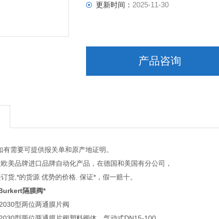
更新时间：
2025-11-30
产品咨询
如有需要可提供报关单和原产地证明。
做欧美品牌进口品牌自动化产品，在德国和美国有分公司，
订货,*的货源 优势的价格. 保证*，假一赔十。
Burkert隔膜阀*
T2030型两位两通膜片阀
T2030型两位两通膜片阀塑料阀体，气动式DN15-100