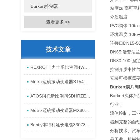
Burkert控制器
粘度zui高可至
介质温度
查看更多 >>
PVC阀体-10to+
环境温度-10to
连接口DN15-
技术文章
DN65:活套法兰
DN80-100:固
REXROTH力士乐比例阀4WREE10E75-2X/G24K31/A1V原厂发货资料
控制介质中性
安装可根据需
Metrix迈确振动变送器ST5484E-151-0432-00产品全新介绍
Burkert膜片阀
Burkert流
ATOS阿托斯比例阀SDHRZE-A现货产品原理
行业：
Metrix迈确振动变送器MX8031-080-01-00进货全新资料
流体控制，工
器到完整的自
Bently本特利延长电缆330730-080-13-CN安装发货特点
分析技术、汽
品工业、机械