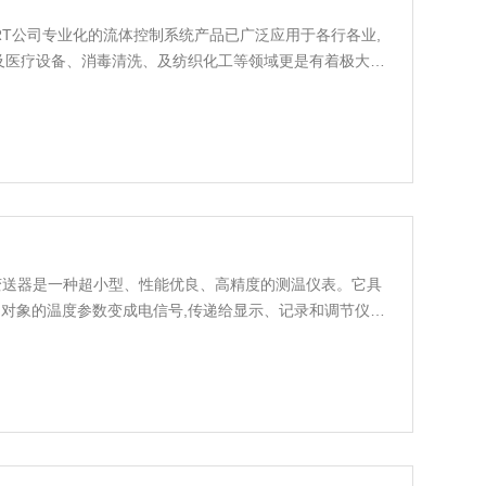
KERT公司专业化的流体控制系统产品已广泛应用于各行各业,
及医疗设备、消毒清洗、及纺织化工等领域更是有着极大的
情况下，如卫星、太空试验室、核反应堆及深海探测装置
.上海谱瑞特（上海）传感器仪表有限公司多年来坚持多品
T温度变送器是一种超小型、性能优良、高精度的测温仪表。它具
对象的温度参数变成电信号,传递给显示、记录和调节仪表,
般工业热电阻、热电偶的接线盒内，与现场传感元件构成一
且减少了信号传递失真和干扰，从而获的了高精度的测量结