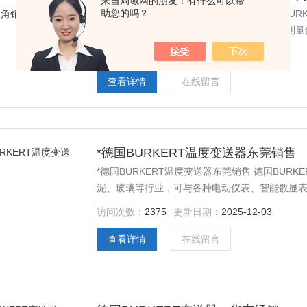
来自局域网的朋友！有什么可以帮
助您的吗？
进口*德国宝德BURKERT变送器长三角销售 BUR
馈原理工作的，宝德BURKERT变送器主要由测
量X，并将其转换成能被放大器接受的输入信号Z
访问次数：
1985
更新日期：
2025-12-03
则把变送器的输出信号Y转换成反馈信号ZF，再回
查看详情
在线留言
*德国BURKERT温度变送器东莞销售
*德国BURKERT温度变送器东莞销售 德国BU
泥、玻璃等行业，可与各种电动仪表、智能数显
访问次数：
2375
更新日期：
2025-12-03
查看详情
在线留言