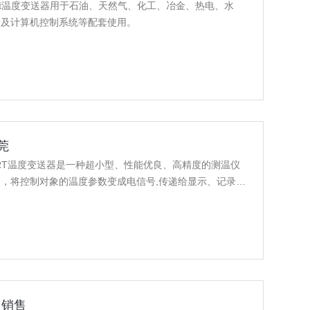
RT宝德温度变送器用于石油、天然气、化工、冶金、热电、水
表及计算机控制系统等配套使用。
莞
KERT温度变送器是一种超小型、性能优良、高精度的测温仪
，将控制对象的温度参数变成电信号,传递给显示、记录和
安装在一般工业热电阻、热电偶的接线盒内，与现场传感元
电缆，而且减少了信号传递失真和干扰，从而获的了高精度
角销售