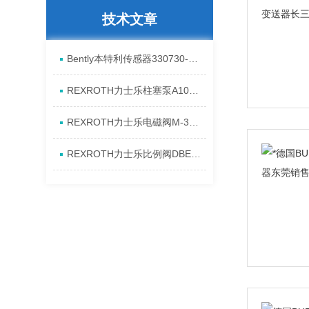
技术文章
Bently本特利传感器330730-080-13-CN进口特点资料
REXROTH力士乐柱塞泵A10VSO28DR/31RPPA12N00产品资料简介
REXROTH力士乐电磁阀M-3SED6CK1X/350CG24N9K4进口现货介绍
REXROTH力士乐比例阀DBEM10-7X/350YG24K4M代理资料