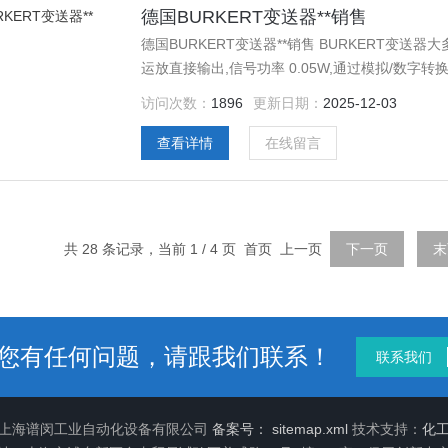
德国BURKERT变送器**销售
德国BURKERT变送器**销售 BURKERT变
运放直接输出,信号功率 0.05W,通过模拟/数
距离传输或使用环境中电网干扰较大的场合，电
访问次数：
1896
更新日期：
2025-12-03
较差,线路损耗破坏了精度等等等缺点，而两线制
查看详情
在线留言
共 28 条记录，当前 1 / 4 页 首页 上一页
下一页
末
您有任何问题，请跟我们联系！
联系我们
6 上海谱闵工业自动化设备有限公司
备案号：
sitemap.xml
技术支持：
化