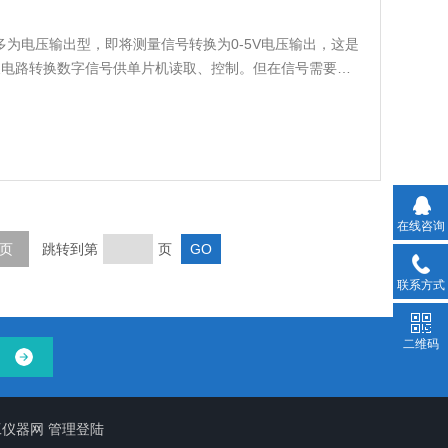
送器大多为电压输出型，即将测量信号转换为0-5V电压输出，这是
字转换电路转换数字信号供单片机读取、控制。但在信号需要远
压输出型传感器的使用受到了极大限制，暴露了抗干扰能力
电流输出型变送器以其具有*的抗干扰能
在线咨询
页
跳转到第
页
联系方式
二维码
工仪器网
管理登陆