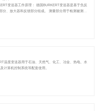
KERT变送器工作原理： 德国BURKERT变送器是基于负反
量部分、放大器和反馈部分组成。 测量部分用于检测被测变
I（电压、电流、位移、作用力或力矩等信号）。 反馈部分
送至输入端。ZI与调零信号ZO的代数和同反
RKERT温度变送器用于石油、天然气、化工、冶金、热电、水
表及计算机控制系统等配套使用。