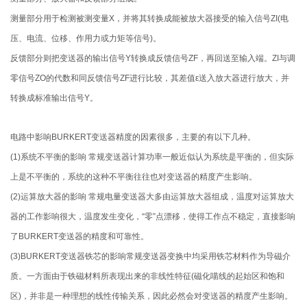
测量部分用于检测被测变量X，并将其转换成能被放大器接受的输入信号ZI(电
压、电流、位移、作用力或力矩等信号)。
反馈部分则把变送器的输出信号Y转换成反馈信号ZF，再回送至输入端。ZI与调
零信号ZO的代数和同反馈信号ZF进行比较，其差值ε送入放大器进行放大，并
转换成标准输出信号Y。
电路中影响BURKERT变送器精度的因素很多，主要的有以下几种。
(1)系统不平衡的影响 常规变送器计算功率一般近似认为系统是平衡的，但实际
上是不平衡的，系统的这种不平衡往往也对变送器的精度产生影响。
(2)运算放大器的影响 常规电量变送器大多由运算放大器组成，温度对运算放大
器的工作影响很大，温度发生变化，“零”点漂移，使得工作点不稳定，直接影响
了BURKERT变送器的精度和可靠性。
(3)BURKERT变送器铁芯的影响常规变送器变换中均采用铁芯材料作为导磁介
质。一方面由于铁磁材料所表现出来的非线性特征(磁化喵线的起始区和饱和
区)，并非是一种理想的线性传输关系，因此必然会对变送器的精度产生影响。