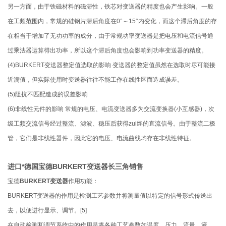
另一方面，由于铁磁材料的磁滞性，铁芯对变送器的精度也会产生影响。一般
在工频范围内，常规的硅钢片滞后角度在0°～15°内变化，而这个滞后角度的存
在相当于增加了无功功率的成分，由于常规功率变送器是把电压和电流信号通
过乘法器运算得出功率，所以这个滞后角度也会影响到功率变送器的精度。
(4)BURKERT变送器整定值选取的影响 变送器的整定值虽然在选取时尽可能接
近满值，但实际使用时变送器往往不能工作在线性区而造成误差。
(5)阻抗不匹配造成的误差影响
(6)非线性元件的影响 常规的电压、电流变送器多为交流变换器(小互感器)，次
级工频交流信号经过整流、滤波、稳压后获得zui终的直流信号。由于整流二极
管，它们是非线性器件，因此它的电压、电流曲线均存在非线性特征。
进口*德国宝德BURKERT变送器长三角销售
宝德
BURKERT变送器
作用功能：
BURKERT变送器的作用是检测工艺参数并将测量值以特定的信号形式传送出
去，以便进行显示、调节。[5]
在自动检测和调节系统中的作用是将各种工艺参数如温度、压力、流量、液