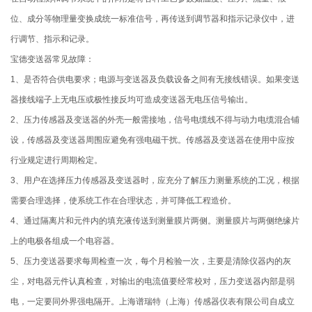
位、成分等物理量变换成统一标准信号，再传送到调节器和指示记录仪中，进
行调节、指示和记录。
宝德变送器常见故障：
1、是否符合供电要求；电源与变送器及负载设备之间有无接线错误。如果变送
器接线端子上无电压或极性接反均可造成变送器无电压信号输出。
2、压力传感器及变送器的外壳一般需接地，信号电缆线不得与动力电缆混合铺
设，传感器及变送器周围应避免有强电磁干扰。传感器及变送器在使用中应按
行业规定进行周期检定。
3、用户在选择压力传感器及变送器时，应充分了解压力测量系统的工况，根据
需要合理选择，使系统工作在合理状态，并可降低工程造价。
4、通过隔离片和元件内的填充液传送到测量膜片两侧。测量膜片与两侧绝缘片
上的电极各组成一个电容器。
5、压力变送器要求每周检查一次，每个月检验一次，主要是清除仪器内的灰
尘，对电器元件认真检查，对输出的电流值要经常校对，压力变送器内部是弱
电，一定要同外界强电隔开。上海谱瑞特（上海）传感器仪表有限公司自成立