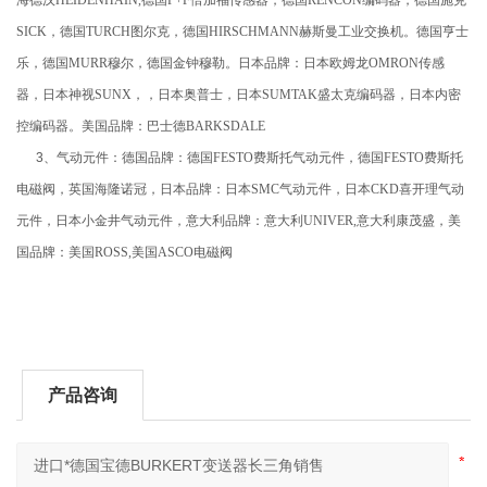
SICK
，德国
TURCH
图尔克，德国
HIRSCHMANN
赫斯曼工业交换机。德国亨士
乐，德国
MURR
穆尔，德国金钟穆勒。日本品牌：日本欧姆龙
OMRON
传感
器，日本神视
SUNX
，，日本奥普士，日本
SUMTAK
盛太克编码器，日本内密
控编码器。美国品牌：巴士德
BARKSDALE
3、气动元件：德国品牌：德国
FESTO
费斯托气动元件，德国
FESTO
费斯托
电磁阀，英国海隆诺冠，日本品牌：日本
SMC
气动元件，日本
CKD
喜开理气动
元件，日本小金井气动元件，意大利品牌：意大利
UNIVER,
意大利康茂盛，美
国品牌：美国
ROSS,
美国
ASCO
电磁阀
产品咨询