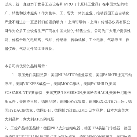
以来，就一直致力于世界工业设备和 MRO（非原料工业品）在中国大陆的推
广、销售和技术服务！作为集科、工、贸为一体的企业，推动我国工业自动化
产业不断进步一直是我们前进的动力！ 上海谱瑞特（上海）传感器仪表有限公
司作为众多工业设备生产厂商在中国大陆的*销售企业。公司为广大用户提供性
能、价格合理的电磁阀、气缸、传感器、传动机械、工业电器、气动液压、仪
器仪表、气动元件等工业设备。
本公司有优势的品牌展示：
1、液压元件美国品牌：美国
NUMATICS
纽曼蒂克，美国
PARKER
派克气动
液压，美国
VICKERS
威格士，美国
MOOG
穆格，美国
FAIRHILD,
美国
POSEMOUNT
罗斯蒙特，美国艾默生
EMERSON,
美国哈希
HACH,
美国丹尼逊液
压元件，美国克里帕。德国品牌：德国
HAWE
哈威，德国
REXROTH
力士乐，德
国
HYDAC
贺德克，德国
E+H
，德国博力谋
BEKIMO.
日本品牌：日本东京美意
大利品牌：意大利
ATOS
阿托斯
2、工控产品德国品牌：德国
PILZ
皮尔兹继电器，德国
IFM
易福门传感器，德国
海德汉
HEIDENHAIN,
德国
P+F
倍加福传感器，德国
RENCON
编码器，德国施克