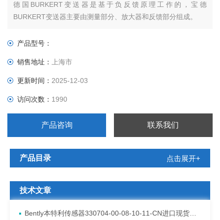
德国BURKERT变送器是基于负反馈原理工作的，宝德
BURKERT变送器主要由测量部分、放大器和反馈部分组成。
测量部分用于检测被测变量X，并将其转换成能被放大器接受的
输入信号ZI（电压、电流、位移、作用力或力矩等信号）。
产品型号：
反馈部分则把变送器的输出信号Y转换成反馈信号ZF，再回送至
销售地址：
上海市
输入端。ZI与调零信号ZO的代数和同反
更新时间：
2025-12-03
访问次数：
1990
产品咨询
联系我们
产品目录
点击展开+
技术文章
Bently本特利传感器330704-00-08-10-11-CN进口现货资料