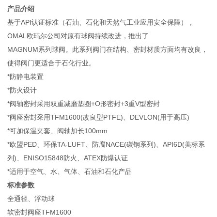
产品介绍
基于API认证标准（石油、石化和天然气工业应用安全保障），
OMAL欧玛尔公司对原有球阀持续改进，推出了
MAGNUM系列球阀。此系列阀门在结构、密封材质方面均有改良，
使得阀门更适合于石化行业。
*防静电装置
*防火设计
*阀轴密封采用双重减磨垫圈+O形密封+3重V型密封
*阀座密封采用TFM1600(改良型PTFE)、DEVLON(用于高压)
*可加保温夹套、阀轴加长100mm
*欧盟PED、环保TA-LUFT、防腐NACE(碳钢系列)、API6D(美标系
列)、ENISO15848防火、ATEX防爆认证
*适用于空气、水、气体、石油和石化产品
标准参数
全通径、浮动球
软密封阀座TFM1600