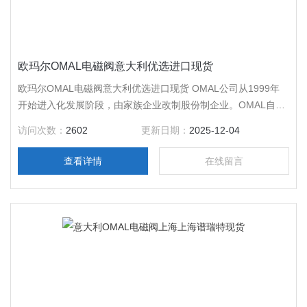
欧玛尔OMAL电磁阀意大利优选进口现货
欧玛尔OMAL电磁阀意大利优选进口现货 OMAL公司从1999年
开始进入化发展阶段，由家族企业改制股份制企业。OMAL自控
阀门产品覆盖所有的工业领域，能满足各种严酷恶劣的条件及高
访问次数：
2602
更新日期：
2025-12-04
标准用户的要求，其产品有：球阀、蝶阀、角座阀、梭阀以及执
行器等，OMAL欧玛尔产品已被广泛应用在天然气、冶金、水处
查看详情
在线留言
理、汽车、食品等各大领域。