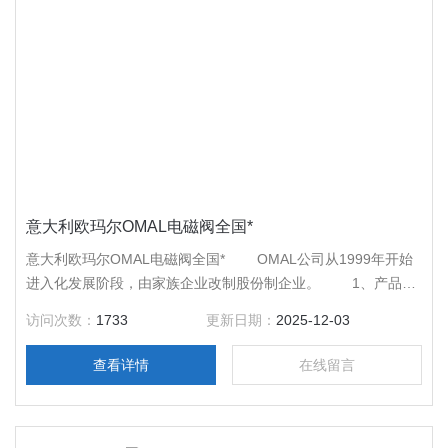
意大利欧玛尔OMAL电磁阀全国*
意大利欧玛尔OMAL电磁阀全国* OMAL公司从1999年开始
进入化发展阶段，由家族企业改制股份制企业。 1、产品选
用要点 1）电磁阀选用主要控制参数为通径、设计公称压
访问次数：
1733
更新日期：
2025-12-03
力、介质允许温度范围、接口尺寸等。
查看详情
在线留言