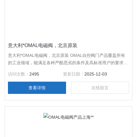
意大利*OMAL电磁阀，北京原装
意大利*OMAL电磁阀，北京原装 OMAL自控阀门产品覆盖所有
的工业领域，能满足各种严酷恶劣的条件及高标准用户的要求，
其产品有：球阀、蝶阀、角座阀、梭阀以及执行器等，OMAL欧
访问次数：
2495
更新日期：
2025-12-03
玛尔产品已被广泛应用在天然气、冶金、水处理、汽车、食品等
各大领域。
查看详情
在线留言