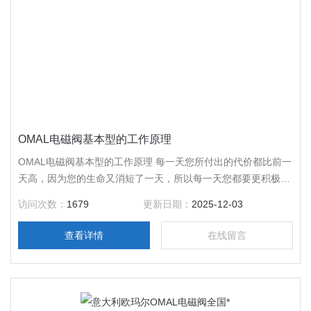
OMAL电磁阀基本型的工作原理
OMAL电磁阀基本型的工作原理 每一天您所付出的代价都比前一
天高，因为您的生命又消短了一天，所以每一天您都要更积极。
今天太宝贵，不应该为酸苦的忧虑和辛涩的悔恨所销蚀，抬起下
访问次数：
1679
更新日期：
2025-12-03
巴，抓住今天，它不再回来。 选择产品，就像过生活一样，错
了，再买也弥补不了之前的遗憾！
查看详情
在线留言