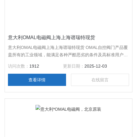
意大利OMAL电磁阀上海上海谱瑞特现货
意大利OMAL电磁阀上海上海谱瑞特现货 OMAL自控阀门产品覆
盖所有的工业领域，能满足各种严酷恶劣的条件及高标准用户的
要求，其产品有：球阀、蝶阀、角座阀、梭阀以及执行器等，
访问次数：
1912
更新日期：
2025-12-03
OMAL欧玛尔产品已被广泛应用在天然气、冶金、水处理、汽
车、食品等各大领域。
查看详情
在线留言