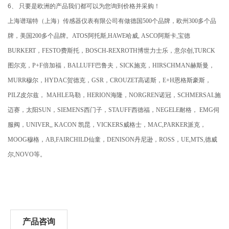
6、 只要是欧洲的产品我们都可以为您询到价格并采购！
上海谱瑞特（上海）传感器仪表有限公司有做德国500个品牌，欧州300多个品
牌，美国200多个品牌。ATOS阿托斯,HAWE哈威, ASCO阿斯卡,宝德
BURKERT，FESTO费斯托，BOSCH-REXROTH博世力士乐，意尔创,TURCK
图尔克，P+F倍加福，BALLUFF巴鲁夫，SICK施克，HIRSCHMAN赫斯曼，
MURR穆尔，HYDAC贺德克，GSR，CROUZET高诺斯，E+H恩格斯豪斯，
PILZ皮尔兹， MAHLE马勒，HERION海隆，NORGREN诺冠，SCHMERSAL施
迈赛，太阳SUN，SIEMENS西门子，STAUFF西德福，NEGELE耐格， EMG伺
服阀，UNIVER,, KACON 凯昆，VICKERS威格士，MAC,PARKER派克，
MOOG穆格，AB,FAIRCHILD仙童，DENISON丹尼逊，ROSS，UE,MTS,德威
尔,NOVO等。
产品咨询