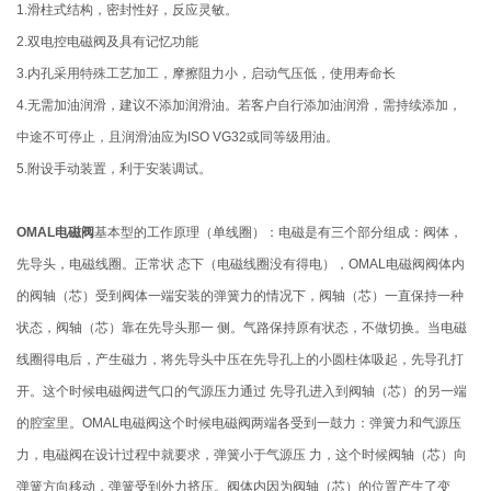
1.滑柱式结构，密封性好，反应灵敏。
2.双电控电磁阀及具有记忆功能
3.内孔采用特殊工艺加工，摩擦阻力小，启动气压低，使用寿命长
4.无需加油润滑，建议不添加润滑油。若客户自行添加油润滑，需持续添加，
中途不可停止，且润滑油应为ISO VG32或同等级用油。
5.附设手动装置，利于安装调试。
OMAL电磁阀
基本型的工作原理（单线圈）：电磁是有三个部分组成：阀体，
先导头，电磁线圈。正常状 态下（电磁线圈没有得电），OMAL电磁阀阀体内
的阀轴（芯）受到阀体一端安装的弹簧力的情况下，阀轴（芯）一直保持一种
状态，阀轴（芯）靠在先导头那一 侧。气路保持原有状态，不做切换。当电磁
线圈得电后，产生磁力，将先导头中压在先导孔上的小圆柱体吸起，先导孔打
开。这个时候电磁阀进气口的气源压力通过 先导孔进入到阀轴（芯）的另一端
的腔室里。OMAL电磁阀这个时候电磁阀两端各受到一鼓力：弹簧力和气源压
力，电磁阀在设计过程中就要求，弹簧小于气源压 力，这个时候阀轴（芯）向
弹簧方向移动，弹簧受到外力挤压。阀体内因为阀轴（芯）的位置产生了变