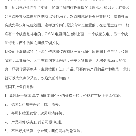
化，所以气路也产生了变化。简单了解电磁换向阀的原理和机 构以后，在去区
分单线圈和双线圈的区别就比较容易了。双线圈就是将有弹簧的那一端将弹簧
换成先导头加电磁线圈。这样这个阀门是没有常态位置的，在使用过程 中，始
终有一个线圈是得电的，OMAL电磁阀在控制上面，一个线圈失电，另一个线
圈得电，两个线圈之间做互锁控制。
我公司上海谱瑞特（上海）传感器仪表有限公司优势供应德国工控产品，仪器
仪表，工业备件。公司在德国本土采购，拼单运输报关，为您提供zui大的优
惠！只要你需要欧洲（主要德国）进口产品, 只要你有产品的品牌和型号，我们
就可以为您询价采购。欢迎您前来询价！
德国工控备件采购
1. 总部位于德国,享受德国本国企业的价格折扣，价格在市场上更具优势。
2、 德国公司集中采购，统一清关。
3、 每周从德国发货，次周可清好关.。
4、 产品可修或换,由我公司跟*沟通。
5、 不易寻找品牌、小金额，我们同样为您采购。