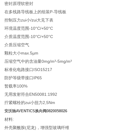
密封原理软密封
在多线路导线板上的组装P-导线板
控制压力­zui小/zui大见下表
环境温度范围-10°C/+50°C
介质温度范围-10°C/+50°C
介质压缩空气
颗粒大小max.5µm
压缩空气中的含油量0mg/m³-5mg/m³
标准化电路接口ISO15217
防护等级带接口IP65
暂载率100%
无用发射符合EN50081:1992
拧紧螺栓的zui小扭力2,5Nm
安沃驰AVENTICS换向阀0820058026
材料:
外壳聚酰胺(尼龙)，增强型玻璃纤维