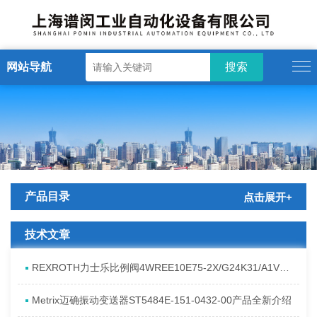
网站导航
产品目录
点击展开+
技术文章
REXROTH力士乐比例阀4WREE10E75-2X/G24K31/A1V原厂发货资料
Metrix迈确振动变送器ST5484E-151-0432-00产品全新介绍