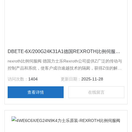
DBETE-6X/200G24K31A1德国REXROTH比例伺服阀-德国原装价格好
rexroth比例伺服阀 德国力士乐Rexroth公司提供Z广泛的传动与
控制产品和系统，使客户成功逾越技术的隔阂，获得Z佳的解决
方案。力士乐的技术在工业领域被成功的广泛应用，并在其中30
访问次数：
1404
更新日期：
2025-11-28
多个工业领域都拥有丰富的系统应用知识。
查看详情
在线留言