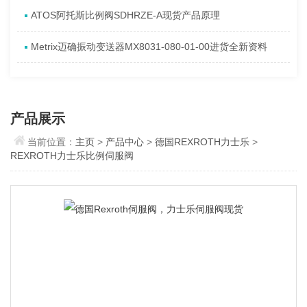
ATOS阿托斯比例阀SDHRZE-A现货产品原理
Metrix迈确振动变送器MX8031-080-01-00进货全新资料
产品展示
当前位置：
主页
>
产品中心
>
德国REXROTH力士乐
>
REXROTH力士乐比例伺服阀