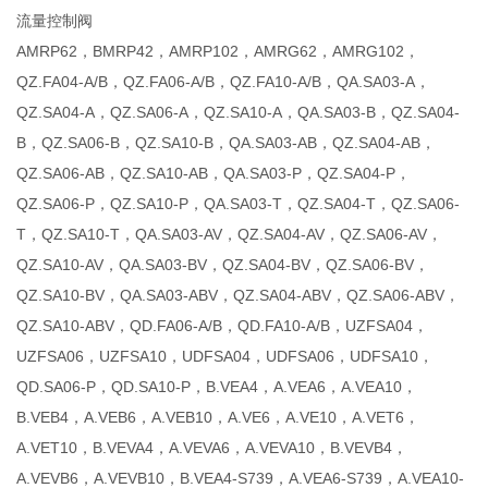
流量控制阀
AMRP62，BMRP42，AMRP102，AMRG62，AMRG102，
QZ.FA04-A/B，QZ.FA06-A/B，QZ.FA10-A/B，QA.SA03-A，
QZ.SA04-A，QZ.SA06-A，QZ.SA10-A，QA.SA03-B，QZ.SA04-
B，QZ.SA06-B，QZ.SA10-B，QA.SA03-AB，QZ.SA04-AB，
QZ.SA06-AB，QZ.SA10-AB，QA.SA03-P，QZ.SA04-P，
QZ.SA06-P，QZ.SA10-P，QA.SA03-T，QZ.SA04-T，QZ.SA06-
T，QZ.SA10-T，QA.SA03-AV，QZ.SA04-AV，QZ.SA06-AV，
QZ.SA10-AV，QA.SA03-BV，QZ.SA04-BV，QZ.SA06-BV，
QZ.SA10-BV，QA.SA03-ABV，QZ.SA04-ABV，QZ.SA06-ABV，
QZ.SA10-ABV，QD.FA06-A/B，QD.FA10-A/B，UZFSA04，
UZFSA06，UZFSA10，UDFSA04，UDFSA06，UDFSA10，
QD.SA06-P，QD.SA10-P，B.VEA4，A.VEA6，A.VEA10，
B.VEB4，A.VEB6，A.VEB10，A.VE6，A.VE10，A.VET6，
A.VET10，B.VEVA4，A.VEVA6，A.VEVA10，B.VEVB4，
A.VEVB6，A.VEVB10，B.VEA4-S739，A.VEA6-S739，A.VEA10-