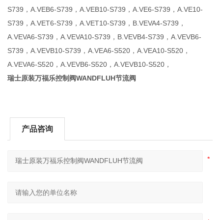
S739，A.VEB6-S739，A.VEB10-S739，A.VE6-S739，A.VE10-
S739，A.VET6-S739，A.VET10-S739，B.VEVA4-S739，
A.VEVA6-S739，A.VEVA10-S739，B.VEVB4-S739，A.VEVB6-
S739，A.VEVB10-S739，A.VEA6-S520，A.VEA10-S520，
A.VEVA6-S520，A.VEVB6-S520，A.VEVB10-S520，
瑞士原装万福乐控制阀WANDFLUH节流阀
产品咨询