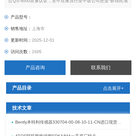
过QS-9000质量认证，至今在液压行业中该公司还是*获得此项
认证的公司。由于该公司认真贯彻此项标准，因而产品质量可
靠，性能*，外表光亮美观，从而得到世界各国用户*好评。
产品型号：
销售地址：
上海市
更新时间：
2025-12-01
访问次数：
1505
产品咨询
联系我们
产品目录
点击展开+
技术文章
Bently本特利传感器330704-00-08-10-11-CN进口现货资料