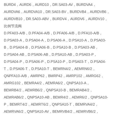
BURD4，AURD6，AURD10，DR.SA03-AV，BURDVA4，
AURDVA6，AURDVA10，DR.SA03-BV，BURDVB4，AURDVB6，
AURDVB10，DR.SA03-ABV，BURDV4，AURDV6，AURDV10，
比例节流阀
D.PFA03-A/B，D.PFA04-A/B，D.PFA06-A/B，D.PFA10-A/B，
D.PSA03-A，D.PSA04-A，D.PSA06-A，D.PSA10-A，D.PSA03-
B，D.PSA04-B，D.PSA06-B，D.PSA10-B，D.PSA03-AB，
D.PSA04-AB，D.PSA06-AB，D.PSA10-AB，D.PSA03-P，
D.PSA04-P，D.PSA06-P，D.PSA10-P，D.PSA03-T，D.PSA04-
T，D.PSA06-T，D.PSA10-T，BEMRN4/2，AEMRN6/2，
QNPFA10-A/B，AMRP62，BMRP42，AMRP102，AMRG62，
AMRG102，BEMRA4/2，AEMRA6/2，QNPSA10-A，
BEMRB4/2，AEMRB6/2，QNPSA10-B，BEMRAB4/2，
AEMRAB6/2，QNPSA10-AB，BEMR4/2，AEMR6/2，QNPSA10-
P，BEMRT4/2，AEMRT6/2，QNPSA10-T，BEMRVA4/2，
AEMRVA6/2，QNPSA10-AV，BEMRVB4/2，AEMRVB6/2，