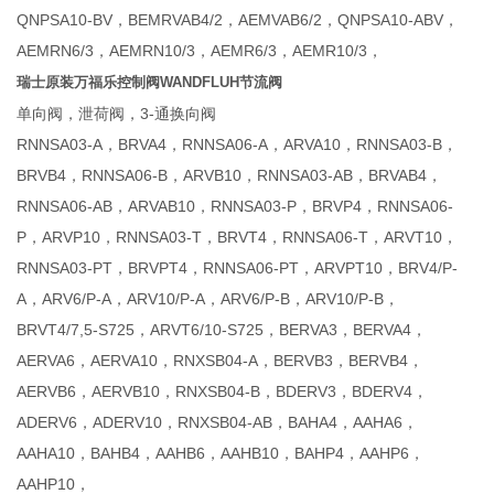
QNPSA10-BV，BEMRVAB4/2，AEMVAB6/2，QNPSA10-ABV，
AEMRN6/3，AEMRN10/3，AEMR6/3，AEMR10/3，
瑞士原装万福乐控制阀WANDFLUH节流阀
单向阀，泄荷阀，3-通换向阀
RNNSA03-A，BRVA4，RNNSA06-A，ARVA10，RNNSA03-B，
BRVB4，RNNSA06-B，ARVB10，RNNSA03-AB，BRVAB4，
RNNSA06-AB，ARVAB10，RNNSA03-P，BRVP4，RNNSA06-
P，ARVP10，RNNSA03-T，BRVT4，RNNSA06-T，ARVT10，
RNNSA03-PT，BRVPT4，RNNSA06-PT，ARVPT10，BRV4/P-
A，ARV6/P-A，ARV10/P-A，ARV6/P-B，ARV10/P-B，
BRVT4/7,5-S725，ARVT6/10-S725，BERVA3，BERVA4，
AERVA6，AERVA10，RNXSB04-A，BERVB3，BERVB4，
AERVB6，AERVB10，RNXSB04-B，BDERV3，BDERV4，
ADERV6，ADERV10，RNXSB04-AB，BAHA4，AAHA6，
AAHA10，BAHB4，AAHB6，AAHB10，BAHP4，AAHP6，
AAHP10，