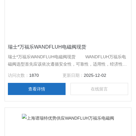
瑞士*万福乐WANDFLUH电磁阀现货
瑞士*万福乐WANDFLUH电磁阀现货 WANDFLUH万福乐电
磁阀选型首先应该依次遵循安全性，可靠性，适用性，经济性四
大原 则，其次是根据六个方面的现场工况（即管道参数、流体
访问次数：
1870
更新日期：
2025-12-02
参数、压力参数、电气参数、动作方式、特殊要求进行选择）。
查看详情
在线留言