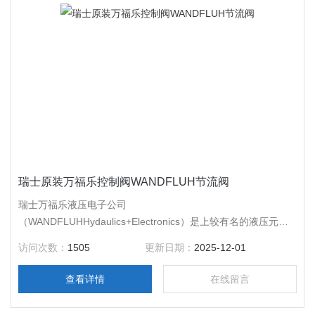
瑞士原装万福乐控制阀WANDFLUH节流阀
瑞士万福乐液压电子公司
（WANDFLUHHydaulics+Electronics）是上较有名的液压元件
及其电子控制元件生产厂之一。于1998年在液压行业中首先通
访问次数：
1505
更新日期：
2025-12-01
过QS-9000质量认证，至今在液压行业中该公司还是*获得此项
认证的公司。由于该公司认真贯彻此项标准，因而产品质量可
查看详情
在线留言
靠，性能*，外表光亮美观，从而得到世界各国用户*好评。