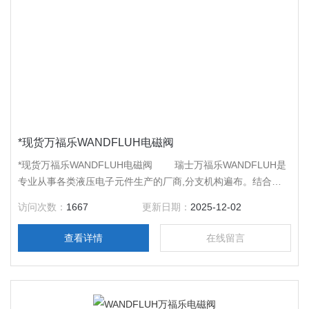
*现货万福乐WANDFLUH电磁阀
*现货万福乐WANDFLUH电磁阀 瑞士万福乐WANDFLUH是
专业从事各类液压电子元件生产的厂商,分支机构遍布。结合丰
富的经验及用户的特殊需求，提供各种高质量客户化解决方案。
访问次数：
1667
更新日期：
2025-12-02
比例技术，微型液压元件，防腐防爆以及客户化产品是我们的特
色。
查看详情
在线留言