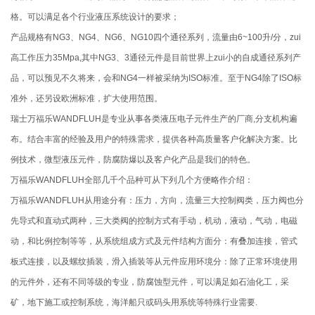
格。可以满足各个行业液压系统设计的要求；
产品规格有NG3、NG4、NG6、NG10四个通径系列，流量由6~100升/分，zui
高工作压力35Mpa,其中NG3、3通径元件是目前世界上zui小的自成通径系列产
品，可以预见不久将来，会和NG4一样被采纳为ISO标准。至于NG4除了ISO标
准外，还另设欧洲标准，扩大使用范围。
瑞士万福乐WANDFLUH是专业从事各类液压电子元件生产的厂商,分支机构遍
布。结合丰富的经验及用户的特殊需求，提供各种高质量客户化解决方案。比
例技术，微型液压元件，防腐防爆以及客户化产品是我们的特色。
万福乐WANDFLUH全部几千个品种可从下列几个方便略作介绍：
万福乐WANDFLUH从用途分有：压力，方向，流量三大控制阀类，压力阀也分
先导式和直动式两种，三大类阀的控制方式有手动，机动，液动，气动，电磁
动，和比例控制等等，从系统组成方式及元件结构方面分：有叠加连接，管式
板式连接，以及螺纹插装，滑入插装等从元件应用环境分：除了正常环境使用
的元件外，还有不同等级的专业，防腐蚀型元件，可以满足如石油化工，采
矿，地下施工或控制系统，海洋船只或码头用系统等特殊行业需要.