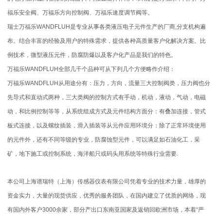
福乐安全阀、万福乐方向控制阀、万福乐速度调节阀等。
瑞士万福乐WANDFLUH是专业从事各类液压电子元件生产的厂商,分支机构遍
布。结合丰富的经验及用户的特殊需求，提供各种高质量客户化解决方案。比
例技术，微型液压元件，防腐防爆以及客户化产品是我们的特色。
万福乐WANDFLUH全部几千个品种可从下列几个方便略作介绍：
万福乐WANDFLUH从用途分有：压力，方向，流量三大控制阀类，压力阀也分
先导式和直动式两种，三大类阀的控制方式有手动，机动，液动，气动，电磁
动，和比例控制等等，从系统组成方式及元件结构方面分：有叠加连接，管式
板式连接，以及螺纹插装，滑入插装等从元件应用环境分：除了正常环境使用
的元件外，还有不同等级的专业，防腐蚀型元件，可以满足如石油化工，采
矿，地下施工或控制系统，海洋船只或码头用系统等特殊行业需要.
本公司上海谱瑞特（上海）传感器仪表有限公司凭着专业的技术力量，雄厚的
资金实力，大量的现货供应，优秀的服务团队，在国内建立了优质的网络，现
有国内外客户3000余家，部分产出口东南亚国家及返销回欧洲市场，本着“严